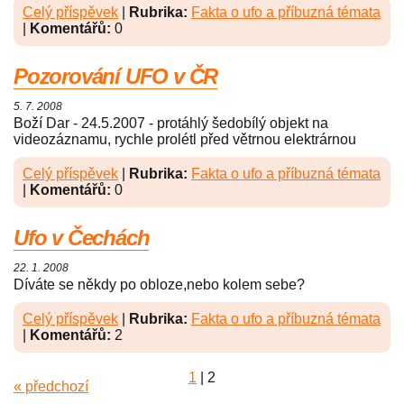
Celý příspěvek
|
Rubrika:
Fakta o ufo a příbuzná témata
|
Komentářů:
0
Pozorování UFO v ČR
5. 7. 2008
Boží Dar - 24.5.2007 - protáhlý šedobílý objekt na
videozáznamu, rychle prolétl před větrnou elektrárnou
Celý příspěvek
|
Rubrika:
Fakta o ufo a příbuzná témata
|
Komentářů:
0
Ufo v Čechách
22. 1. 2008
Díváte se někdy po obloze,nebo kolem sebe?
Celý příspěvek
|
Rubrika:
Fakta o ufo a příbuzná témata
|
Komentářů:
2
1
|
2
« předchozí