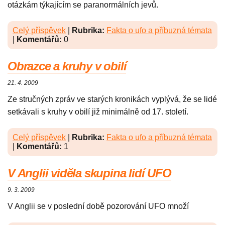
otázkám týkajícím se paranormálních jevů.
Celý příspěvek
|
Rubrika:
Fakta o ufo a příbuzná témata
|
Komentářů:
0
Obrazce a kruhy v obilí
21. 4. 2009
Ze stručných zpráv ve starých kronikách vyplývá, že se lidé
setkávali s kruhy v obilí již minimálně od 17. století.
Celý příspěvek
|
Rubrika:
Fakta o ufo a příbuzná témata
|
Komentářů:
1
V Anglii viděla skupina lidí UFO
9. 3. 2009
V Anglii se v poslední době pozorování UFO množí