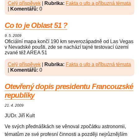
Celý příspěvek
|
Rubrika:
Fakta o ufo a příbuzná témata
|
Komentářů:
0
Co to je Oblast 51 ?
9. 5. 2009
Oficiální mapa končí 190 km severozápadně od Las Vegas
v Nevadské poušti, zde se nachází tajné testovací území
zvané též AREA 51
Celý příspěvek
|
Rubrika:
Fakta o ufo a příbuzná témata
|
Komentářů:
0
Otevřený dopis presidentu Francouzské
republiky
21. 4. 2009
JUDr. Jiří Kult
Ve svých přednáškách se věnoval zpočátku astronomii,
tématům ze své profesní činnosti a později nejrůznějším