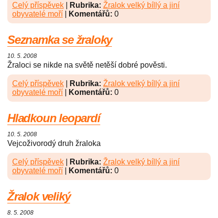
Celý příspěvek
|
Rubrika:
Žralok velký bíllý a jiní
obyvatelé moří
|
Komentářů:
0
Seznamka se žraloky
10. 5. 2008
Žraloci se nikde na světě netěší dobré pověsti.
Celý příspěvek
|
Rubrika:
Žralok velký bíllý a jiní
obyvatelé moří
|
Komentářů:
0
Hladkoun leopardí
10. 5. 2008
Vejcoživorodý druh žraloka
Celý příspěvek
|
Rubrika:
Žralok velký bíllý a jiní
obyvatelé moří
|
Komentářů:
0
Žralok veliký
8. 5. 2008