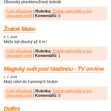
Obrovský planktonožravý dobrák
Celý příspěvek
|
Rubrika:
Žralok velký bíllý a jiní
obyvatelé moří
|
Komentářů:
0
Žralok Mako
8. 5. 2008
Může být dlouhý až 4 m !
Celý příspěvek
|
Rubrika:
Žralok velký bíllý a jiní
obyvatelé moří
|
Komentářů:
1
Magický svět pod hladinou - TV on-line
1. 2. 2008
Malý výlet do čarovných hlubin
Celý příspěvek
|
Rubrika:
Žralok velký bíllý a jiní
obyvatelé moří
|
Komentářů:
0
Delfíni