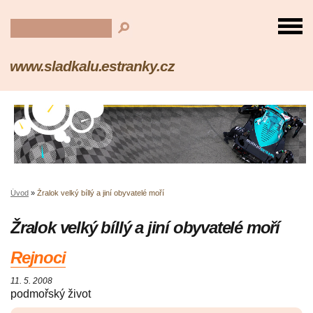
www.sladkalu.estranky.cz
Úvod
»
Žralok velký bíllý a jiní obyvatelé moří
Žralok velký bíllý a jiní obyvatelé moří
Rejnoci
11. 5. 2008
podmořský život