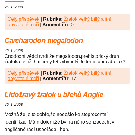
25. 1. 2008
Celý příspěvek
|
Rubrika:
Žralok velký bíllý a jiní
obyvatelé moří
|
Komentářů:
0
Carcharodon megalodon
20. 1. 2008
Ortodoxní vědci tvrdí,že megalodon,prehistorický druh
žraloka je již 3 miliony let vyhynulý.Je tomu opravdu tak?
Celý příspěvek
|
Rubrika:
Žralok velký bíllý a jiní
obyvatelé moří
|
Komentářů:
17
Lidožravý žralok u břehů Anglie
20. 1. 2008
Možná že je to dobře,že nedošlo ke stoprocentní
identifikaci.Mám dojem,že by na něho senzacechtiví
angličané rádi uspořádali hon...