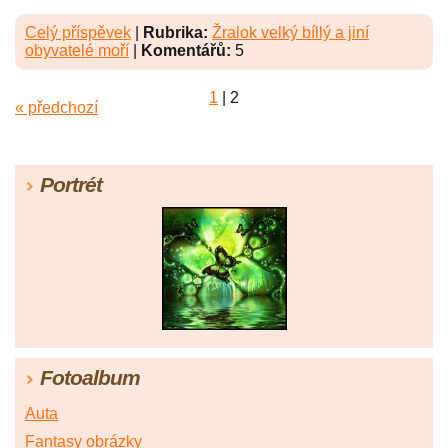
Celý příspěvek
|
Rubrika:
Žralok velký bíllý a jiní
obyvatelé moří
|
Komentářů:
5
1
|
2
« předchozí
Portrét
Fotoalbum
Auta
Fantasy obrázky