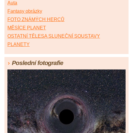
Auta
Fantasy obrázky
FOTO ZNÁMÝCH HERCŮ
MĚSÍCE PLANET
OSTATNÍ TĚLESA SLUNEČNÍ SOUSTAVY
PLANETY
Poslední fotografie