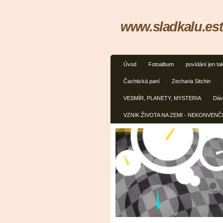
www.sladkalu.est
Úvod
Fotoalbum
povídání jen ta
Čachtická paní
Zecharia Sitchin
VESMÍR, PLANETY, MYSTERIA
Dávn
VZNIK ŽIVOTA NA ZEMI - NEKONVEN