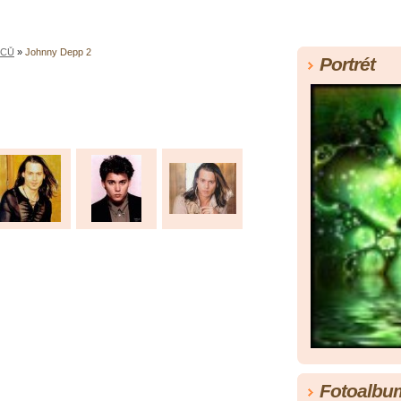
RCŮ
»
Johnny Depp 2
Portrét
Fotoalbu