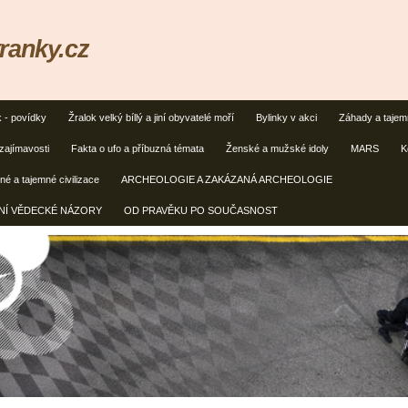
ranky.cz
k - povídky
Žralok velký bíllý a jiní obyvatelé moří
Bylinky v akci
Záhady a taje
zajímavosti
Fakta o ufo a příbuzná témata
Ženské a mužské idoly
MARS
K
é a tajemné civilizace
ARCHEOLOGIE A ZAKÁZANÁ ARCHEOLOGIE
ČNÍ VĚDECKÉ NÁZORY
OD PRAVĚKU PO SOUČASNOST