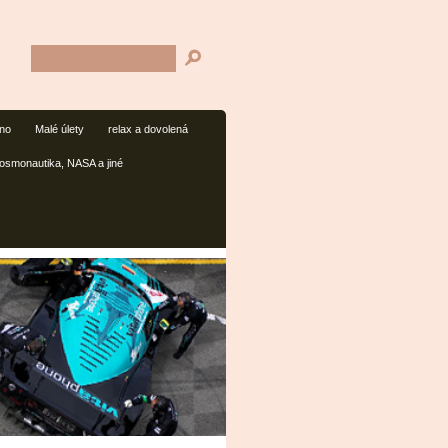
mno
Malé úlety
relax a dovolená
osmonautika, NASA a jiné