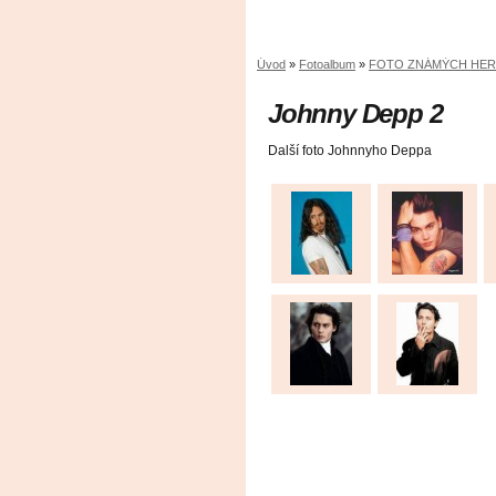
Úvod
»
Fotoalbum
»
FOTO ZNÁMÝCH HE
Johnny Depp 2
Další foto Johnnyho Deppa