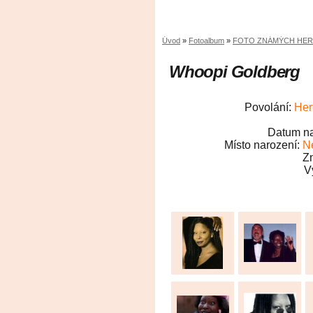
Úvod
»
Fotoalbum
»
FOTO ZNÁMÝCH HE
Whoopi Goldberg
Povolání:
Her
Datum na
Místo narození:
N
Z
V