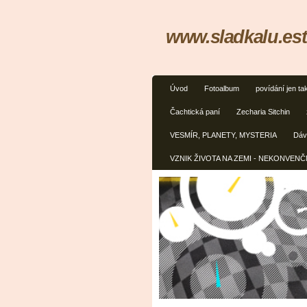
www.sladkalu.est
Úvod
Fotoalbum
povídání jen ta
Čachtická paní
Zecharia Sitchin
VESMÍR, PLANETY, MYSTERIA
Dávn
VZNIK ŽIVOTA NA ZEMI - NEKONVEN