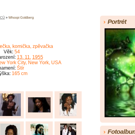
RCŮ
»
Whoopi Goldberg
Portrét
ečka, komička, zpěvačka
Věk:
54
rození:
13. 11.
1955
ew York City, New York, USA
namení:
Štír
ýška:
165 cm
Fotoalbu