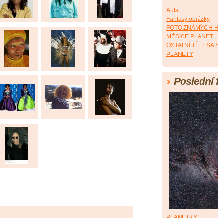
Auta
Fantasy obrázky
FOTO ZNÁMÝCH 
MĚSÍCE PLANET
OSTATNÍ TĚLESA
PLANETY
Poslední 
PLANETKY