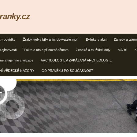
ranky.cz
k - povídky
Žralok velký bíllý a jiní obyvatelé moří
Bylinky v akci
Záhady a taje
zajímavosti
Fakta o ufo a příbuzná témata
Ženské a mužské idoly
MARS
K
é a tajemné civilizace
ARCHEOLOGIE A ZAKÁZANÁ ARCHEOLOGIE
ČNÍ VĚDECKÉ NÁZORY
OD PRAVĚKU PO SOUČASNOST