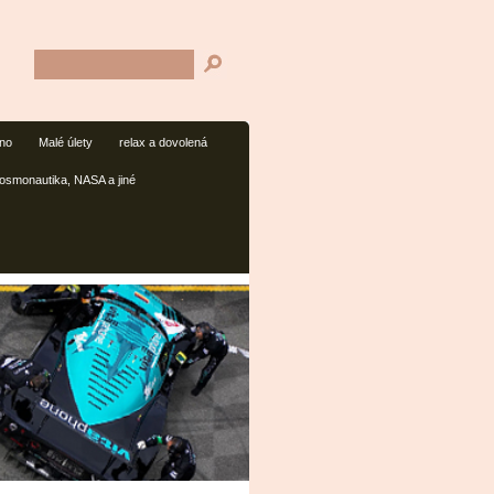
mno
Malé úlety
relax a dovolená
osmonautika, NASA a jiné