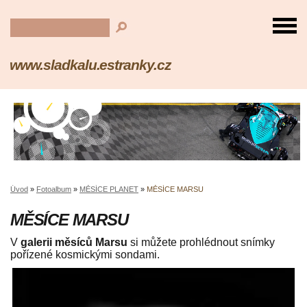
www.sladkalu.estranky.cz
Úvod
»
Fotoalbum
»
MĚSÍCE PLANET
»
MĚSÍCE MARSU
MĚSÍCE MARSU
V
galerii měsíců Marsu
si můžete prohlédnout snímky
pořízené kosmickými sondami.