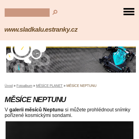
www.sladkalu.estranky.cz
Úvod
»
Fotoalbum
»
MĚSÍCE PLANET
»
MĚSÍCE NEPTUNU
MĚSÍCE NEPTUNU
V
galerii měsíců Neptunu
si můžete prohlédnout snímky
pořízené kosmickými sondami.