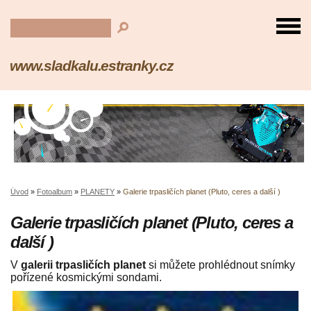
www.sladkalu.estranky.cz
Úvod
»
Fotoalbum
»
PLANETY
»
Galerie trpasličích planet (Pluto, ceres a další )
Galerie trpasličích planet (Pluto, ceres a
další )
V
galerii trpasličích planet
si můžete prohlédnout snímky
pořízené kosmickými sondami.