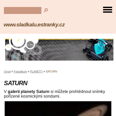
www.sladkalu.estranky.cz
Úvod
»
Fotoalbum
»
PLANETY
»
SATURN
SATURN
V
galerii planety Saturn
si můžete prohlédnout snímky
pořízené kosmickými sondami.