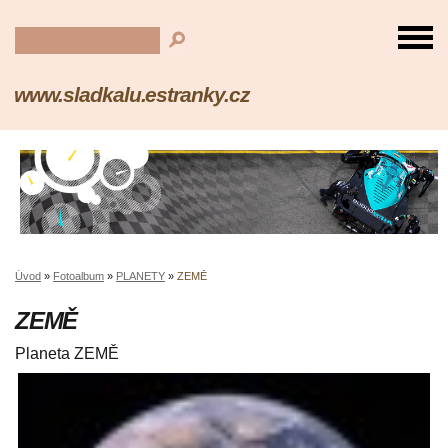
www.sladkalu.estranky.cz
Úvod
»
Fotoalbum
»
PLANETY
»
ZEMĚ
ZEMĚ
Planeta ZEMĚ