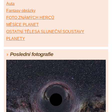
Auta
Fantasy obrázky
FOTO ZNÁMÝCH HERCŮ
MĚSÍCE PLANET
OSTATNÍ TĚLESA SLUNEČNÍ SOUSTAVY
PLANETY
Poslední fotografie