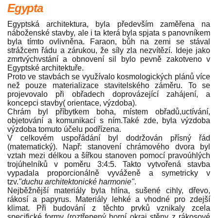
Egypta
Egyptská architektura, byla především zaměřena na
náboženské stavby, ale i ta která byla spjata s panovníkem
byla tímto ovlivněna. Faraon, bůh na zemi se stával
strážcem řádu a zárukou, že síly zla nezvítězí. Ideje jako
zmrtvýchvstání a obnovení sil bylo pevně zakotveno v
Egyptské architektuře.
Proto ve stavbách se využívalo kosmologických plánů více
než pouze materializace stavitelského záměru. To se
projevovalo při obřadech doprovázející zahájení, a
koncepci stavby( orientace, výzdoba).
Chrám byl příbytkem boha, místem obřadů,uctívání,
objetování a komunikací s ním.Také zde, byla výzdoba
výzdoba tomuto účelu podřízena.
V celkovém uspořádání byl dodržován přísný řád
(matematický). Např: stanovení chrámového dvora byl
vztah mezi délkou a šířkou stanoven pomocí pravoúhlých
trojúhelníků v poměru 3:4:5. Takto vytvořená stavba
vypadala proporcionálně vyváženě a symetricky v
tzv.
"duchu architektonické harmonie"
.
Nejběžnější materiály byla hlína, sušené cihly, dřevo,
rákosí a papyrus. Materiály lehké a vhodné pro zdejší
klimat. Při budování z těchto prvků vznikaly zcela
specifické formy (roztřepený horní okraj stěny z rákosové