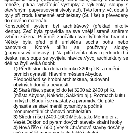
rohože, prkna vytvářející výstupky a výklenky, sloupy s
otevřenými papyrusovými stvoly atd). Tyto formy, vč. detailů
byly při zrodu kamenné architektůry (St. říše) a převedeny
do nového materiálu.
Konstrukční systém byl architrávový (překlad nikoliv
klenba). Zeď byla zpravidla na své vnější straně směrem
vzhůru zúžena. Pilíř měl zpočátku tvar čtyřbokého hranolu.
Někdy byla před pilíř umístěna socha boha nebo
panovníka. Kromě pilířu se používaly sloupy
(papyrusový,lotosový...). Na pilíři tvořila hlavici jednoduchá
deska, na sloupu se vyvíjela hlavice.Vývoj architektury se
dělí na čtyři velká údobí:
1)
Předhistorická doba do roku 3200 př.Kr a umění
prvních dynastií. Hlavním městem Abydos.
Předpokládá se hrobní architektura, budování
obytných domů a pevností.
2)
Stará říše, spadající do let 3200 až 2400 př.Kr.
(města Abydos, Nakáda, Sakkára aj.). Rozmach kultu
mrtvých. Budují se mastaby a pyramidy. Od páté
dynastie se staví menší pyramidy a počíná
monumentální chrámová architektůra
3)
Střední říše (2400-1600)Města jako Mennofer a
Vesét.Odklon od pyramidových staveb- skalní hroby
4)
Nová říše (1600-).Vesét.Chrámové stavby dosáhly
své největší monumentality-taktéž skalní