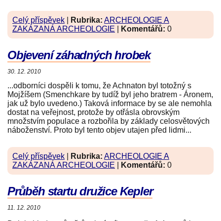
Celý příspěvek
|
Rubrika:
ARCHEOLOGIE A
ZAKÁZANÁ ARCHEOLOGIE
|
Komentářů:
0
Objevení záhadných hrobek
30. 12. 2010
...odborníci dospěli k tomu, že Achnaton byl totožný s
Mojžíšem (Smenchkare by tudíž byl jeho bratrem - Áronem,
jak už bylo uvedeno.) Taková informace by se ale nemohla
dostat na veřejnost, protože by otřásla obrovským
množstvím populace a rozbořila by základy celosvětových
náboženství. Proto byl tento objev utajen před lidmi...
Celý příspěvek
|
Rubrika:
ARCHEOLOGIE A
ZAKÁZANÁ ARCHEOLOGIE
|
Komentářů:
0
Průběh startu družice Kepler
11. 12. 2010