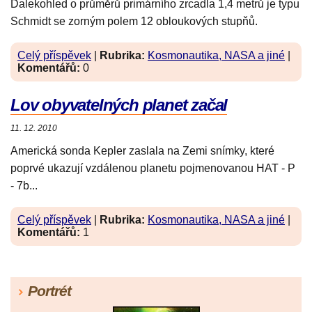
Dalekohled o průměrů primárního zrcadla 1,4 metrů je typu
Schmidt se zorným polem 12 obloukových stupňů.
Celý příspěvek
|
Rubrika:
Kosmonautika, NASA a jiné
|
Komentářů:
0
Lov obyvatelných planet začal
11. 12. 2010
Americká sonda Kepler zaslala na Zemi snímky, které
poprvé ukazují vzdálenou planetu pojmenovanou HAT - P
- 7b...
Celý příspěvek
|
Rubrika:
Kosmonautika, NASA a jiné
|
Komentářů:
1
Portrét