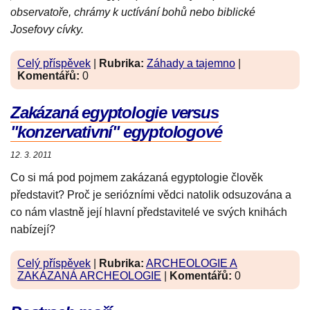
observatoře, chrámy k uctívání bohů nebo biblické
Josefovy cívky.
Celý příspěvek
|
Rubrika:
Záhady a tajemno
|
Komentářů:
0
Zakázaná egyptologie versus
"konzervativní" egyptologové
12. 3. 2011
Co si má pod pojmem zakázaná egyptologie člověk
představit? Proč je seriózními vědci natolik odsuzována a
co nám vlastně její hlavní představitelé ve svých knihách
nabízejí?
Celý příspěvek
|
Rubrika:
ARCHEOLOGIE A
ZAKÁZANÁ ARCHEOLOGIE
|
Komentářů:
0