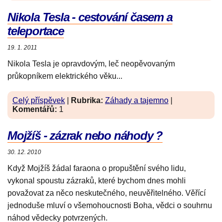
Nikola Tesla - cestování časem a
teleportace
19. 1. 2011
Nikola Tesla je opravdovým, leč neopěvovaným
průkopníkem elektrického věku...
Celý příspěvek
|
Rubrika:
Záhady a tajemno
|
Komentářů:
1
Mojžíš - zázrak nebo náhody ?
30. 12. 2010
Když Mojžíš žádal faraona o propuštění svého lidu,
vykonal spoustu zázraků, které bychom dnes mohli
považovat za něco neskutečného, neuvěřitelného. Věřící
jednoduše mluví o všemohoucnosti Boha, vědci o souhrnu
náhod vědecky potvrzených.