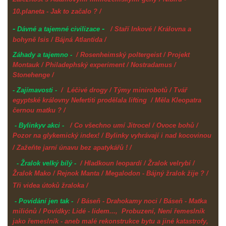
10.planeta - Jak to začalo ? /
-
-
Dávné a tajemné civilizace
/ Staří Inkové / Královna a
bohyně Isis / Bájná Atlantida /
Záhady a tajemno -
/ Rosenheimský poltergeist / Projekt
Montauk / Philadephský experiment / Nostradamus /
Stonehenge /
- Zajímavosti -
/ Léčivé drogy / Týmy minirobotů / Tvář
egyptské královny Nefertiti prodělala lifting / Měla Kleopatra
černou matku ? /
- Bylinkyv akci -
/ Co všechno umí Jitrocel / Ovoce bohů /
Pozor na glykemický index! / Bylinky vyhrávají i nad kocovinou
/ Zažeňte jarní únavu bez apatykářů ! /
- Žralok velký bílý -
/ Hladkoun leopardí / Žralok velrybí /
Žralok Mako / Rejnok Manta / Megalodon - Bájný žralok žije ? /
Tři videa útoků žraloka /
- Povídání jen tak -
/ Báseň - Drahokamy noci / Báseň - Matka
miliónů / Povídky: Lidé - lidem..., Probuzení, Není řemeslník
jako řemeslník - aneb malé rekonstrukce bytu a jiné katastrofy,