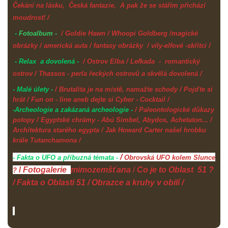
Čekání na lásku, Česká fantazie, A pak že se stářím přichází
moudrost! /
-
Fotoalbum -
/ Goldie Hawn / Whoopi Goldberg /magické
obrázky / americká auta / fantasy obrázky / víly-elfové -skřítci /
- Relax a dovolená -
/ Ostrov Elba / Lefkada - romantický
ostrov / Thassos - perla řeckých ostrovů a skvělá dovolená /
- Malé úlety -
/ Brutalita je na místě, namažte schody / Pojďte si
hrát /
Fun on - line aneb dejte si Cyber - Cocktail /
-Archeologie a zakázaná archeologie -
/ Paleontologické důkazy
potopy / Egyptské chrámy - Abú Simbel, Abydos, Achetaton... /
Architektura starého egypta / Jak Howard Carter našel hrobku
krále Tutanchamona /
/
- Fakta o UFO a příbuzná témata -
Obrovská UFO kolem Slunce
/
Fotogalerie
mimozemšťana
/
Co je to Oblast
51 ?
?
/ Fakta o Oblasti 51 / Obrazce a kruhy v obilí /