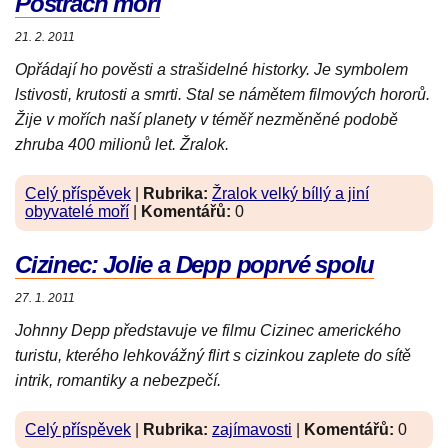
Postrach moří
21. 2. 2011
Opřádají ho pověsti a strašidelné historky. Je symbolem
lstivosti, krutosti a smrti. Stal se námětem filmových hororů.
Žije v mořích naší planety v téměř nezměněné podobě
zhruba 400 milionů let. Žralok.
Celý příspěvek
|
Rubrika:
Žralok velký bíllý a jiní
obyvatelé moří
|
Komentářů:
0
Cizinec: Jolie a Depp poprvé spolu
27. 1. 2011
Johnny Depp představuje ve filmu Cizinec amerického
turistu, kterého lehkovážný flirt s cizinkou zaplete do sítě
intrik, romantiky a nebezpečí.
Celý příspěvek
|
Rubrika:
zajímavosti
|
Komentářů:
0