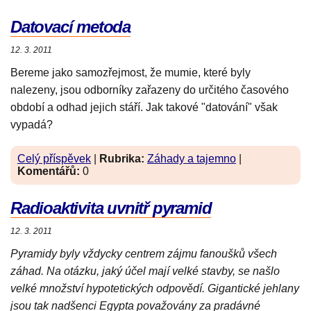
Datovací metoda
12. 3. 2011
Bereme jako samozřejmost, že mumie, které byly
nalezeny, jsou odborníky zařazeny do určitého časového
období a odhad jejich stáří. Jak takové "datování" však
vypadá?
Celý příspěvek
|
Rubrika:
Záhady a tajemno
|
Komentářů:
0
Radioaktivita uvnitř pyramid
12. 3. 2011
Pyramidy byly vždycky centrem zájmu fanoušků všech
záhad. Na otázku, jaký účel mají velké stavby, se našlo
velké množství hypotetických odpovědí. Gigantické jehlany
jsou tak nadšenci Egypta považovány za pradávné