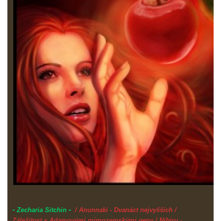
-
-
Zecharia Sitchin
/ Anunnaki - Dvanáct nejvyšších /
Záležitost s Adamovými mimozemskými geny / Nibiru -