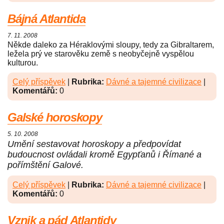
Bájná Atlantida
7. 11. 2008
Někde daleko za Héraklovými sloupy, tedy za Gibraltarem,
ležela prý ve starověku země s neobyčejně vyspělou
kulturou.
Celý příspěvek
|
Rubrika:
Dávné a tajemné civilizace
|
Komentářů:
0
Galské horoskopy
5. 10. 2008
Umění sestavovat horoskopy a předpovídat
budoucnost ovládali kromě Egypťanů i Římané a
pořímštění Galové.
Celý příspěvek
|
Rubrika:
Dávné a tajemné civilizace
|
Komentářů:
0
Vznik a pád Atlantidy