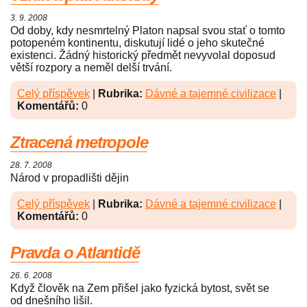
3. 9. 2008
Od doby, kdy nesmrtelný Platon napsal svou stať o tomto
potope­ném kontinentu, diskutují lidé o jeho skutečné
existenci. Žádný his­torický předmět nevyvolal doposud
větší rozpory a neměl delší trvá­ní.
Celý příspěvek
|
Rubrika:
Dávné a tajemné civilizace
|
Komentářů:
0
Ztracená metropole
28. 7. 2008
Národ v propadlišti dějin
Celý příspěvek
|
Rubrika:
Dávné a tajemné civilizace
|
Komentářů:
0
Pravda o Atlantidě
26. 6. 2008
Když člověk na Zem přišel jako fyzická bytost, svět se
od dnešního lišil.