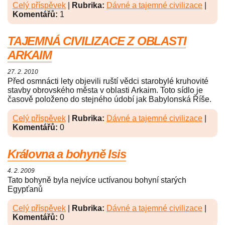
Celý příspěvek
|
Rubrika:
Dávné a tajemné civilizace
|
Komentářů:
1
TAJEMNÁ CIVILIZACE Z OBLASTI
ARKAIM
27. 2. 2010
Před osmnácti lety objevili ruští vědci starobylé kruhovité
stavby obrovského města v oblasti Arkaim. Toto sídlo je
časově položeno do stejného údobí jak Babylonská Říše.
Celý příspěvek
|
Rubrika:
Dávné a tajemné civilizace
|
Komentářů:
0
Královna a bohyně Isis
4. 2. 2009
Tato bohyně byla nejvíce uctívanou bohyní starých
Egypťanů
Celý příspěvek
|
Rubrika:
Dávné a tajemné civilizace
|
Komentářů:
0