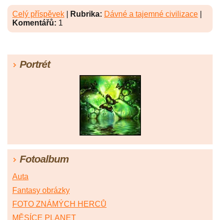
Celý příspěvek
|
Rubrika:
Dávné a tajemné civilizace
|
Komentářů:
1
Portrét
Fotoalbum
Auta
Fantasy obrázky
FOTO ZNÁMÝCH HERCŮ
MĚSÍCE PLANET