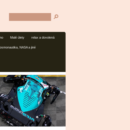
mno
Malé úlety
relax a dovolená
osmonautika, NASA a jiné