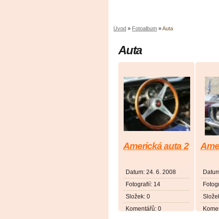
Úvod
»
Fotoalbum
»
Auta
Auta
Americká auta 2
Amer
Datum:
24. 6. 2008
Datu
Fotografií:
14
Fotogr
Složek:
0
Slože
Komentářů:
0
Komen