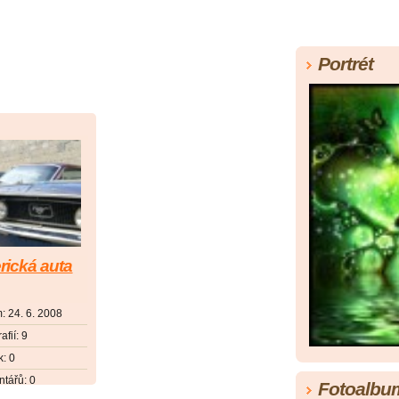
Portrét
ická auta
m:
24. 6. 2008
afií:
9
k:
0
tářů:
0
Fotoalbu