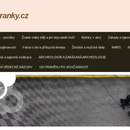
ranky.cz
k - povídky
Žralok velký bíllý a jiní obyvatelé moří
Bylinky v akci
Záhady a taje
zajímavosti
Fakta o ufo a příbuzná témata
Ženské a mužské idoly
MARS
K
é a tajemné civilizace
ARCHEOLOGIE A ZAKÁZANÁ ARCHEOLOGIE
ČNÍ VĚDECKÉ NÁZORY
OD PRAVĚKU PO SOUČASNOST