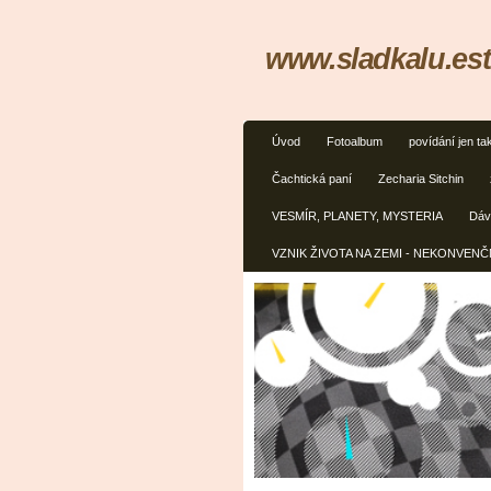
www.sladkalu.est
Úvod
Fotoalbum
povídání jen ta
Čachtická paní
Zecharia Sitchin
VESMÍR, PLANETY, MYSTERIA
Dávn
VZNIK ŽIVOTA NA ZEMI - NEKONVEN