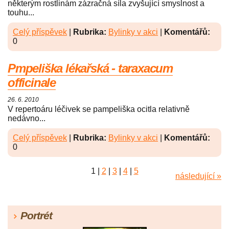
některým rostlinám zázračná síla zvyšující smyslnost a
touhu...
Celý příspěvek
|
Rubrika:
Bylinky v akci
|
Komentářů:
0
Pmpeliška lékařská - taraxacum
officinale
26. 6. 2010
V repertoáru léčivek se pampeliška ocitla relativně
nedávno...
Celý příspěvek
|
Rubrika:
Bylinky v akci
|
Komentářů:
0
1
|
2
|
3
|
4
|
5
následující »
Portrét