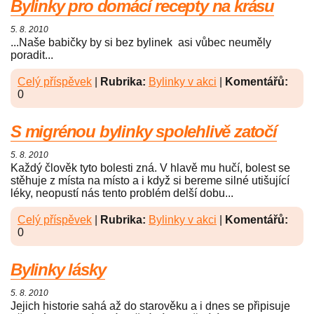
Bylinky pro domácí recepty na krásu
5. 8. 2010
...Naše babičky by si bez bylinek asi vůbec neuměly
poradit...
Celý příspěvek
|
Rubrika:
Bylinky v akci
|
Komentářů:
0
S migrénou bylinky spolehlivě zatočí
5. 8. 2010
Každý člověk tyto bolesti zná. V hlavě mu hučí, bolest se
stěhuje z místa na místo a i když si bereme silné utišující
léky, neopustí nás tento problém delší dobu...
Celý příspěvek
|
Rubrika:
Bylinky v akci
|
Komentářů:
0
Bylinky lásky
5. 8. 2010
Jejich historie sahá až do starověku a i dnes se připisuje