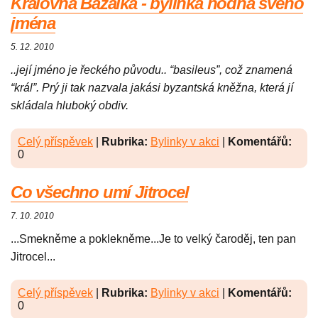
Královna Bazalka - bylinka hodná svého
jména
5. 12. 2010
..její jméno je řeckého původu.. “basileus”, což znamená
“král”. Prý ji tak nazvala jakási byzantská kněžna, která jí
skládala hluboký obdiv.
Celý příspěvek
|
Rubrika:
Bylinky v akci
|
Komentářů:
0
Co všechno umí Jitrocel
7. 10. 2010
...Smekněme a poklekněme...Je to velký čaroděj, ten pan
Jitrocel...
Celý příspěvek
|
Rubrika:
Bylinky v akci
|
Komentářů:
0