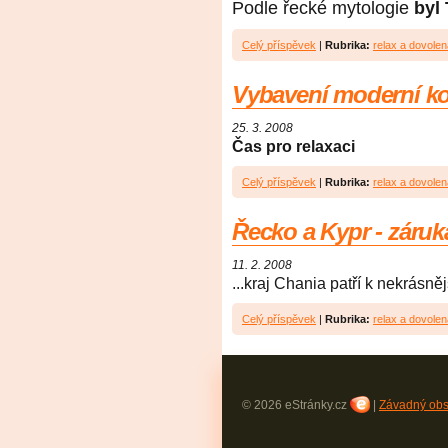
Podle řecké mytologie
byl
Celý příspěvek
|
Rubrika:
relax a dovolen
Vybavení moderní k
25. 3. 2008
Čas pro relaxaci
Celý příspěvek
|
Rubrika:
relax a dovolen
Řecko a Kypr - záruk
11. 2. 2008
...kraj Chania patří k nekrásně
Celý příspěvek
|
Rubrika:
relax a dovolen
© 2026 eStránky.cz
|
Závadný ob