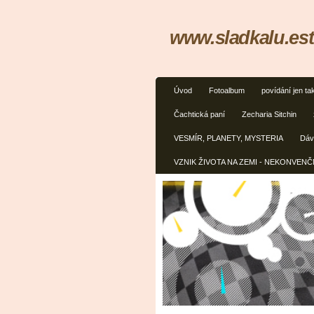
www.sladkalu.est
Úvod
Fotoalbum
povídání jen ta
Čachtická paní
Zecharia Sitchin
VESMÍR, PLANETY, MYSTERIA
Dávn
VZNIK ŽIVOTA NA ZEMI - NEKONVEN