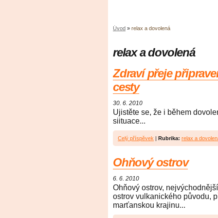
Úvod
»
relax a dovolená
relax a dovolená
Zdraví přeje připrav
cesty
30. 6. 2010
Ujistěte se, že i během dovol
siituace...
Celý příspěvek
|
Rubrika:
relax a dovolen
Ohňový ostrov
6. 6. 2010
Ohňový ostrov, nejvýchodnější
ostrov vulkanického původu, 
marťanskou krajinu...