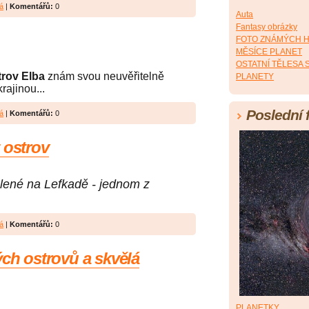
á
|
Komentářů:
0
Auta
Fantasy obrázky
FOTO ZNÁMÝCH 
MĚSÍCE PLANET
OSTATNÍ TĚLESA
trov Elba
znám svou neuvěřitelně
PLANETY
rajinou...
Poslední 
á
|
Komentářů:
0
 ostrov
olené na Lefkadě - jednom z
á
|
Komentářů:
0
ých ostrovů a skvělá
PLANETKY