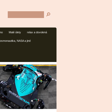
mno
Malé úlety
relax a dovolená
osmonautika, NASA a jiné