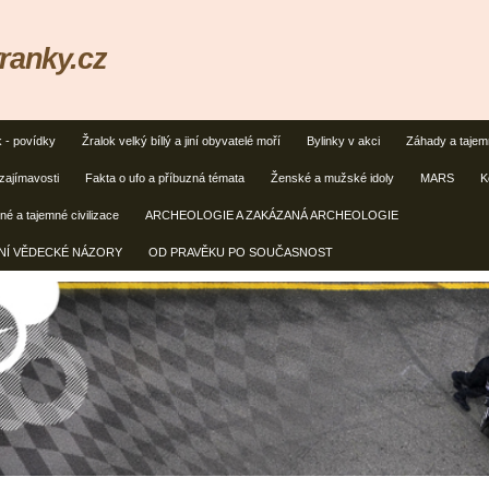
ranky.cz
k - povídky
Žralok velký bíllý a jiní obyvatelé moří
Bylinky v akci
Záhady a taje
zajímavosti
Fakta o ufo a příbuzná témata
Ženské a mužské idoly
MARS
K
é a tajemné civilizace
ARCHEOLOGIE A ZAKÁZANÁ ARCHEOLOGIE
ČNÍ VĚDECKÉ NÁZORY
OD PRAVĚKU PO SOUČASNOST