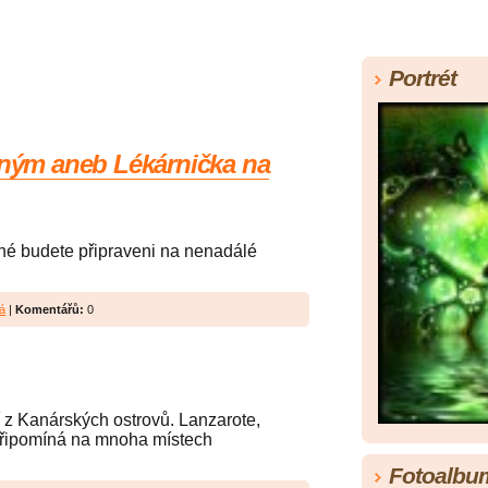
Portrét
eným aneb Lékárnička na
ené budete připraveni na nenadálé
á
|
Komentářů:
0
 z Kanárských ostrovů. Lanzarote,
připomíná na mnoha místech
Fotoalbu