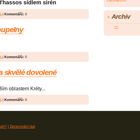
 Thassos sídlem sirén
á
|
Komentářů:
0
Archiv
<<
oupelny
á
|
Komentářů:
0
a skvělé dovolené
jším oblastem Kréty...
á
|
Komentářů:
0
sah?
|
Zpracování dat