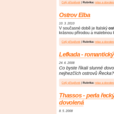
Celý příspěvek
|
Rubrika:
relax a dovolen
Ostrov Elba
10. 3. 2010
V současné době je Italský
os
krásnou přírodou a malebnou k
Celý příspěvek
|
Rubrika:
relax a dovolen
Lefkada - romantický
24. 6. 2008
Co byste říkali slunné dov
nejhezčích ostrovů Řecka?
Celý příspěvek
|
Rubrika:
relax a dovolen
Thassos - perla řeck
dovolená
8. 5. 2008