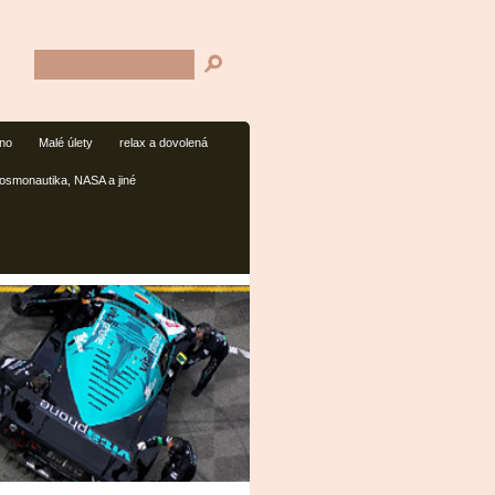
mno
Malé úlety
relax a dovolená
osmonautika, NASA a jiné