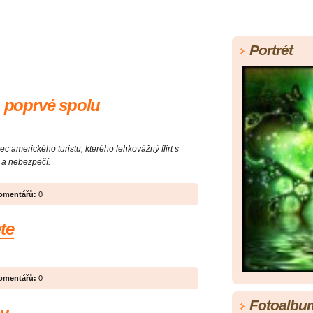
Portrét
p poprvé spolu
c amerického turistu, kterého lehkovážný flirt s
y a nebezpečí.
omentářů:
0
te
omentářů:
0
Fotoalbu
ou