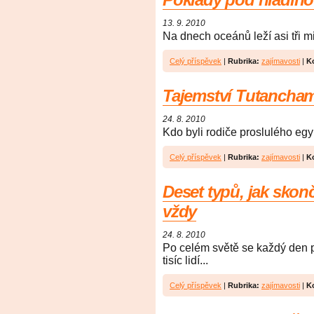
13. 9. 2010
Na dnech oceánů leží asi tři mil
Celý příspěvek
|
Rubrika:
zajímavosti
|
K
Tajemství Tutanch
24. 8. 2010
Kdo byli rodiče proslulého egy
Celý příspěvek
|
Rubrika:
zajímavosti
|
K
Deset typů, jak skonč
vždy
24. 8. 2010
Po celém světě se každý den 
tisíc lidí...
Celý příspěvek
|
Rubrika:
zajímavosti
|
K