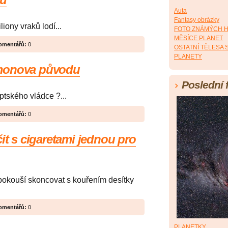
Auta
Fantasy obrázky
iony vraků lodí...
FOTO ZNÁMÝCH 
MĚSÍCE PLANET
omentářů:
0
OSTATNÍ TĚLESA
PLANETY
amonova původu
Poslední 
ptského vládce ?...
omentářů:
0
it s cigaretami jednou pro
pokouší skoncovat s kouřením desítky
omentářů:
0
PLANETKY