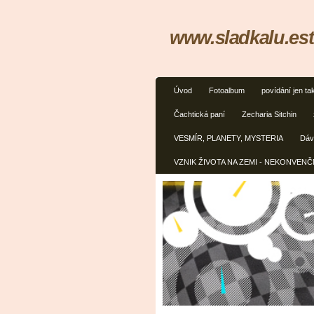
www.sladkalu.est
Úvod
Fotoalbum
povídání jen ta
Čachtická paní
Zecharia Sitchin
VESMÍR, PLANETY, MYSTERIA
Dávn
VZNIK ŽIVOTA NA ZEMI - NEKONVEN