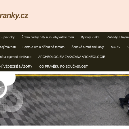
ranky.cz
k - povídky
Žralok velký bíllý a jiní obyvatelé moří
Bylinky v akci
Záhady a taje
zajímavosti
Fakta o ufo a příbuzná témata
Ženské a mužské idoly
MARS
K
é a tajemné civilizace
ARCHEOLOGIE A ZAKÁZANÁ ARCHEOLOGIE
ČNÍ VĚDECKÉ NÁZORY
OD PRAVĚKU PO SOUČASNOST