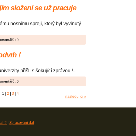
jím složení se už pracuje
ému nosnímu spreji, který byl vyvinutý
omentářů:
0
odvrh !
erzity přišli s šokující zprávou !...
omentářů:
0
1
|
2
|
3
|
4
následující »
sah?
|
Zpracování dat