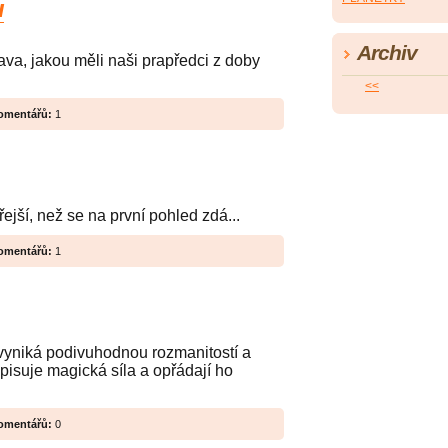
u
Archiv
ava, jakou měli naši prapředci z doby
<<
omentářů:
1
jší, než se na první pohled zdá...
omentářů:
1
 vyniká podivuhodnou rozmanitostí a
pisuje magická síla a opřádají ho
omentářů:
0