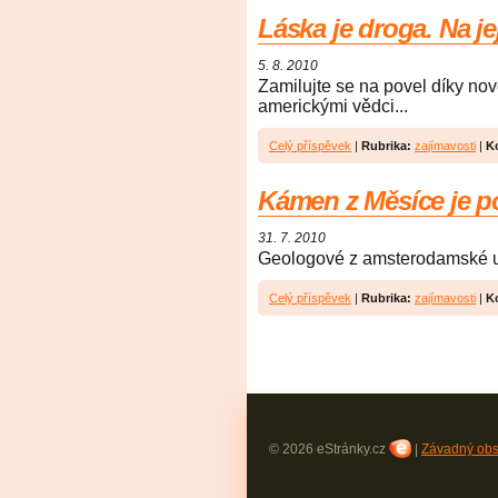
Láska je droga. Na je
5. 8. 2010
Zamilujte se na povel díky nov
americkými vědci...
Celý příspěvek
|
Rubrika:
zajímavosti
|
K
Kámen z Měsíce je p
31. 7. 2010
Geologové z amsterodamské univ
Celý příspěvek
|
Rubrika:
zajímavosti
|
K
© 2026 eStránky.cz
|
Závadný ob