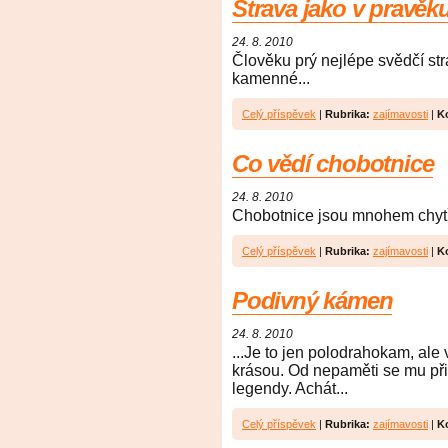
Strava jako v pravěk
24. 8. 2010
Člověku prý nejlépe svědčí str
kamenné...
Celý příspěvek
|
Rubrika:
zajímavosti
|
K
Co vědí chobotnice
24. 8. 2010
Chobotnice jsou mnohem chytře
Celý příspěvek
|
Rubrika:
zajímavosti
|
K
Podivný kámen
24. 8. 2010
...Je to jen polodrahokam, ale
krásou. Od nepaměti se mu při
legendy. Achát...
Celý příspěvek
|
Rubrika:
zajímavosti
|
K