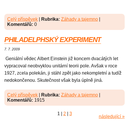
Celý příspěvek
|
Rubrika:
Záhady a tajemno
|
Komentářů:
0
PHILADELPHSKÝ EXPERIMENT
7. 7. 2009
Geniální vědec Albert Einstein již koncem dvacátých let
vypracoval neobvyklou unitární teorii pole. Avšak v roce
1927, zcela polekán, ji stáhl zpět jako nekompletní a tudíž
nedokončenou. Skutečnost však byla úplně jiná.
Celý příspěvek
|
Rubrika:
Záhady a tajemno
|
Komentářů:
1915
1
|
2
|
3
následující »