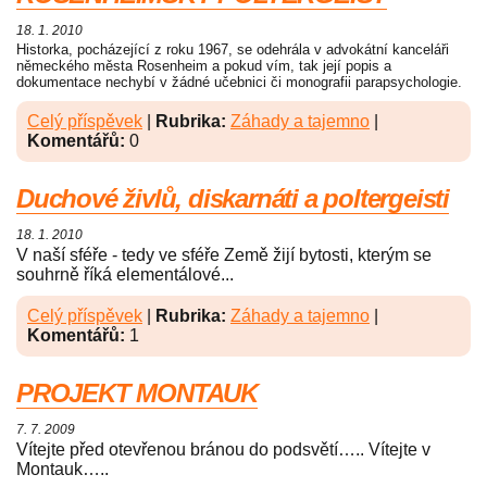
18. 1. 2010
Historka, pocházející z roku 1967, se odehrála v advokátní kanceláři
německého města Rosenheim a pokud vím, tak její popis a
dokumentace nechybí v žádné učebnici či monografii parapsychologie.
Celý příspěvek
|
Rubrika:
Záhady a tajemno
|
Komentářů:
0
Duchové živlů, diskarnáti a poltergeisti
18. 1. 2010
V naší sféře - tedy ve sféře Země žijí bytosti, kterým se
souhrně říká elementálové...
Celý příspěvek
|
Rubrika:
Záhady a tajemno
|
Komentářů:
1
PROJEKT MONTAUK
7. 7. 2009
Vítejte před otevřenou bránou do podsvětí….. Vítejte v
Montauk…..