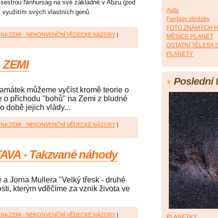
u sestrou Ninhursag na své základně v Abzu (pod
Auta
 s využitím svých vlastních genů.
Fantasy obrázky
FOTO ZNÁMÝCH 
A NA ZEMI - NEKONVENČNÍ VĚDECKÉ NÁZORY
|
MĚSÍCE PLANET
OSTATNÍ TĚLESA
PLANETY
A ZEMI
Poslední 
amátek můžeme vyčíst kromě teorie o
je o příchodu "bohů" na Zemi z bludné
o době jejich vlády...
A NA ZEMI - NEKONVENČNÍ VĚDECKÉ NÁZORY
|
AVA - Takzvané náhody
a Jorna Mullera "Velký třesk - druhé
sti, kterým vděčíme za vznik života ve
A NA ZEMI - NEKONVENČNÍ VĚDECKÉ NÁZORY
|
PLANETKY