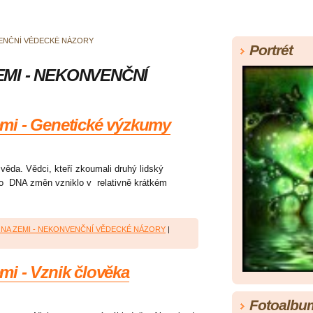
NVENČNÍ VĚDECKÉ NÁZORY
Portrét
EMI - NEKONVENČNÍ
Zemi - Genetické výzkumy
 věda. Vědci, kteří zkoumali druhý lidský
ho DNA změn vzniklo v relativně krátkém
A NA ZEMI - NEKONVENČNÍ VĚDECKÉ NÁZORY
|
emi - Vznik člověka
Fotoalbu