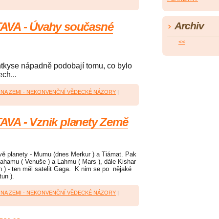
AVA - Úvahy současné
Archiv
<<
zntkyse nápadně podobají tomu, co bylo
ch...
A NA ZEMI - NEKONVENČNÍ VĚDECKÉ NÁZORY
|
AVA - Vznik planety Země
dvě planety - Mumu (dnes Merkur ) a Tiámat. Pak
Lahamu ( Venuše ) a Lahmu ( Mars ), dále Kishar
- ten měl satelit Gaga. K nim se po nějaké
eptun ).
A NA ZEMI - NEKONVENČNÍ VĚDECKÉ NÁZORY
|