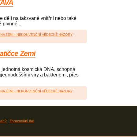
TAVA
e dělí na takzvané vnitřní nebo také
 plynné...
A NA ZEMI - NEKONVENČNÍ VĚDECKÉ NÁZORY
|
atičce Zemi
žita jednotná kosmická DNA, schopná
jjednoduššími viry a bakteriemi, přes
A NA ZEMI - NEKONVENČNÍ VĚDECKÉ NÁZORY
|
sah?
|
Zpracování dat