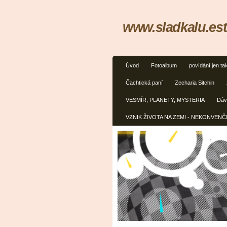
www.sladkalu.est
Úvod
Fotoalbum
povídání jen ta
Čachtická paní
Zecharia Sitchin
VESMÍR, PLANETY, MYSTERIA
Dávn
VZNIK ŽIVOTA NA ZEMI - NEKONVEN