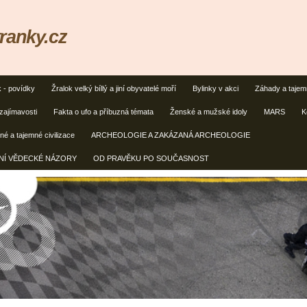
ranky.cz
k - povídky
Žralok velký bíllý a jiní obyvatelé moří
Bylinky v akci
Záhady a taje
zajímavosti
Fakta o ufo a příbuzná témata
Ženské a mužské idoly
MARS
K
é a tajemné civilizace
ARCHEOLOGIE A ZAKÁZANÁ ARCHEOLOGIE
ČNÍ VĚDECKÉ NÁZORY
OD PRAVĚKU PO SOUČASNOST