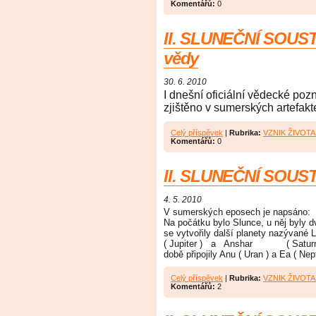
Komentářů:
0
II. SLUNEČNÍ SOUST
vědy
30. 6. 2010
I dnešní oficiální vědecké po
zjištěno v sumerských artefakte
Celý příspěvek
|
Rubrika:
VZNIK ŽIVOT
Komentářů:
0
II. SLUNEČNÍ SOUST
4. 5. 2010
V sumerských eposech je napsáno:
Na počátku bylo Slunce, u něj byly 
se vytvořily další planety nazývané 
( Jupiter ) a Anshar ( Saturn ) 
době připojily Anu ( Uran ) a Ea ( N
Celý příspěvek
|
Rubrika:
VZNIK ŽIVOT
Komentářů:
2