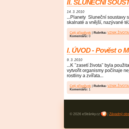
II. SLUNEČNÍ SOUS
14. 3. 2010
...Planety Sluneční soustavy s
skalnaté a vnější, nazývané též
Celý příspěvek
|
Rubrika:
VZNIK ŽIVOT
Komentářů:
0
I. ÚVOD - Pověst o M
9. 3. 2010
...K "zasetí života" byla pou
vytvořit organismy počínaje ne
rostliny a zvířata...
Celý příspěvek
|
Rubrika:
VZNIK ŽIVOT
Komentářů:
1
© 2026 eStránky.cz
|
Závadný ob