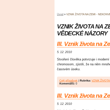
Úvod
»
VZNIK ŽIVOTA NA ZEMI - NEKO
VZNIK ŽIVOTA NA Z
VĚDECKÉ NÁZORY
III. Vznik života na 
5. 12. 2010
Stvoření člověka potvrzuje i moderní
chromosom, zjistili, že na něm mno
časovém úseku.
Celý příspěvek
|
Rubrika:
VZNIK ŽIVOT
Komentářů:
0
III. Vznik života na Z
5. 12. 2010