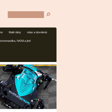
mno
Malé úlety
relax a dovolená
osmonautika, NASA a jiné