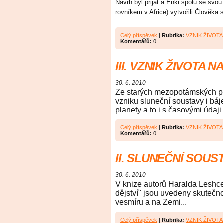
Návrh byl přijat a Enki spolu se svo
rovníkem v Africe) vytvořili Člověka
Celý příspěvek
|
Rubrika:
VZNIK ŽIVOT
Komentářů:
0
III. VZNIK ŽIVOTA N
30. 6. 2010
Ze starých mezopotámských p
vzniku sluneční soustavy i bá
planety a to i s časovými údaji 
Celý příspěvek
|
Rubrika:
VZNIK ŽIVOT
Komentářů:
0
II. SLUNEČNÍ SOUST
30. 6. 2010
V knize autorů Haralda Leshce 
dějství" jsou uvedeny skutečno
vesmíru a na Zemi...
Celý příspěvek
|
Rubrika:
VZNIK ŽIVOT