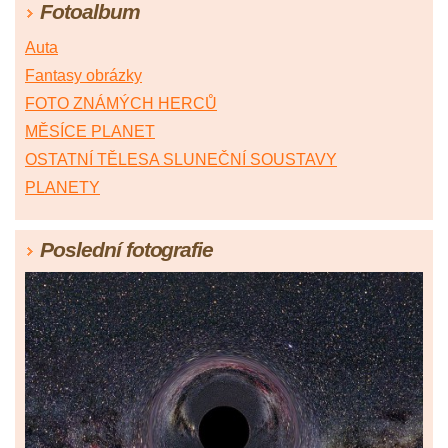
Fotoalbum
Auta
Fantasy obrázky
FOTO ZNÁMÝCH HERCŮ
MĚSÍCE PLANET
OSTATNÍ TĚLESA SLUNEČNÍ SOUSTAVY
PLANETY
Poslední fotografie