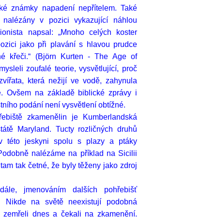
ké známky napadení nepřítelem. Také
 nalézány v pozici vykazující náhlou
ionista napsal: „Mnoho celých koster
zici jako při plavání s hlavou prudce
é křeči.“ (Björn Kurten - The Age of
ysleli zoufalé teorie, vysvětlující, proč
ířata, která nežijí ve vodě, zahynula
ě. Ovšem na základě biblické zprávy i
ního podání není vysvětlení obtížné.
řebiště zkamenělin je Kumberlandská
tátě Maryland. Tucty rozličných druhů
v této jeskyni spolu s plazy a ptáky
 Podobně nalézáme na příklad na Sicilii
tam tak četné, že byly těženy jako zdroj
ále, jmenováním dalších pohřebišť
í. Nikde na světě neexistují podobná
by zemřeli dnes a čekali na zkamenění.