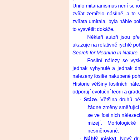
Uniformitarianismus není schop
zvířat zemřelo násilně, a to 
zvířata umírala, byla náhle p
to vysvětlit dokáže.
Někteří autoři jsou př
ukazuje na relativně rychlé po
Search for Meaning in Nature.
Fosilní nálezy se vys
jednak vyhynulé a jednak dne
nalezeny fosilie nakupené po
Historie většiny fosilních nál
odporují evoluční teorii a grad
·
Stáze.
Většina druhů b
žádné změny směřující 
se ve fosilních nálezec
mizejí. Morfologic
nesměrované.
·
Náhlý výskyt.
Nový druh