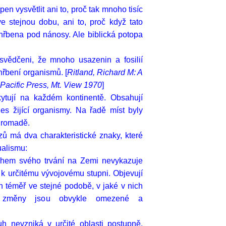
en vysvětlit ani to, proč tak mnoho tisíc
ve stejnou dobu, ani to, proč když tato
ohřbena pod nánosy. Ale biblická potopa
esvědčeni, že mnoho usazenin a fosilií
hřbení organismů. [
Ritland, Richard M: A
 Pacific Press, Mt. View 1970
]
kytují na každém kontinentě. Obsahují
s žijící organismy. Na řadě míst byly
hromadě.
ezů má dva charakteristické znaky, které
ualismu:
ěhem svého trvání na Zemi nevykazuje
k určitému vývojovému stupni. Objevují
h téměř ve stejné podobě, v jaké v nich
ké změny jsou obvykle omezené a
 nevzniká v určité oblasti postupně,