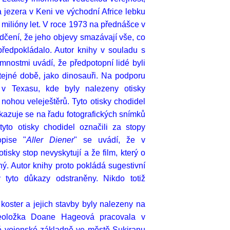
a jezera v Keni ve východní Africe lebku
3 milióny let. V roce 1973 na přednášce v
dčení, že jeho objevy smazávají vše, co
ředpokládalo. Autor knihy v souladu s
emnostmi uvádí, že předpotopní lidé byli
stejné době, jako dinosauři. Na podporu
 v Texasu, kde byly nalezeny otisky
 nohou veleještěrů. Tyto otisky chodidel
kazuje se na řadu fotografických snímků
 tyto otisky chodidel označili za stopy
opise "
Aller Diener
" se uvádí, že v
isky stop nevyskytují a že film, který o
ný. Autor knihy proto pokládá sugestivní
 tyto důkazy odstraněny. Nikdo totiž
h koster a jejich stavby byly nalezeny na
eoložka Doane Hageová pracovala v
é vojenské základně ve městě Sukiranu