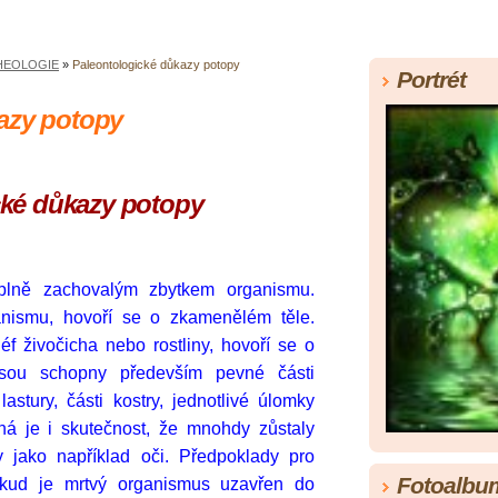
HEOLOGIE
»
Paleontologické důkazy potopy
Portrét
azy potopy
cké důkazy potopy
úplně zachovalým zbytkem organismu.
nismu, hovoří se o zkamenělém těle.
f živočicha nebo rostliny, hovoří se o
e jsou schopny především pevné části
lastury, části kostry, jednotlivé úlomky
ná je i skutečnost, že mnohdy zůstaly
jako například oči.
Předpoklady pro
Fotoalbu
 pokud je mrtvý organismus uzavřen do