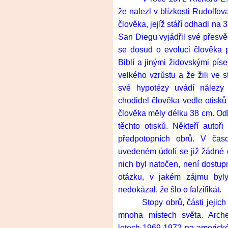
že nalezl v blízkosti Rudolfov
člověka, jejíž stáří odhadl na 
San Diegu vyjádřil své přesvě
se dosud o evoluci člověka p
Biblí a jinými židovskými pís
velkého vzrůstu a že žili ve 
své hypotézy uvádí nálezy
chodidel člověka vedle otisků
člověka měly délku
38 cm
. Od
těchto otisků. Někteří autoři
předpotopních obrů. V čas
uvedeném údolí se již žádné ot
nich byl natočen, není dostup
otázku, v jakém zájmu byly
nedokázal, že šlo o falzifikát.
Stopy obrů, části jejic
mnoha místech světa. Arch
letech 1969-1972 na americk