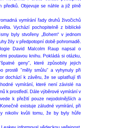
h předků. Objevuje se náhle a již plně
romadná vymírání řady druhů živočichů
světa. Vychází pochopitelně z biblické
nismy byly stvořeny „Bohem“ v jednom
uhy žily v předpotopní době pohromadě.
ologie David Malcolm Raup napsal o
mi poutavou knihu. Pokládá si otázku,
špatné geny", které způsobily jejich
bo prostě "měly smůlu" a vyhynuly při
or dochází k závěru, že se uplatňují tři
hodné vymírání, které není závislé na
mů k prostředí. Dále výběrové vymírání v
vede k přežití pouze nejodolnějších a
Konečně existuje záludné vymírání, při
y nikoliv kvůli tomu, že by byly hůře
 Leakey informoval vědeckou veřejnost,