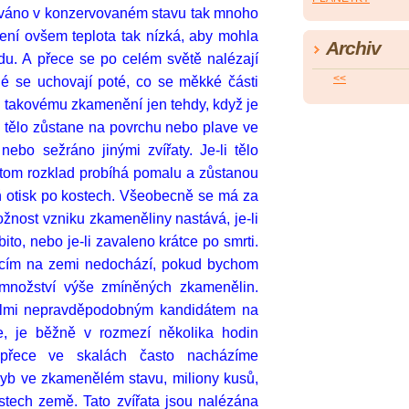
ováno v konzervovaném stavu tak mnoho
není ovšem teplota tak nízká, aby mohla
Archiv
du. A přece se po celém světě nalézají
<<
né se uchovají poté, co se měkké části
 k takovému zkamenění jen tehdy, když je
 tělo zůstane na povrchu nebo plave ve
ebo sežráno jinými zvířaty. Je-li tělo
tom rozklad probíhá pomalu a zůstanou
 otisk po kostech. Všeobecně se má za
žnost vzniku zkameněliny nastává, je-li
ito, nebo je-li zavaleno krátce po smrti.
acím na zemi nedochází, pokud bychom
 množství výše zmíněných zkamenělin.
velmi nepravděpodobným kandidátem na
e, je běžně v rozmezí několika hodin
 přece ve skalách často nacházíme
ryb ve zkamenělém stavu, miliony kusů,
stech země. Tato zvířata jsou nalézána