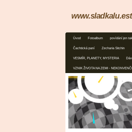
www.sladkalu.est
Úvod
Fotoalbum
povídání jen ta
Čachtická paní
Zecharia Sitchin
VESMÍR, PLANETY, MYSTERIA
Dávn
VZNIK ŽIVOTA NA ZEMI - NEKONVEN