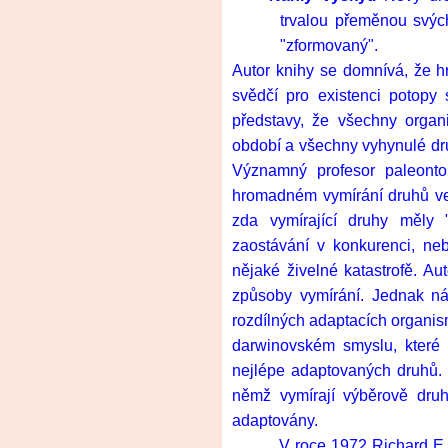
trvalou přeměnou svýc
"zformovaný".
Autor knihy se domnívá, že h
svědčí pro existenci potopy 
představy, že všechny orga
období a všechny vyhynulé dr
Významný profesor paleont
hromadném vymírání druhů vel
zda vymírající druhy měly "
zaostávání v konkurenci, ne
nějaké živelné katastrofě. Aut
způsoby vymírání. Jednak ná
rozdílných adaptacích organis
darwinovském smyslu, které 
nejlépe adaptovaných druhů. 
němž vymírají výběrově druh
adaptovány.
V roce 1972 Richard E.