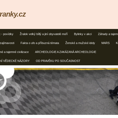
ranky.cz
k - povídky
Žralok velký bíllý a jiní obyvatelé moří
Bylinky v akci
Záhady a taje
zajímavosti
Fakta o ufo a příbuzná témata
Ženské a mužské idoly
MARS
K
é a tajemné civilizace
ARCHEOLOGIE A ZAKÁZANÁ ARCHEOLOGIE
ČNÍ VĚDECKÉ NÁZORY
OD PRAVĚKU PO SOUČASNOST