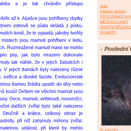
 média a je tak chráněn přístupu
Auta
Fantasy obrázky
FOTO ZNÁMÝCH 
ibiře až k Aljašce jsou pohřbeny zbytky
MĚSÍCE PLANET
dnom ostrově se půda skládá z písku,
OSTATNÍ TĚLESA
tích kostí, že to vypadá, jakoby tvořily
PLANETY
 místech jsou mamuti pohřbeni v ledu,
nách. Rozmražené mamutí maso se mohlo
Poslední 
a pro psy, jak bylo mrazem dokonale
ty tak náhle, že v jejich žaludcích i
. V jejich tlamách byly nalezeny různé
, ostřice a divoké fazole. Evolucionisté
 plnou tlamou žrádla upadli do díry nebo
lionů kusů! Ovšem ne všichni mamuti jsou
 kusy. Ovce, mamuti, velbloudi, nosorožci,
spočet dalších zvířat bylo také nalezeno
 Stručně a krátce, celkový obraz je
trofy, při níž zahynuly miliony zvířat.
atelnou událost, při které by mohlo
PLANETKY