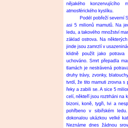
nějakého konzervujícího
atmosférického kyslíku.
Podél pobřeží severní S
asi 5 milionů mamutů. Na je
ledu, a takového množství mamu
základ ostrova. Na některých
jinde jsou zamrzlí v usazeni
klidně použít jako potrav
uchováno. Smrt přepadla mamu
tlamách je nestrávená potrava
druhy trávy, zvonky, blatouchy
tvrdí, že tito mamuti zrovna s
řeky a zabili se. A sice 5 mi
celí, někteří jsou roztrháni na
bizoni, koně, tygři, lvi a ne
pohřbeno v sibiřském ledu.
dokonalou ukázkou velké katas
Neznáme dnes žádnou srovn