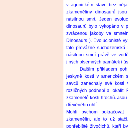
v agonickém stavu bez něja
zkameněliny dinosaurů jsou
násilnou smrt. Jeden evoluc
dinosaurů bylo vykopáno v po
zvrácenou jakoby ve smrteln
Dinosaurs ). Evolucionisté vym
tato převážně suchozemská zv
násilnou smrtí právě ve vod
jiných písemných památek i úst
Dalším příkladem poh
jeskyně kostí v americkém s
savců zanechaly své kosti 
rozličných podnebí a lokalit.
zkamenělé kosti hrochů. Jsou 
dřevěného uhlí.
Mohli bychom pokračovat d
zkamenělin, ale to už stač
pohřebiště živočichů, kteří 