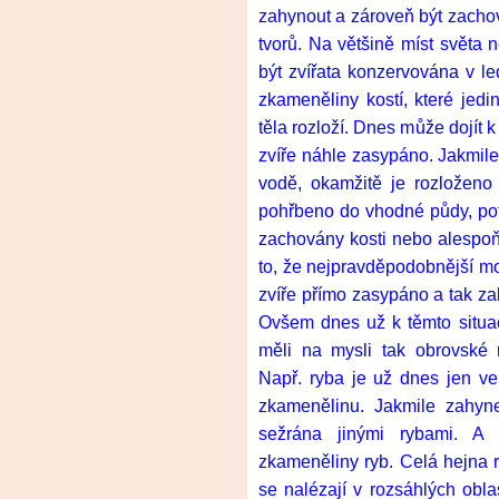
zahynout a zároveň být zach
tvorů. Na většině míst světa 
být zvířata konzervována v le
zkameněliny kostí, které jedi
těla rozloží. Dnes může dojít
zvíře náhle zasypáno. Jakmile
vodě, okamžitě je rozloženo n
pohřbeno do vhodné půdy, po
zachovány kosti nebo alespoň
to, že nejpravděpodobnější mo
zvíře přímo zasypáno a tak zab
Ovšem dnes už k těmto situ
měli na mysli tak obrovské
Např. ryba je už dnes jen 
zkamenělinu. Jakmile zahyn
sežrána jinými rybami. A
zkameněliny ryb. Celá hejna 
se nalézají v rozsáhlých obla