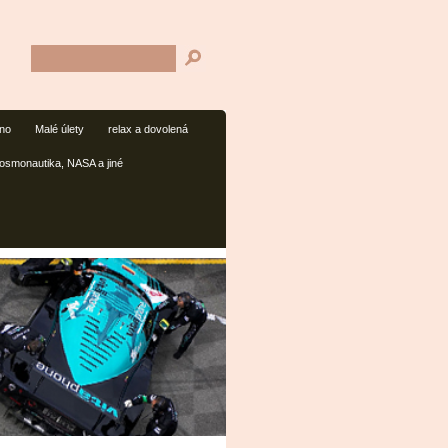
mno
Malé úlety
relax a dovolená
osmonautika, NASA a jiné