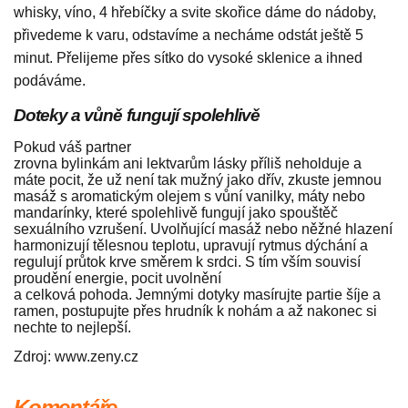
whisky, víno, 4 hřebíčky a svite skořice dáme do nádoby,
přivedeme k varu, odstavíme a necháme odstát ještě 5
minut. Přelijeme přes sítko do vysoké sklenice a ihned
podáváme.
Doteky a vůně fungují spolehlivě
Pokud váš partner
zrovna bylinkám ani lektvarům lásky příliš neholduje a
máte pocit, že už není tak mužný jako dřív, zkuste jemnou
masáž s aromatickým olejem s vůní vanilky, máty nebo
mandarínky, které spolehlivě fungují jako spouštěč
sexuálního vzrušení. Uvolňující masáž nebo něžné hlazení
harmonizují tělesnou teplotu, upravují rytmus dýchání a
regulují průtok krve směrem k srdci. S tím vším souvisí
proudění energie, pocit uvolnění
a celková pohoda. Jemnými dotyky masírujte partie šíje a
ramen, postupujte přes hrudník k nohám a až nakonec si
nechte to nejlepší.
Zdroj: www.zeny.cz
Komentáře