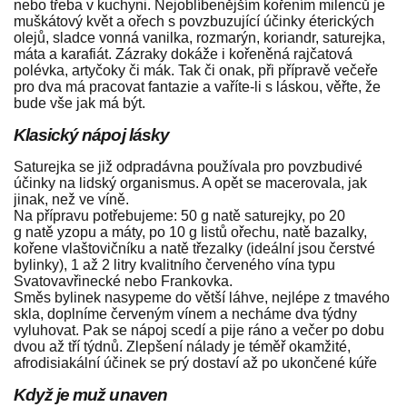
nebo třeba v kuchyni. Nejoblíbenějším kořením milenců je
muškátový květ a ořech s povzbuzující účinky éterických
olejů, sladce vonná vanilka, rozmarýn, koriandr, saturejka,
máta a karafiát. Zázraky dokáže i kořeněná rajčatová
polévka, artyčoky či mák. Tak či onak, při přípravě večeře
pro dva má pracovat fantazie a vaříte-li s láskou, věřte, že
bude vše jak má být.
Klasický nápoj lásky
Saturejka se již odpradávna používala pro povzbudivé
účinky na lidský organismus. A opět se macerovala, jak
jinak, než ve víně.
Na přípravu potřebujeme: 50 g natě saturejky, po 20
g natě yzopu a máty, po 10 g listů ořechu, natě bazalky,
kořene vlaštovičníku a natě třezalky (ideální jsou čerstvé
bylinky), 1 až 2 litry kvalitního červeného vína typu
Svatovavřinecké nebo Frankovka.
Směs bylinek nasypeme do větší láhve, nejlépe z tmavého
skla, doplníme červeným vínem a necháme dva týdny
vyluhovat. Pak se nápoj scedí a pije ráno a večer po dobu
dvou až tří týdnů. Zlepšení nálady je téměř okamžité,
afrodisiakální účinek se prý dostaví až po ukončené kúře
Když je muž unaven