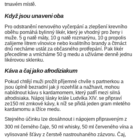
tmavém místě.
Když jsou unaveni oba
Pro odstranění nervového vyčerpání a zlepšení krevního
oběhu pomáhá bylinný likér, který je vhodný pro ženy i
muže. 5 g natě máty, 10 g natě rozmarýnu, 10 g propolis
zalijeme litrem vínovice nebo kvalitního brandy a čtrnáct
dnů necháme ustát za občasného protřepání. Pak likér
přecedíme a vmícháme 50 g medu a užíváme denně jednu
likérovou sklenku.
Káva a čaj jako afrodiziakum
Pokud chtějí muži prožít příjemné chvíle s partnerkou a
jsou úplně bezradní jak ji rozehřát a nažhavit, mohou
nabídnout kávu s kardamomem, který patří mezi silná
afrodisiaka. Nápoj lásky krále Ludvíka XIV. se připraví
ze150 ml zrnkové kávy, k níž se přidá jeden gram mletého
kardamomu a lžíce medu.
Stejného účinku lze dosáhnout i nápojem připraveným z
300 ml černého čaje, 50 ml whisky, 50 ml červeného vína a
vylisované šťávy z čerstvě nastrouhaného zázvoru. Čaj,