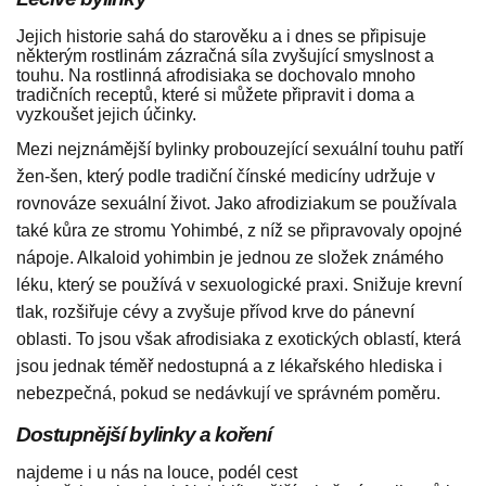
Jejich historie sahá do starověku a i dnes se připisuje
některým rostlinám zázračná síla zvyšující smyslnost a
touhu. Na rostlinná afrodisiaka se dochovalo mnoho
tradičních receptů, které si můžete připravit i doma a
vyzkoušet jejich účinky.
Mezi nejznámější bylinky probouzející sexuální touhu patří
žen-šen, který podle tradiční čínské medicíny udržuje v
rovnováze sexuální život. Jako afrodiziakum se používala
také kůra ze stromu Yohimbé, z níž se připravovaly opojné
nápoje. Alkaloid yohimbin je jednou ze složek známého
léku, který se používá v sexuologické praxi. Snižuje krevní
tlak, rozšiřuje cévy a zvyšuje přívod krve do pánevní
oblasti. To jsou však afrodisiaka z exotických oblastí, která
jsou jednak téměř nedostupná a z lékařského hlediska i
nebezpečná, pokud se nedávkují ve správném poměru.
Dostupnější bylinky a koření
najdeme i u nás na louce, podél cest