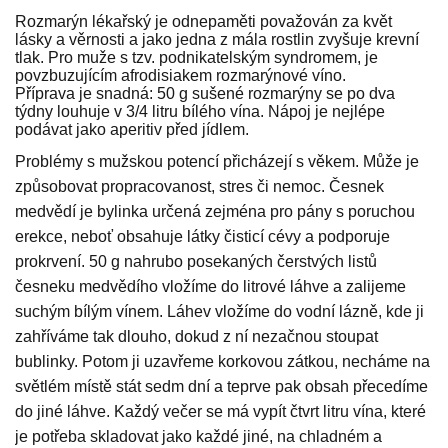
Rozmarýn lékařský je odnepaměti považován za květ
lásky a věrnosti a jako jedna z mála rostlin zvyšuje krevní
tlak. Pro muže s tzv. podnikatelským syndromem, je
povzbuzujícím afrodisiakem rozmarýnové víno.
Příprava je snadná: 50 g sušené rozmarýny se po dva
týdny louhuje v 3/4 litru bílého vína. Nápoj je nejlépe
podávat jako aperitiv před jídlem.
Problémy s mužskou potencí přicházejí s věkem. Může je
způsobovat propracovanost, stres či nemoc. Česnek
medvědí je bylinka určená zejména pro pány s poruchou
erekce, neboť obsahuje látky čisticí cévy a podporuje
prokrvení. 50 g nahrubo posekaných čerstvých listů
česneku medvědího vložíme do litrové láhve a zalijeme
suchým bílým vínem. Láhev vložíme do vodní lázně, kde ji
zahříváme tak dlouho, dokud z ní nezačnou stoupat
bublinky. Potom ji uzavřeme korkovou zátkou, necháme na
světlém místě stát sedm dní a teprve pak obsah přecedíme
do jiné láhve. Každý večer se má vypít čtvrt litru vína, které
je potřeba skladovat jako každé jiné, na chladném a