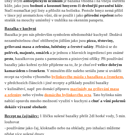
Díky svým
antiseptickým účinkům
je bazalka vhodná i na vnější ošetření
kůže, jako jsou
bodnutí a kousnutí hmyzem či drobnější poranění kůže
.
Stačí rozmačkat její listy a přiložit na bolístku. Protože hmyz nemá příliš
v lásce její aromatickou vůni, dá se použít i jako
přírodní repelent
nebo
strašák na mouchy umístěný v truhlíku na okenním parapetu.
Bazalka v kuchyni
Bazalka je pro nás především symbolem středomořské kuchyně. Dodává
nezaměnitelnou chuť oblíbeným jídlům jako jsou
pizza, těstoviny,
grilovaná masa a zelenina, luštěniny a čerstvé saláty
. Přidává se do
polévek, majonéz, omáček
a je jednou z hlavních ingrediencí pro známé
pesto
, bazalkovou pastu s parmezánem a piniovými oříšky. Při používání
bazalky jako koření rychle přijdeme na to, že je chuťově
velice dobrým
kamarádem s česnekem
. V minulém díle našeho seriálu jsme si uváděli
recept na výrobu výborného
bylinkového másla s bazalkou a česnekem
,
v předchozích článcích i jiné recepty a příklady použití bazalky
v kulinářství, např. pro domácí přípravu
marinády na grilování masa
a zeleniny
nebo výrobu
domácího bylinkového
octa
. Tato bylinka nám
nabízí opravdu mnoho možností využití v kuchyni a
chuť a vůni pokrmů
dokáže výrazně obohatit
.
Recept na čaj/nálev:
1 lžičku sušené bazalky přelít 2dl horké vody, 5 min.
louhovat
- používáme jako čaj, kloktadlo nebo na obklady, pro inhalaci můžeme
přidat více sušené drogy