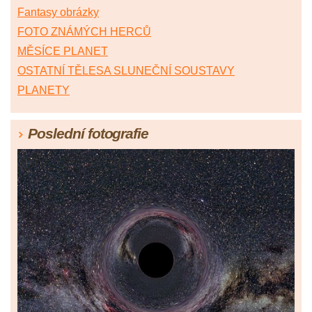
Fantasy obrázky
FOTO ZNÁMÝCH HERCŮ
MĚSÍCE PLANET
OSTATNÍ TĚLESA SLUNEČNÍ SOUSTAVY
PLANETY
Poslední fotografie