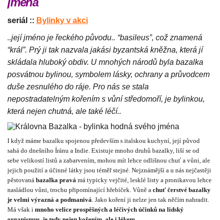
jména
seriál ::
Bylinky v akci
..její jméno je řeckého původu.. “basileus”, což znamená
“král”. Prý ji tak nazvala jakási byzantská kněžna, která jí
skládala hluboký obdiv. U mnohých národů byla bazalka
posvátnou bylinou, symbolem lásky, ochrany a průvodcem
duše zesnulého do ráje. Pro nás se stala
nepostradatelným kořením s vůní středomoří, je bylinkou,
která nejen chutná, ale také léčí..
I když máme bazalku spojenou především s italskou kuchyní, její původ
sahá do dnešního Íránu a Indie. Existuje mnoho druhů bazalky, liší se od
sebe velikostí listů a zabarvením, mohou mít lehce odlišnou chuť a vůni, ale
jejich použití a účinné látky jsou téměř stejné. Nejznámější a u nás nejčastěji
pěstovaná
bazalka pravá
má typicky vejčité, lesklé listy a pronikavou lehce
nasládlou vůni, trochu připomínající hřebíček. Vůně a
chuť čerstvé bazalky
je velmi výrazná a podmanivá
. Jako koření ji nelze jen tak něčím nahradit.
Má však i
mnoho velice prospěšných a léčivých účinků na lidský
organismus, je tedy nejen kořením, ale i lékem.