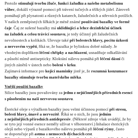
Protože
stimulují tvorbu žluče
,
funkci žaludku a našeho metabolismu
vůbec
, dokáží výrazně pomoci při trávení tučných a těžkých jídel. Zároveň
pomáhají při plynatosti a různých katarech, žaludečních a střevních potížích.
V našich zeměpisných šířkách je méně známé
používání bazalky ve formě
čaje
. Čaj ze sušené bazalky má
uklidňující a lehce dezinfekční účinek
na žaludek a celou trávicí soustavu
, je tedy účinný při žaludečních
nevolnostech a kolikách. Ulevuje také
při bolestech hlavy, pocitu úzkosti
a nervovém vypětí
, říká se, že bazalka je bylinkou dobré nálady. Je
vhodným doplňkem
léčení chřipky a nachlazení
, usnadňuje odkašlávání
a působí mírně antisepticky. Kloktání nálevu pomáhá při
léčení dásní
či
jiných zánětů v ústech nebo
bolení v krku
.
Zajímavá informace pro
kojící maminky
jistě je, že
rozumná konzumace
bazalky stimuluje tvorbu mateřského mléka
.
Vnější použití bazalky
Silice bazalky jsou považovány za
jednu z nejúčinnějších přírodních esencí
s působením na naši nervovou soustavu
.
Éterické oleje s výtažkem bazalky jsou velmi účinnou pomocí
při stresu,
bolesti hlavy, únavě a nervozitě
. Říká se o nich, že jsou
jedním
z nejsilnějších přírodních antidepresiv
. (Některé zdroje však uvádějí, že by
se tyto její vonné esence neměly užívat v těhotenství.) Inhalace éterických
olejů nebo výparů z bazalkového nálevu pomáhá při
léčení rýmy
, často
se doporučuje při
astma
a
nemocech dýchacích cest
.