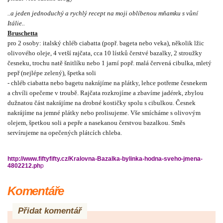
..a jeden jednoduchý a rychlý recept na moji oblíbenou mňamku s vůní
Itálie..
Bruschetta
pro 2 osoby: italský chléb ciabatta (popř. bageta nebo veka), několik lžic
olivového oleje, 4 vetší rajčata, cca 10 lístků čerstvé bazalky, 2 stroužky
česneku, trochu natě šnitlíku nebo 1 jarní popř. malá červená cibulka, mletý
pepř (nejlépe zelený), špetka soli
- chléb ciabatta nebo bagetu nakrájíme na plátky, lehce potřeme česnekem
a chvíli opečeme v troubě. Rajčata rozkrojíme a zbavíme jadérek, zbylou
dužnatou část nakrájíme na drobné kostičky spolu s cibulkou. Česnek
nakrájíme na jemné plátky nebo prolisujeme. Vše smícháme s olivovým
olejem, špetkou soli a pepře a nasekanou čerstvou bazalkou. Směs
servírujeme na opečených plátcích chleba.
http://www.fiftyfifty.cz/Kralovna-Bazalka-bylinka-hodna-sveho-jmena-
4802212.ph
p
Komentáře
Přidat komentář