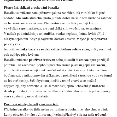
Pěstování, sklizeň a uchování bazalky
Bazalku si můžeme sami pěstovat jak na zahrádce, tak v truhlíku či jiné
nádobě.
Má ráda sluníčko
, proto jí bude dobře na slunném místě na zahradě,
na balkoně, nebo za oknem. Předpěstované rostlinky se dají koupit
ve větších supermarketech, ale není těžké si ji vypěstovat ze semínek.
V našich podmínkách je to
letnička
, venku nepřestojí zimu kvůli příliš
nízkým teplotám. Když jí zajistíme dostatek světla,
v bytě ji lze pěstovat
po celý rok.
Jednotlivé
lístky bazalky se dají sklízet během celého roku
, vršky rostlinek
pak nejlépe před květem.
Bazalku můžeme
používat čerstvou
nebo ji
usušit
či
zmrazit
pro pozdější
potřebu. Pro zachování jejího typického aroma je asi
nejlepší zmražení
,
protože při sušení se její chuť značně mění a ztrácí na síle. Listy necháme
buď zmrazit v mikrotenovém sáčku, nebo pokrájené s trochou vody ve formě
na ledové kostky. Sušit bychom ji měli v tenké vrstvě a co možná
nejrychleji, aby nezčernala. Další možností jejího uchování je
naložení
do oleje
. Takto konzervovaná bazalka je vhodná hlavně pro tepelné úpravy
masa a zeleniny nebo do salátů.
Pozitivní účinky bazalky na naše tělo
Přidáním bazalky do jídla nejen ovlivníme a obohatíme jeho chuť a vůni.
Látky obsažené v této bylince mají
velmi příznivý vliv na naše trávení
.