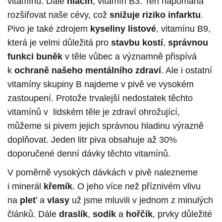
vitamínu. Dále
niacin
, vitamín B3. Ten napomáhá
rozšiřovat naše cévy, což
snižuje riziko infarktu
.
Pivo je také zdrojem
kyseliny listové
, vitamínu B9,
která je velmi důležitá pro
stavbu kostí
,
správnou
funkci buněk
v těle vůbec a významně přispívá
k
ochraně našeho mentálního zdraví
. Ale i ostatní
vitamíny skupiny B najdeme v pivě ve vysokém
zastoupení. Protože trvalejší nedostatek těchto
vitamínů v lidském těle je zdraví ohrožující,
můžeme si pivem jejich správnou hladinu výrazně
doplňovat. Jeden litr piva obsahuje až 30%
doporučené denní dávky těchto vitamínů.
V poměrně vysokých dávkách v pivě nalezneme
i minerál
křemík
. O jeho více než příznivém vlivu
na
pleť
a
vlasy
už jsme mluvili v jednom z minulých
článků. Dále
draslík
,
sodík
a
hořčík
, prvky důležité