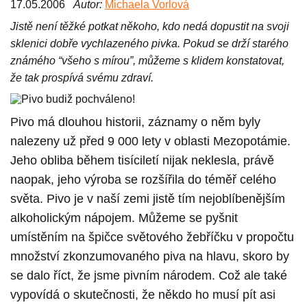
17.05.2006
Autor:
Michaela Vorlová
Jistě není těžké potkat někoho, kdo nedá dopustit na svoji
sklenici dobře vychlazeného pivka. Pokud se drží starého
známého “všeho s mírou”, můžeme s klidem konstatovat,
že tak prospívá svému zdraví.
Pivo má dlouhou historii, záznamy o něm byly
nalezeny už před 9 000 lety v oblasti Mezopotámie.
Jeho obliba během tisíciletí nijak neklesla, právě
naopak, jeho výroba se rozšířila do téměř celého
světa. Pivo je v naší zemi jistě tím nejoblíbenějším
alkoholickým nápojem. Můžeme se pyšnit
umístěním na špičce světového žebříčku v propočtu
množství zkonzumovaného piva na hlavu, skoro by
se dalo říct, že jsme pivním národem. Což ale také
vypovídá o skutečnosti, že někdo ho musí pít asi