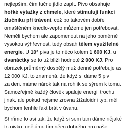
nejlepším, čím tučné jídlo zapít. Pivo obsahuje
hořké výtažky z chmele,
které
stimulují funkci
žlučníku při trávení
, což po takovém dobře
omaštěném knedlo-vepřo můžeme jen potřebovat.
Neměli bychom ale zapomenout na jeho poměrně
vysokou výhřevnost, tedy obsah
tělem využitelné
energie
. U
10°
piva je to něco kolem
1 600 KJ
, u
dvanáctky
se to už blíží hodnotě
2 000 KJ
. Pro
obrázek průměrný dospělý muž denně potřebuje asi
12 000 KJ, to znamená, že když si dáme 5 piv
za den, máme nárok tak na rohlík se sýrem k tomu.
Samozřejmě každý člověk spaluje energii trochu
jinak, ale pokud nejsme zrovna žížaloidní typ, měli
bychom tenhle fakt brát v úvahu.
Shrňme to asi tak, že když si sem tam dáme nějaké
to pivko, uděláme tím něco dobrého pro naše