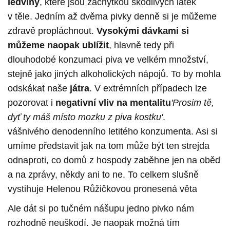
ledviny
, které jsou záchytkou škodlivých látek
v těle. Jedním až dvěma pivky denně si je můžeme
zdravě propláchnout.
Vysokými dávkami si
můžeme naopak ublížit
, hlavně tedy při
dlouhodobé konzumaci piva ve velkém množství,
stejně jako jiných alkoholických nápojů. To by mohla
odskákat naše
játra
. V extrémních případech lze
pozorovat i
negativní vliv na mentalitu
'Prosim tě,
dyť ty máš místo mozku z piva kostku'
.
vášnivého denodenního letitého konzumenta. Asi si
umíme představit jak na tom může být ten strejda
odnaproti, co domů z hospody zaběhne jen na oběd
a na zprávy, někdy ani to ne. To celkem slušně
vystihuje Helenou Růžičkovou pronesená věta
Ale dát si po tučném nášupu jedno pivko nám
rozhodně neuškodí. Je naopak možná tím