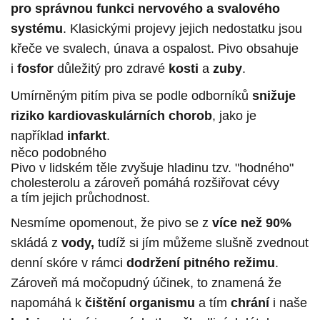
pro správnou funkci nervového a svalového
systému
. Klasickými projevy jejich nedostatku jsou
křeče ve svalech, únava a ospalost. Pivo obsahuje
i
fosfor
důležitý pro zdravé
kosti
a
zuby
.
Umírněným pitím piva se podle odborníků
snižuje
riziko kardiovaskul
á
rn
í
ch chorob
, jako je
například
infarkt
.
něco podobného
Pivo v lidském těle zvyšuje hladinu tzv. "hodného"
cholesterolu a zároveň pomáhá rozšiřovat cévy
a tím jejich průchodnost.
Nesmíme opomenout, že pivo se z
více než 90%
skládá z
vody,
tudíž si jím můžeme slušně zvednout
denní skóre v rámci
dodržení
pitného režimu
.
Zároveň má močopudný účinek, to znamená že
napomáhá k
čištění organismu
a tím
chrání
i naše