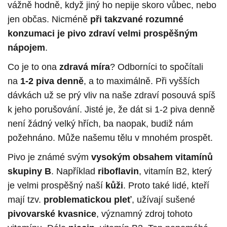
vážně hodně, když jiný ho nepije skoro vůbec, nebo
jen občas. Nicméně
při takzvané rozumné
konzumaci je pivo zdraví velmi prospěšným
nápojem
.
Co je to ona
zdravá míra
? Odborníci to spočítali
na
1-2 piva denně
, a to maximálně. Při vyšších
dávkách už se prý vliv na naše zdraví posouvá spíš
k jeho porušování. Jisté je, že dát si 1-2 piva denně
není žádný velký hřích, ba naopak, budiž nám
požehnáno. Může našemu tělu v mnohém prospět.
Pivo je známé svým
vysokým obsahem vitamínů
skupiny B
. Například
riboflavin
, vitamín B2, který
je velmi prospěšný naší
kůži
. Proto také lidé, kteří
mají tzv.
problematickou pleť
, užívají sušené
pivovarské kvasnice
, významný zdroj tohoto