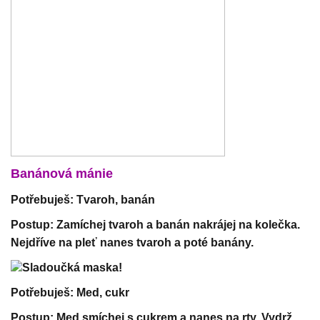
Banánová mánie
Potřebuješ: Tvaroh, banán
Postup: Zamíchej tvaroh a banán nakrájej na kolečka.
Nejdříve na pleť nanes tvaroh a poté banány.
Sladoučká maska!
Potřebuješ: Med, cukr
Postup: Med smíchej s cukrem a nanes na rty. Vydrž