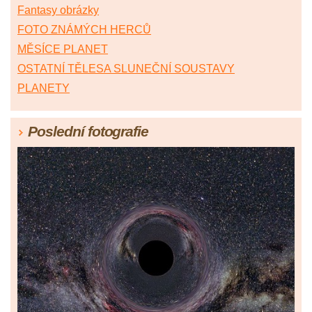
Fantasy obrázky
FOTO ZNÁMÝCH HERCŮ
MĚSÍCE PLANET
OSTATNÍ TĚLESA SLUNEČNÍ SOUSTAVY
PLANETY
Poslední fotografie