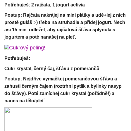
Potřebuješ: 2 rajčata, 1 jogurt activia
Postup: Rajčata nakrájej na mini plátky a udě+lej z nich
prostě guláš :-) třeba na struhadle a přidej jogurt. Nech
asi 15 min. odležet, aby rajčatová šťáva splynula s
jogurtem a poté nanášej na pleť.
Cukrový peling!
Potřebuješ:
Cukr krystal, černý čaj, šťávu z pomerančů
Postup: Nejdříve vymačkej pomerančovou šťávu a
zahusti černým čajem (roztrhni pytlík a bylinky nasyp
do šťávy). Poté zamíchej cukr krystal (pořádně!) a
nanes na tělo/pleť.