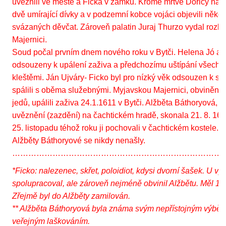
uvěznili ve městě a Ficka v zámku. Kromě mrtvé Doricy nalez
dvě umírající dívky a v podzemní kobce vojáci objevili něko
svázaných děvčat. Zároveň palatin Juraj Thurzo vydal rozka
Majernici.
Soud počal prvním dnem nového roku v Bytči. Helena Jó a 
odsouzeny k upálení zaživa a předchozímu uštípání všech 
kleštěmi. Ján Ujváry- Ficko byl pro nízký věk odsouzen k set
spálili s oběma služebnými. Myjavskou Majernici, obviněnou
jedů, upálili zaživa 24.1.1611 v Bytči. Alžběta Báthoryová,
uvěznění (zazdění) na čachtickém hradě, skonala 21. 8. 16
25. listopadu téhož roku ji pochovali v čachtickém kostele. 
Alžběty Báthoryové se nikdy nenašly.
……………………………………………………………………
*Ficko: nalezenec, skřet, poloidiot, kdysi dvorní šašek. U vý
spolupracoval, ale zároveň nejméně obvinil Alžbětu. Měl 18 le
Zřejmě byl do Alžběty zamilován.
** Alžběta Báthoryová byla známa svým nepřístojným výběr
veřejným laškováním.