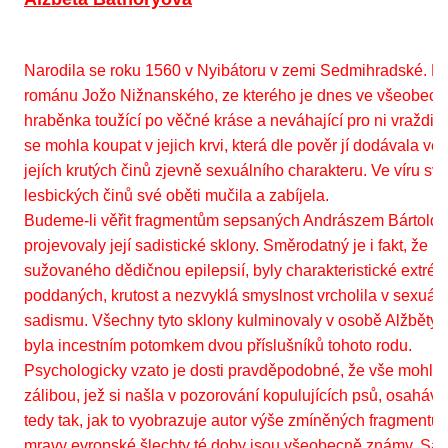
Narodila se roku 1560 v Nyibátoru v zemi Sedmihradské. 
románu Jožo Nižnanského, ze kterého je dnes ve všeobec
hraběnka toužící po věčné kráse a neváhající pro ni vraždit
se mohla koupat v jejich krvi, která dle pověr jí dodávala vě
jejích krutých činů zjevně sexuálního charakteru. Ve víru sv
lesbických činů své oběti mučila a zabíjela.
Budeme-li věřit fragmentům sepsaných Andrászem Bártoldym,
projevovaly její sadistické sklony. Směrodatný je i fakt, že p
sužovaného dědičnou epilepsií, byly charakteristické extré
poddaných, krutost a nezvyklá smyslnost vrcholila v sexuál
sadismu. Všechny tyto sklony kulminovaly v osobě Alžběty 
byla incestním potomkem dvou příslušníků tohoto rodu.
Psychologicky vzato je dosti pravděpodobné, že vše mohlo za
zálibou, jež si našla v pozorování kopulujících psů, osaháv
tedy tak, jak to vyobrazuje autor výše zmíněných fragment
mravy evropské šlechty té doby jsou všeobecně známy. Sah