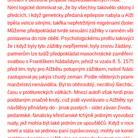
Není logické domnívat se, že by všechny takovéto sklony by
předcích, i když geneticky předaná epilepsie nabyla u Alžbě
trpěla velice silnými, takřka nepřetržitými migrénami (bolest
Můžeme předpokládat tvrdé sexuální zážitky v ranném věku
postavena do role oběti. Psychologickému profilu takovýchto
že i když byly tyto zážitky nepříjemné, byly znovu žádány. V
partnerům lze tudíž předpokládat masochistické zaměření a 
svatbou s Františkem Nádašdym, jehož si vzala 8. 5. 1575. 
před tím, byly pro Alžbětu potupným zážitkem, neboť Nádaš
zastupoval jej jakýsi chudý zeman. Podle některých prame
manželství nenáviděla. Byl to obhroublý, necitlivý šlechtic, k
času v protitureckých válkách. Mnozí autoři však tvrdí pravý
poddaným značně krutý, což jistě vyvolávalo u Alžběty sym
návštěvy přinášely do - jinak pustých - sídel závan života, 
pedantské, fanaticky křesťanské tchýně jediným vysvoboze
nudy, jež mohla být také jedním ze spouštěčů. Když v roce 
smrtí a stala se jedinou paní (správcovou), mohly se konečn