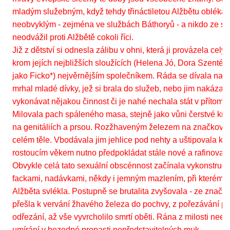
mladým služebným, když tehdy třináctiletou Alžbětu oblékaly
neobvyklým - zejména ve službách Báthoryů - a nikdo ze sl
neodvážil proti Alžbětě cokoli říci.
Již z dětství si odnesla zálibu v ohni, která ji provázela celý
krom jejích nejbližších sloužících (Helena Jó, Dora Szenté
jako Ficko*) nejvěrnějším společníkem. Ráda se dívala na Fic
mrhal mladé dívky, jež si brala do služeb, nebo jim nakázala
vykonávat nějakou činnost či je nahé nechala stát v přítom
Milovala pach spáleného masa, stejně jako vůni čerstvé krve
na genitáliích a prsou. Rozžhaveným železem na značkování
celém těle. Vbodávala jim jehlice pod nehty a uštipovala 
rostoucím věkem nutno předpokládat stále nové a rafinovan
Obvykle celá tato sexuální obscénnost začínala vykonstru
fackami, nadávkami, někdy i jemným mazlením, při kterém 
Alžběta svlékla. Postupně se brutalita zvyšovala - ze značk
přešla k vervání žhavého železa do pochvy, z pořezávání pr
odřezání, až vše vyvrcholilo smrtí oběti. Rána z milosti neex
umírání v bezedné propasti nepředstavitelných muk.