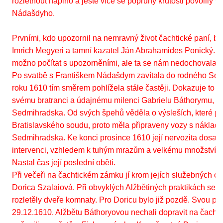
rozlétnout naplno a ještě více se popruhy krutosti povolily v 
Nádašdyho.
Prvními, kdo upozornil na nemravný život čachtické paní, byl
Imrich Megyeri a tamní kazatel Ján Abrahamides Ponický. T
možno počítat s upozorněními, ale ta se nám nedochovala.
Po svatbě s Františkem Nádašdym zavítala do rodného Sed
roku 1610 tím směrem pohlížela stále častěji. Dokazuje to li
svému bratranci a údajnému milenci Gabrielu Báthorymu, kr
Sedmihradska. Od svých špehů věděla o výsleších, které pro
Bratislavského soudu, proto měla připraveny vozy s náklad
Sedmihradska. Ke konci prosince 1610 její nervozita dosah
intervenci, vzhledem k tuhým mrazům a velkému množství 
Nastal čas její poslední oběti.
Při večeři na čachtickém zámku jí krom jejích služebných o
Dorica Szalaiová. Při obvyklých Alžbětiných praktikách se
rozletěly dveře komnaty. Pro Doricu bylo již pozdě. Svou po
29.12.1610. Alžbětu Báthoryovou nechali dopravit na čachti