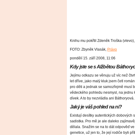
Knihu mu pokřtil Zdeněk Troška (vlevo), 
FOTO: Zbyněk Vlasák,
Právo
pondělí 15. září 2008, 11:06
Kdy jste se s Alžbětou Báthory
Jejímu odkazu se věnuju už víc než čtvrt
let dříve, jako malý kluk jsem četl ro
pro děti a jednak se samozřejmě musí br
vědeckého pohledu nesmysl, na jednu 
dívek. A to by nezvládla ani Báthoryová.
Jaký je váš pohled na ni?
Existují desítky autentických dobových s
sadistka. Pro mě je ale daleko zajímavěj
dělala. Snažím se na to dát odpověď ve
genetice, už jen to, že její rodiče byli p