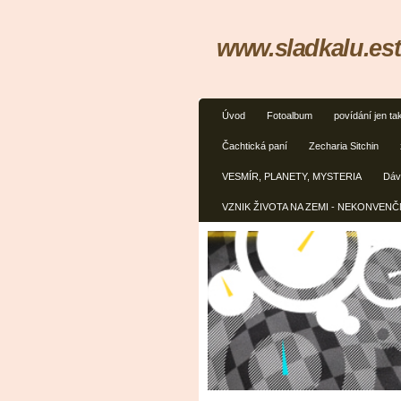
www.sladkalu.est
Úvod
Fotoalbum
povídání jen ta
Čachtická paní
Zecharia Sitchin
VESMÍR, PLANETY, MYSTERIA
Dávn
VZNIK ŽIVOTA NA ZEMI - NEKONVEN