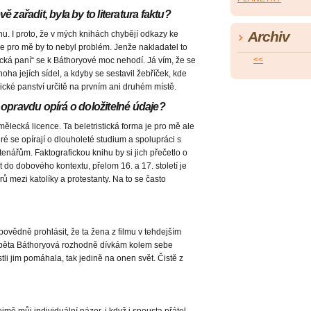
zařadit, byla by to literatura faktu?
Archiv
nu. I proto, že v mých knihách chybějí odkazy ke
e pro mě by to nebyl problém. Jenže nakladatel to
<<
ká paní“ se k Báthoryové moc nehodí. Já vím, že se
noha jejích sídel, a kdyby se sestavil žebříček, kde
ické panství určitě na prvním ani druhém místě.
se opravdu opírá o doložitelné údaje?
ělecká licence. Ta beletristická forma je pro mě ale
ré se opírají o dlouholeté studium a spolupráci s
 čtenářům. Faktografickou knihu by si jich přečetlo o
do dobového kontextu, přelom 16. a 17. století je
ů mezi katolíky a protestanty. Na to se často
povědně prohlásit, že ta žena z filmu v tehdejším
žběta Báthoryová rozhodně dívkám kolem sebe
li jim pomáhala, tak jedině na onen svět. Čistě z