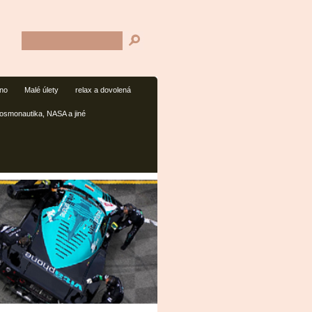
mno
Malé úlety
relax a dovolená
osmonautika, NASA a jiné