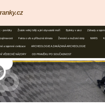
ranky.cz
k - povídky
Žralok velký bíllý a jiní obyvatelé moří
Bylinky v akci
Záhady a taje
zajímavosti
Fakta o ufo a příbuzná témata
Ženské a mužské idoly
MARS
K
é a tajemné civilizace
ARCHEOLOGIE A ZAKÁZANÁ ARCHEOLOGIE
ČNÍ VĚDECKÉ NÁZORY
OD PRAVĚKU PO SOUČASNOST