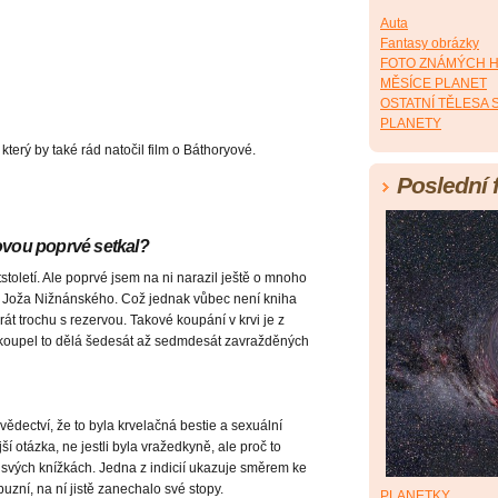
Auta
Fantasy obrázky
FOTO ZNÁMÝCH 
MĚSÍCE PLANET
OSTATNÍ TĚLESA
PLANETY
který by také rád natočil film o Báthoryové.
Poslední 
ovou poprvé setkal?
století. Ale poprvé jsem na ni narazil ještě o mnoho
mán Joža Nižnánského. Což jednak vůbec není kniha
át trochu s rezervou. Takové koupání v krvi je z
koupel to dělá šedesát až sedmdesát zavražděných
vědectví, že to byla krvelačná bestie a sexuální
ší otázka, ne jestli byla vražedkyně, ale proč to
 svých knížkách. Jedna z indicií ukazuje směrem ke
říbuzní, na ní jistě zanechalo své stopy.
PLANETKY