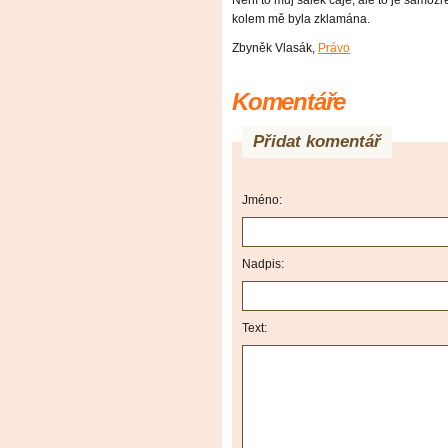
Není to můj šálek čaje, ale to je samozře
kolem mě byla zklamána.
Zbyněk Vlasák
,
Právo
Komentáře
Přidat komentář
Jméno:
Nadpis:
Text: