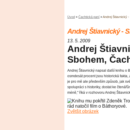
Úvod
»
Čachtická paní
»
Andrej Štiavnický 
Andrej Štiavnický - 
13. 5. 2009
Andrej Štiavn
Sbohem, Čach
Andrej Štiavnický napsal další knihu o
osmdesát procent jsou historická fakta, 
je pro mě ale především způsob, jak své
spolupráci s historiky, dostat ke čtenář
méně," říká v rozhovoru Andrej Štiavnic
Zvětšit obrázek