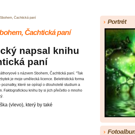
- Sbohem, Čachtická paní
Portrét
Sbohem, Čachtická paní
ický napsal knihu
tická paní
 Báthoryové s názvem Sbohem, Čachtická paní. "Tak
zbytek je moje umělecká licence. Beletristická forma
 poznatky, které se opírají o dlouholeté studium a
ům. Faktografickou knihu by si jich přečetlo o mnoho
ký.
Fotoalbu