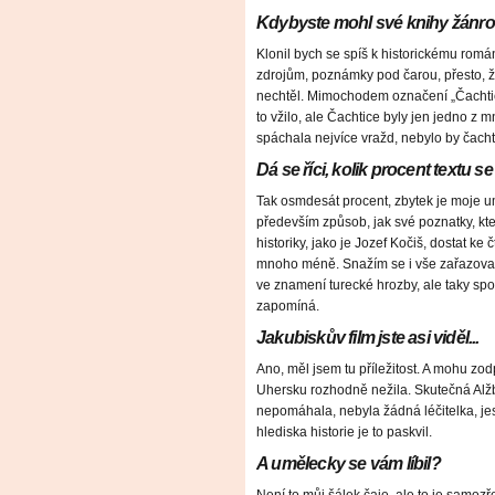
Kdybyste mohl své knihy žánrově 
Klonil bych se spíš k historickému romá
zdrojům, poznámky pod čarou, přesto, ž
nechtěl. Mimochodem označení „Čachtic
to vžilo, ale Čachtice byly jen jedno z m
spáchala nejvíce vražd, nebylo by čacht
Dá se říci, kolik procent textu 
Tak osmdesát procent, zbytek je moje um
především způsob, jak své poznatky, kte
historiky, jako je Jozef Kočiš, dostat ke
mnoho méně. Snažím se i vše zařazovat 
ve znamení turecké hrozby, ale taky spor
zapomíná.
Jakubiskův film jste asi viděl...
Ano, měl jsem tu příležitost. A mohu zod
Uhersku rozhodně nežila. Skutečná Al
nepomáhala, nebyla žádná léčitelka, jest
hlediska historie je to paskvil.
A umělecky se vám líbil?