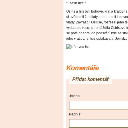
"Esetin uzel".
Osiris a Isis byli bohové, král a královna
si uvědomil že nikdy nebude mít takovou
vlády. Zavraždil Osirise, rozřezal jeho těl
vydala po řece, shromáždila Osirisovo tě
se poté odebral do podsvětí, kde se sta
jeho vraždy, jej Isis oplakávala. Její slzy
Komentáře
Přidat komentář
Jméno:
Nadpis: