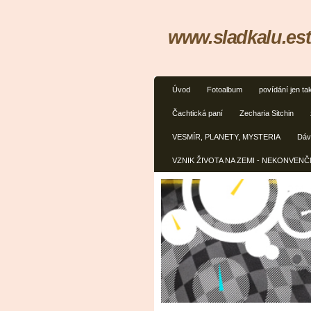
www.sladkalu.est
Úvod
Fotoalbum
povídání jen ta
Čachtická paní
Zecharia Sitchin
VESMÍR, PLANETY, MYSTERIA
Dávn
VZNIK ŽIVOTA NA ZEMI - NEKONVEN