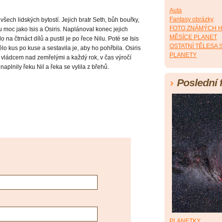
Auta
Fantasy obrázky
 všech lidských bytostí. Jejich bratr Seth, bůh bouřky,
FOTO ZNÁMÝCH 
 moc jako Isis a Osiris. Naplánoval konec jejich
MĚSÍCE PLANET
o na čtrnáct dílů a pustil je po řece Nilu. Poté se Isis
OSTATNÍ TĚLESA
lo kus po kuse a sestavila je, aby ho pohřbila. Osiris
PLANETY
l vládcem nad zemřelými a každý rok, v čas výročí
 naplnily řeku Nil a řeka se vylila z břehů.
Poslední 
PLANETKY