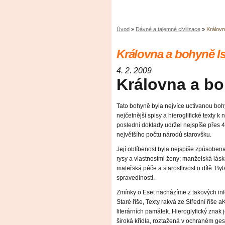
Úvod
»
Dávné a tajemné civilizace
»
Královn
Královna a bohyně Is
4. 2. 2009
Královna a bo
Tato bohyně byla nejvíce uctívanou boh
nejčetnější spisy a hieroglifické texty k 
poslední doklady udržel nejspíše přes 4 a
největšího počtu národů starovšku.
Její oblíbenost byla nejspíše způsoben
rysy a vlastnostmi ženy: manželská láska
mateřská péče a starostlivost o dítě. B
spravedlnosti.
Zmínky o Eset nacházíme z takových inf
Staré říše, Texty rakvá ze Střední říše 
literárních památek. Hieroglyfický znak 
široká křídla, roztažená v ochraném ges