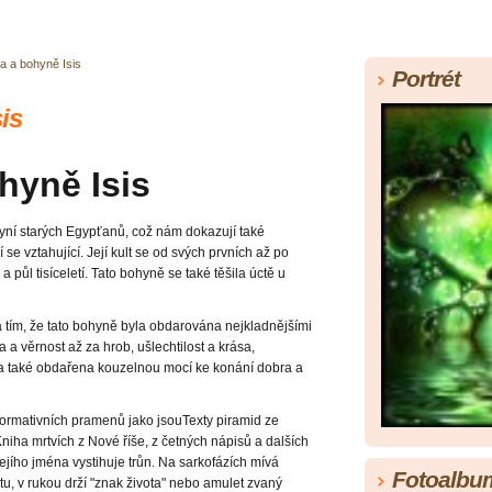
a a bohyně Isis
Portrét
is
hyně Isis
yní starých Egypťanů, což nám dokazují také
ní se vztahující. Její kult se od svých prvních až po
 půl tisíceletí. Tato bohyně se také těšila úctě u
a tím, že tato bohyně byla obdarována nejkladnějšími
 a věrnost až za hrob, ušlechtilost a krása,
yla také obdařena kouzelnou mocí ke konání dobra a
ormativních pramenů jako jsouTexty piramid ze
aKniha mrtvích z Nové říše, z četných nápisů a dalších
jejího jména vystihuje trůn. Na sarkofázích mívá
Fotoalbu
tu, v rukou drží "znak života" nebo amulet zvaný