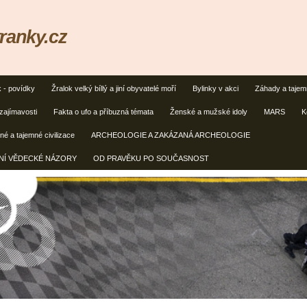
ranky.cz
k - povídky
Žralok velký bíllý a jiní obyvatelé moří
Bylinky v akci
Záhady a taje
zajímavosti
Fakta o ufo a příbuzná témata
Ženské a mužské idoly
MARS
K
é a tajemné civilizace
ARCHEOLOGIE A ZAKÁZANÁ ARCHEOLOGIE
ČNÍ VĚDECKÉ NÁZORY
OD PRAVĚKU PO SOUČASNOST