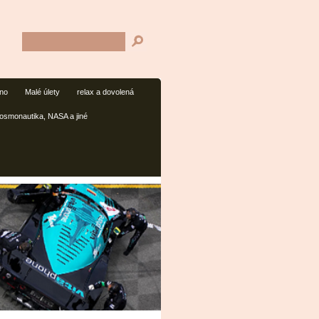
mno
Malé úlety
relax a dovolená
osmonautika, NASA a jiné