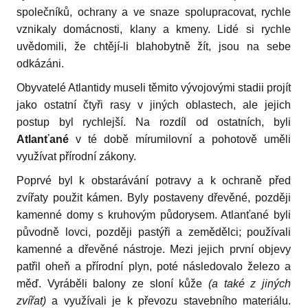
společ­níků, ochrany a ve snaze spolupracovat, rych­le
vznikaly domácnosti, klany a kmeny. Lidé si rychle
uvědomili, že chtějí-li blahobytně žít, jsou na sebe
odkázáni.
Obyvatelé Atlantidy museli těmito vývojovými stadii projít
jako ostatní čtyři rasy v jiných oblastech, ale jejich
postup byl rychlejší. Na rozdíl od ostatních, byli
Atlanťané
v té době míru­milovní a pohotově uměli
využí­vat přírodní zákony.
Poprvé byl k obstarávání potravy a k ochraně před
zvířaty použit kámen. Byly postaveny dřevěné, později
kamenné domy s kru­hovým půdorysem. Atlanťané byli
původně lov­ci, později pastýři a zemědělci; používali
kamenné a dřevěné nástroje. Mezi jejich první objevy
patřil oheň a přírodní plyn, poté násle­dovalo železo a
měď. Vyráběli balony ze sloní kůže
(a také z jiných
zvířat)
a využívali je k převo­zu stavebního materiálu.