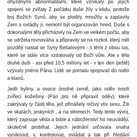
ohyz­dnými abnormalitami, které vznikaly po jejich
spojení se zvířaty Z počátku duše žily v klidu, protože
boj Božích Synů, aby se plodily, množily a zaplavily
Zem a ovládly ji, nemohl být orga­nizován hned. Duše s
dokonalými těly přicházely na Zem ve velkém počtu, aby
se udržela rovnováha a připravily se na rozkol, který měl
později nastat se Syny Belialovými - s těmi z obou ras,
které se stá­le více vzdalovaly od Boží vůle. Ale v této
druhé duši - asi před 10,5 miliony let - v ten den (ještě)
vzývaly jméno Pána. Lidé se pomalu spojovali do rodin
a klanů.
Jedli byliny, a ovoce úrodné země, jako oděv nosili
zvířecí kožešiny (Pán pro ně připravil oděv), které
zakrývaly ty části těla, jež přinášely ničivý vliv sexu. Žili
ve skalách, jeskyních , a na stromech. Tedy tento vývoj,
který zapisuje věda a bible a náboženství ho neuvádějí,
skutečně probí­hal. Jejich jednání určovala snaha
vyniknout, v, kontrolovat, ovládat a tak při hledání