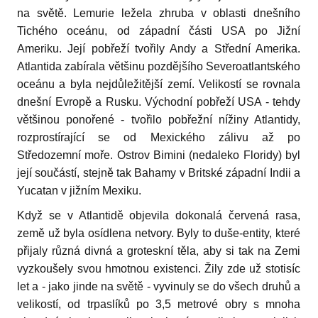
na světě. Lemurie ležela zhruba v oblasti dnešního
Tichého oceánu, od západ­ní části USA po Jižní
Ameriku. Její pobřeží tvořily Andy a Střední Amerika.
Atlantida zabírala většinu pozdějšího Severoatlantského
oceánu a byla nejdůležitější zemí. Velikostí se rovnala
dnešní Evropě a Ru­sku. Východní pobřeží USA - tehdy
většinou ponořené - tvořilo po­břežní nížiny Atlantidy,
rozprostírající se od Mexického zálivu až po
Středozemní moře. Ostrov Bimini (nedaleko Floridy) byl
její součás­tí, stejně tak Bahamy v Britské západní Indii a
Yucatan v jižním Me­xiku.
Když se v Atlantidě objevila dokonalá červená rasa,
země už byla osídlena netvory. Byly to duše-entity, které
přijaly různá divná a gro­teskní těla, aby si tak na Zemi
vyzkoušely svou hmotnou existenci. Žily zde už stotisíc
let a - jako jinde na světě - vyvinuly se do všech druhů a
velikostí, od trpaslíků po 3,5 metrové obry s mnoha