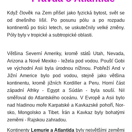
Když člověk na Zem přišel jako fyzická bytost, svět se
od dnešní­ho lišil. Po posunu pólu a po rozpadu
kontinentů po tisíci letech, se uskutečnily velké změny.
Póly byly v tropické a subtropické oblasti.
Většina Severní Ameri­ky, kromě států Utah, Nevada,
Arizona a Nové Mexiko - ležela pod vodou. Poušť Gobi
ve východní Asii byla úrodnou nížinou. Pobřeží And v
Jižní Americe bylo pod vodou, stejně jako většina
kontinen­tu, kromě jižních Kordiller a Peru. Horní část
západní Afriky - Egypt a Súdán - byla souší. Nil
směřoval do Atlantského oceánu. V Evropě a Asii bylo
nad hladinou moře Karpatské a Kavkazské pohoří, Nor­
sko, Mongolsko a Tibet. Írán a Kavkaz byly bohatými
zeměmi - Raj­skou zahradou.
Kontinenty
Lemurie a Atlantida
byly největšími zeměmi