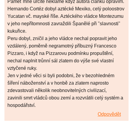
Paměť mne určitě neklame když autora článku opravím.
Hernando Cortéz dobyl aztécké Mexiko, celý poloostrov
Yucatan vč. mayské říše. Aztéckého vládce Montezumu
v jeho nepřítomnosti zavraždili Španělé při "slavnosti"
kukuřice.
Peru dobyl, zničil a jeho vládce nechal popravit jeho
vzdálený, poměrně negramotný příbuzný Francesco
Pizzaro, i když na Pizzarovu podmínku propuštění,
nechal naplnit trůnní sál zlatem do výše své vlastní
vztyčené ruky.
Jen v jedné věci si byli podobni, že v bezohledném
šíření náboženství a v honbě za zlatem naprosto
zdevastovali několik neobnovitelných civilizací,
zavinili smrt vládců obou zemí a rozvrátili celý systém a
hospodářství.
Odpovědět