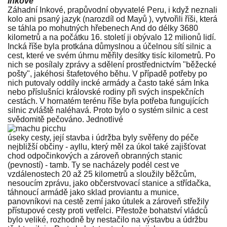
Inkové
Záhadní Inkové, prapůvodní obyvatelé Peru, i když neznali
kolo ani psaný jazyk (narozdíl od Mayů ), vytvořili říši, která
se táhla po mohutných hřebenech And do délky 3680
kilometrů a na počátku 16. století ji obývalo 12 milionů lidí.
Incká říše byla protkána důmyslnou a účelnou sítí silnic a
cest, které ve svém úhrnu měřily desítky tisíc kilometrů. Po
nich se posílaly zprávy a sdělení prostřednictvím "běžecké
pošty", jakéhosi štafetového běhu. V případě potřeby po
nich putovaly oddíly incké armády a často také sám Inka
nebo příslušníci královské rodiny při svých inspekčních
cestách. V hornatém terénu říše byla potřeba fungujících
silnic zvláště naléhavá. Proto bylo o systém silnic a cest
svědomitě pečováno. Jednotlivé
úseky cesty, její stavba i údržba byly svěřeny do péče
nejbližší občiny - ayllu, který měl za úkol také zajišťovat
chod odpočinkových a zároveň obranných stanic
(pevností) - tamb. Ty se nacházely podél cest ve
vzdálenostech 20 až 25 kilometrů a sloužily běžcům,
nesoucím zprávu, jako občerstvovací stanice a střídačka,
táhnoucí armádě jako sklad proviantu a munice,
panovníkovi na cestě zemí jako útulek a zároveň střežily
přístupové cesty proti vetřelci. Přestože bohatství vládců
bylo veliké, rozhodně by nestačilo na výstavbu a údržbu