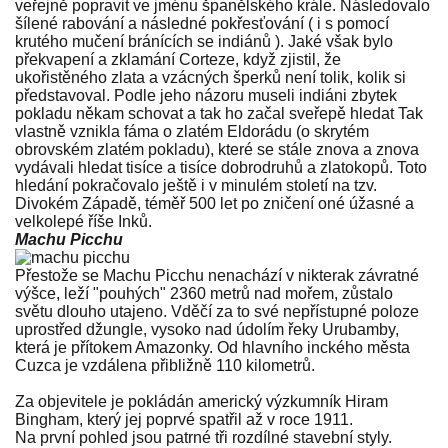
veřejně popravit ve jménu španělského krále. Následovalo
šílené rabování a následné pokřesťování ( i s pomocí
krutého mučení bránících se indiánů ). Jaké však bylo
překvapení a zklamání Corteze, když zjistil, že
ukořistěného zlata a vzácných šperků není tolik, kolik si
představoval. Podle jeho názoru museli indiáni zbytek
pokladu někam schovat a tak ho začal sveřepě hledat Tak
vlastně vznikla fáma o zlatém Eldorádu (o skrytém
obrovském zlatém pokladu), které se stále znova a znova
vydávali hledat tisíce a tisíce dobrodruhů a zlatokopů. Toto
hledání pokračovalo ještě i v minulém století na tzv.
Divokém Západě, téměř 500 let po zničení oné úžasné a
velkolepé říše Inků.
Machu Picchu
Přestože se Machu Picchu nenachází v nikterak závratné
výšce, leží "pouhých" 2360 metrů nad mořem, zůstalo
světu dlouho utajeno. Vděčí za to své nepřístupné poloze
uprostřed džungle, vysoko nad údolím řeky Urubamby,
která je přítokem Amazonky. Od hlavního inckého města
Cuzca je vzdálena přibližně 110 kilometrů.
Za objevitele je pokládán americký výzkumník Hiram
Bingham, který jej poprvé spatřil až v roce 1911.
Na první pohled jsou patrné tři rozdílné stavební styly.