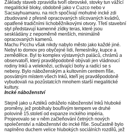
Základy staveb zpravidla tvoří obrovské, stovky tun vážící
megalitické bloky, obdobně jako v Cuzco nebo v
Sacsayhuamanu. na nich spočívají mohutné incké zdi
zbudované z přesně opracovaných slícovaných kvádrů,
opatřené tradičními lichoběžníkovými otvory. Třetí stavební
styl představují kamenné zídky teras, které jsou
seskládány z nepoměrně menších, minimálně
opracovaných kamenů.
Machu Picchu však nikdy nabylo město jako každé jiné.
Nebyl to domov pro obyčejné lidi, řemeslníky, kupce a
zemědělce. Byl to komplex výstavných paláců, chrámů a
observatoří, který pravděpodobně obývali jen vládnoucí
rodiny Inků a veleknězi, uctívající bohy a radící se s
nebesy. Bylo náboženským a kultovním centrem říše,
posvátným místem všech Inků, kteří jej pravděpodobně
vybudovali na pozůstatcích mnohem starší megalitické
kultury.
Incké náboženství
Stejně jako u Aztéků odráželo náboženství Inků hluboké
proměny, jež probíhaly bouřlivým tempem ve druhé
polovině 15.století od expanze inckého impéria.
Projevovalo se v něm začleňování četných nových
společenství a náboženství do incké říše. Součastně bylo
naplněno duchem velice hlubokých sociálních rozdílů, jež