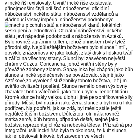
v incké říši existovaly. Uvnitř incké říše existovala
přinejmenším čtyři odlišná náboženství: oficiální
náboženství inckého státu, náboženství vzdělanců a
vládnoucí vrstvy impéria, náboženství podrobenýc
h států a náboženství klanů, lokálních
seskupení a jednotlivců. Oficiální náboženství inckého
státu jeví nápadné podobnosti s náboženstvím Aztéků.
Bylo rovněž agrárním kultem, jehož ohniskem byly tytéž
přírodní síly. Nejdůležitějším božstvem bylo slunce "inti",
obvykle znázorňované jako kulatý, zlatý disk s lidskou tváří
a zářící na všechny strany. Slunci byl zasvěcen největší
chrám v Cuzcu, Coricancha, jehož vnitřní stěny byly
převážně zdobeny zlatem. Sapay inka byl chápán jako bůh
slunce a incké společenství se považovalo, stejně jako
Aztékové,za vyvolené služebníky tohoto božstva, jež jim
svěřilo civilizační poslání. Slunce nemělo onen výslovný
charakter boha válečníků, jako tomu bylo v Tenochtitlánu.
Kromě slunce hrály velkou úlohu i jiné personifikované síly
přírody. Měsíc byl nazírán jako žena slunce a byl mu u Inků
podřízen. Na pobřeží, jak se zdá, byl měsíc stále ještě
nejdůležitějším božstvem. Důležitou roli hrála rovněž
matka země, bůh hromu, případně deště, stejně jako
božstva reprezentující různá nebeská tělesa. Přízračná pro
integrační úsilí incké říše byla ta okolnost, že kult slunce,
jak jej pěstovali Inkové, byl zaveden ve všech