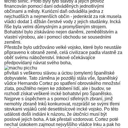
těchto silnic. Proto byly tyto stavby a jejich provoz
financován pomocí daní odváděných jednotlivými
občinami a městy. Kuriózní daň odváděla jedna z
nejchudších a nejmenších občin - jedenkrát za rok musela
vládci dodat 1 džbán čerstvé vody z jejich studánky. Incká
říše byla velmi důmyslným a promyšleným strojem.
Bohatství bylo získáváno nejen daněmi, zemědělstvím a
vlastní výrobou, ale i pomocí obchodu se sousedními
zeměmi.
Přestože bylo udržováno velké vojsko, které bylo neustále
připraveno k obraně země, celá civilizace padla vlastně za
oběť svému náboženství. Inkové očekávajíce
předpovídaný návrat svého boha,
přivítali s veškerou slávou a úctou (omylem) španělské
dobyvatele. Tato záměna je později stála vše, španělský
vůdce Hernando Cortez po spatření obrovského množství
zlata, použitého nejen ke zdobení lidí, ale i budov, se
rozhodl získat veškeré incké bohatství pro Španělsko.
Nejprve s úspěchem a s pomocí střelných zbraní, jimž
nemohly zbraně Inků konkurovat, rozprášil se svými třemi
stovkami vojáků celé desetitisícové incké vojsko. Po této
události došli indiáni k názoru, že útočníci musí být
poslové jejich boha. A tak přestali vzdorovat. Cortez poté
nechal úskokem zajmout nejvyššího vládce Inku a pak ho