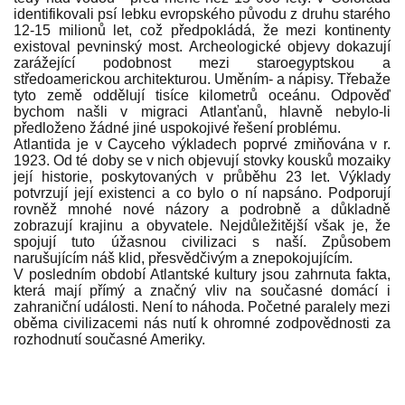
identifikovali psí lebku evropského původu z druhu starého
12-15 milionů let, což předpokládá, že mezi kontinenty
existoval pevninský most. Archeologické objevy dokazují
zarážející podobnost mezi staroegyptskou a
středoamerickou architekturou. Uměním- a nápisy. Tře­baže
tyto země oddělují tisíce kilometrů oceánu. Odpověď
bychom našli v migraci Atlanťanů, hlavně nebylo-li
předloženo žádné jiné uspokojivé řešení problému.
Atlantida je v Cayceho výkladech poprvé zmiňována v r.
1923. Od té doby se v nich objevují stovky kousků mozaiky
její historie, posky­tovaných v průběhu 23 let. Výklady
potvrzují její existenci a co by­lo o ní napsáno. Podporují
rovněž mnohé nové názory a podrobně a důkladně
zobrazují krajinu a obyvatele. Nejdůležitější však je, že
spojují tuto úžasnou civilizaci s naší. Způsobem
narušujícím náš klid, přesvědčivým a znepokojujícím.
V posledním období Atlantské kultury jsou zahrnuta fakta,
která mají přímý a značný vliv na současné domácí i
zahraniční události. Není to náhoda. Početné paralely mezi
oběma civilizacemi nás nutí k ohromné zodpovědnosti za
rozhodnutí současné Ameriky.