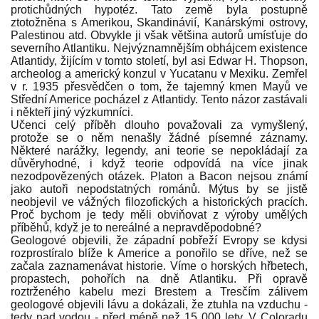
protichůdných hypotéz. Tato země byla postupně
ztotožněna s Amerikou, Skandinávií, Kanárskými ostrovy,
Palestinou atd. Obvykle ji však většina autorů umísťuje do
severního Atlantiku. Nejvýznamnějším obhájcem existence
Atlantidy, žijícím v tomto století, byl asi Edwar H. Thopson,
archeolog a americký konzul v Yucatanu v Mexiku. Zemřel
v r. 1935 přesvědčen o tom, že tajemný kmen Mayů ve
Střední Americe pocházel z Atlantidy. Tento názor zastávali
i někteří jiný výzkumníci.
Učenci celý příběh dlouho považovali za vymyšlený,
protože se o něm nenašly žádné písemné záznamy.
Některé narážky, legendy, ani teorie se nepokládají za
důvěryhodné, i když teorie odpovídá na více jinak
nezodpovězených otázek. Platon a Bacon nejsou známí
ja­ko autoři nepodstatných románů. Mýtus by se jistě
neobjevil ve váž­ných filozofických a historických pracích.
Proč bychom je tedy mě­li obviňovat z výroby umělých
příběhů, když je to nereálné a nepravděpodobné?
Geologové objevili, že západní pobřeží Evropy se kdysi
rozprostíra­lo blíže k Americe a ponořilo se dříve, než se
začala zaznamenávat historie. Víme o horských hřbetech,
propastech, pohořích na dně At­lantiku. Při opravě
roztrženého kabelu mezi Brestem a Tresčím záli­vem
geologové objevili lávu a dokázali, že ztuhla na vzduchu -
tedy nad vodou - před méně než 15 000 lety. V Coloradu