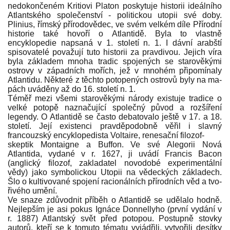
nedokončeném Kritiovi Platon posky­tuje historii ideálního
Atlantského společenství - politickou utopii své doby.
Plinius, římský přírodovědec, ve svém velkém díle Přírodní
histo­rie také hovoří o Atlantidě. Byla to vlastně
encyklopedie napsaná v 1. století n. 1. I dávní arabští
spisovatelé považují tuto historii za pravdivou. Jejich víra
byla základem mnoha tradic spojených se starověkými
ostrovy v západních mořích, jež v mnohém připomí­naly
Atlantidu. Některé z těchto potopených ostrovů byly na ma­
pách uváděny až do 16. století n. 1.
Téměř mezi všemi starověkými národy existuje tradice o
velké po­topě naznačující společný původ a rozšíření
legendy. O Atlantidě se často debatovalo ještě v 17. a 18.
století. Její existenci pravděpodobně věřil i slavný
francouzský encyklopedista Voltaire, renesační filozof-
skeptik Montaigne a Buffon. Ve své Alegorii Nová
Atlantida, vydané v r. 1627, ji uvádí Francis Bacon
(anglický filozof, zakladatel novodo­bé experimentální
vědy) jako symbolickou Utopii na vědeckých zák­ladech.
Šlo o kultivované spojení racionálních přírodních věd a tvo­
řivého umění.
Ve snaze zdůvodnit příběh o Atlantidě se udělalo hodně.
Nejlep­ším je asi pokus Ignáce Donnellyho (první vydání v
r. 1887) Atlant­ský svět před potopou. Postupně stovky
autorů, kteří se k tomuto té­matu vyjádřili, vytvořili desítky