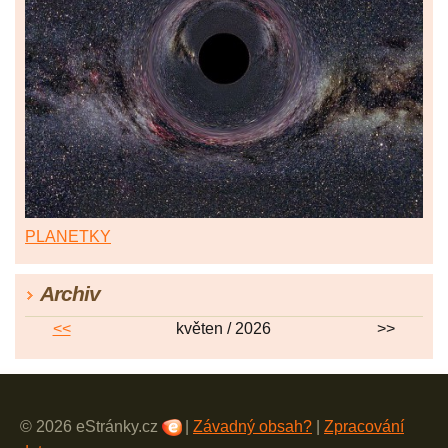
PLANETKY
Archiv
<<
květen / 2026
>>
© 2026 eStránky.cz
|
Závadný obsah?
|
Zpracování