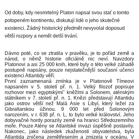
Od doby, kdy nesmrtelný Platon napsal svou stať o tomto
potope­ném kontinentu, diskutují lidé o jeho skutečné
existenci. Žádný his­torický předmět nevyvolal doposud
větší rozpory a neměl delší trvá­ní.
Dávno poté, co se ztratila v pravěku, je to pořád země a
národ, o němž historie oficiálně nic neví. Navzdory
Platonovi a asi 25 000 knih, které byly o této velké záhadě
postupně napsány, pouze nejsta­tečnější současní učenci
existenci Atlantidy věří.
První zaznamenaná zmínka je v Platonově Tímeovi
napsaném v 5. století př. n. 1. Velký filozof popisuje
rozhovor mezi egyptskými" kněžími a Solonem, aténským
státníkem v 7. století př. n. 1. Knězi představují Atlantidu
jako ostrov větší než Malá Asie s Libyí, který ležel za
Gibraltarskou úžinou. 9 000 let před Solonovým
narozením, v r. 638 př. n. L, to bylo velké království. Jeho
dobyvačné hordy porazily země na hranici Středozemního
moře. Pouze Atény se Atlantské invazi úspěšně postavily.
Nakonec, jako následek zkaženosti obyvatelstva, byla
Atlantida zničena zemětře­sením a zmizela v oceánu. V