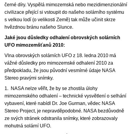
černé díry. Vyspělá mimozemská nebo mezidimenzionální
civilizace přející si vstoupit do našeho solárního systému
s velkou lodí (o velikosti Země) tak může učinit skrze
hvězdnou bránu našeho Slunce.
Jaké jsou důsledky odhalení obrovských solárních
UFO mimozemšťanů 2010:
Vlna obrovských solárních UFO z 18. ledna 2010 má
vážné důsledky pro mimozemské odhalení 2010 za
předpokladu, že jsou původní vesmírné údaje NASA
Stereo pravými snímky.
1. NASA nelze věřit, že by se zhostila úlohy
mimozemského odhalení – technické vysvětlení o selhání
vybavení, které nabídl Dr. Joe Gurman, vědec NASA
Stereo Project, je nepravděpodobné. NASA bezdůvodně
ze svých stránek odstranila snímky, které zobrazovaly
mohutná solární UFO.