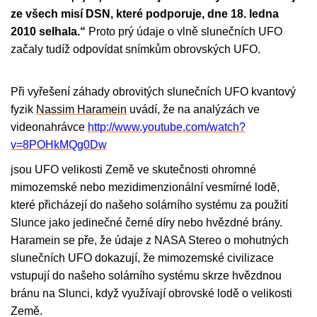
ze všech misí DSN, které
podporuje, dne 18. ledna
2010 selhala.“
Proto prý údaje o vlně slunečních UFO
začaly tudíž odpovídat snímkům obrovských UFO.
Při vyřešení záhady obrovitých slunečních UFO kvantový
fyzik
Nassim Haramein
uvádí, že na analýzách ve
videonahrávce
http://www.youtube.com/watch?
v=8POHkMQg0Dw
jsou UFO velikosti Země ve skutečnosti ohromné
mimozemské nebo mezidimenzionální vesmírné lodě,
které přicházejí do našeho solárního systému za použití
Slunce jako jedinečné černé díry nebo hvězdné brány.
Haramein se pře, že údaje z NASA Stereo o mohutných
slunečních UFO dokazují, že mimozemské civilizace
vstupují do našeho solárního systému skrze hvězdnou
bránu na Slunci, když využívají obrovské lodě o velikosti
Země.