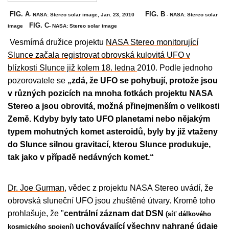
FIG. A
FIG. B
- NASA: Stereo solar image, Jan. 23, 2010
- NASA: Stereo solar
FIG. C
image
- NASA: Stereo solar image
Vesmírná družice projektu
NASA Stereo monitorující
Slunce začala registrovat obrovská kulovitá UFO v
blízkosti Slunce již kolem 18. ledna
2010. Podle jednoho
pozorovatele se
„zdá, že UFO se pohybují, protože jsou
v různých pozicích na mnoha fotkách projektu NASA
Stereo a jsou obrovitá, možná přinejmenším o velikosti
Země. Kdyby byly tato UFO planetami nebo nějakým
typem mohutných komet asteroidů, byly by již vtaženy
do Slunce silnou gravitací, kterou Slunce produkuje,
tak jako v případě nedávných komet.“
Dr. Joe Gurman,
vědec z projektu NASA Stereo uvádí, že
obrovská sluneční UFO jsou zhuštěné útvary. Kromě toho
prohlašuje, že "
centrální záznam dat DSN
(síť
dálkového
uchovávající všechny nahrané údaje
kosmického spojení)