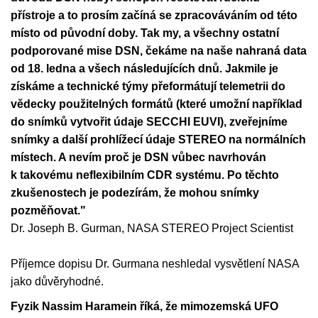
přístroje a to prosím začíná se zpracováváním od této
místo od původní doby. Tak my, a všechny ostatní
podporované mise DSN, čekáme na naše nahraná data
od 18. ledna a všech následujících dnů. Jakmile je
získáme a technické týmy přeformátují telemetrii do
vědecky použitelných formátů (které umožní například
do snímků vytvořit údaje SECCHI EUVI), zveřejníme
snímky a další prohlížecí údaje STEREO na normálních
místech. A nevím proč je DSN vůbec navrhován
k takovému neflexibilním CDR systému. Po těchto
zkušenostech je podezírám, že mohou snímky
pozměňovat."
Dr. Joseph B. Gurman, NASA STEREO Project Scientist
Příjemce dopisu Dr. Gurmana neshledal vysvětlení NASA
jako důvěryhodné.
Fyzik Nassim Haramein říká, že mimozemská UFO