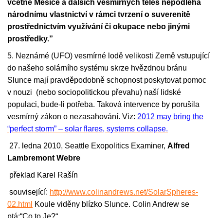
včetně Měsíce a dalších vesmírných těles nepodléhá
národnímu vlastnictví v rámci tvrzení o suverenitě
prostřednictvím využívání či okupace nebo jinými
prostředky.”
5. Neznámé (UFO) vesmírné lodě velikosti Země vstupující
do našeho solárního systému skrze hvězdnou bránu
Slunce mají pravděpodobně schopnost poskytovat pomoc
v nouzi (nebo sociopolitickou převahu) naší lidské
populaci, bude-li potřeba. Taková intervence by porušila
vesmírný zákon o nezasahování. Viz:
2012 may bring the
“perfect storm” – solar flares, systems collapse.
27. ledna 2010, Seattle Exopolitics Examiner,
Alfred
Lambremont Webre
překlad Karel Rašín
související:
http://www.colinandrews.net/SolarSpheres-
02.htm
l
Koule viděny blízko Slunce. Colin Andrew se
ptá:“Co to Je?“