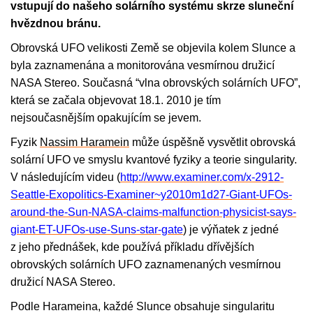
vstupují do našeho solárního systému skrze sluneční
hvězdnou bránu.
Obrovská UFO velikosti Země se objevila kolem Slunce a
byla zaznamenána a monitorována vesmírnou družicí
NASA Stereo. Současná “vlna obrovských solárních UFO”,
která se začala objevovat 18.1. 2010 je tím
nejsoučasnějším opakujícím se jevem.
Fyzik
Nassim Haramein
může úspěšně vysvětlit obrovská
solární UFO ve smyslu kvantové fyziky a teorie singularity.
V následujícím videu (
http://www.examiner.com/x-2912-
Seattle-Exopolitics-Examiner~y2010m1d27-Giant-UFOs-
around-the-Sun-NASA-claims-malfunction-physicist-says-
giant-ET-UFOs-use-Suns-star-gate
) je výňatek z jedné
z jeho přednášek, kde používá příkladu dřívějších
obrovských solárních UFO zaznamenaných vesmírnou
družicí NASA Stereo.
Podle Harameina, každé Slunce obsahuje singularitu