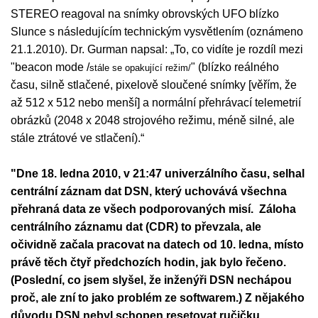
STEREO reagoval na snímky obrovských UFO blízko
Slunce s následujícím technickým vysvětlením (oznámeno
21.1.2010). Dr. Gurman napsal: „To, co vidíte je rozdíl mezi
"beacon mode /
" (blízko reálného
stále se opakující režim/
času, silně stlačené, pixelově sloučené snímky [věřím, že
až 512 x 512 nebo menší] a normální přehrávací telemetrií
obrázků (2048 x 2048 strojového režimu, méně silné, ale
stále ztrátové ve stlačení).“
"Dne 18. ledna 2010, v 21:47 univerzálního času, selhal
centrální záznam dat DSN, který uchovává všechna
přehraná data ze všech podporovaných misí. Záloha
centrálního záznamu dat (CDR) to převzala, ale
očividně začala pracovat na datech od 10. ledna, místo
právě těch čtyř předchozích hodin, jak bylo řečeno.
(Poslední, co jsem slyšel, že inženýři DSN nechápou
proč, ale zní to jako problém ze softwarem.) Z nějakého
důvodu DSN nebyl schopen resetovat ručičku