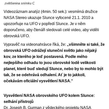
zvětšenina snímku C
Videozáznam analýz (4min. 50 sek.): vesmírná družice
NASA Stereo ukazuje Slunce vyfocené 21.1. 2010 a
upozorňuje na UFO v popředí Slunce. Je v něm
doporučeno, aby čtenáři sledovali celé video, aby viděli
obrovská UFO.
Vypravěč na videonahrávce říká, že:
„všimněte si také, že
obrovská UFO odrážejí sluneční světlo jako nějaký
kov, ze kterého je loď postavená. Podle mého
nejlepšího odhadu to jsou obrovské lodě velikosti
planet, které buď sledují Slunce, nebo by to mohlo být
tak, že se odehrává odhalení. Ať je to jakkoli,
očekávám oficiální vysvětlení NASA.“
Vysvětlení
NASA obrovského UFO kolem Slunce:
selhání přístrojů
Dr. Joseph B. Gurman z vědeckého projektu NASA