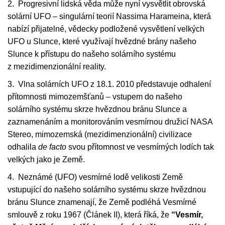
2. Progresivní lidská věda může nyní vysvětlit obrovská
solární UFO – singulární teorií Nassima Harameina, která
nabízí přijatelné, vědecky podložené vysvětlení velkých
UFO u Slunce, které využívají hvězdné brány našeho
Slunce k přístupu do našeho solárního systému
z mezidimenzionální reality.
3. Vlna solárních UFO z 18.1. 2010 představuje odhalení
přítomnosti mimozemšťanů – vstupem do našeho
solárního systému skrze hvězdnou bránu Slunce a
zaznamenáním a monitorováním vesmírnou družicí NASA
Stereo, mimozemská (mezidimenzionální) civilizace
odhalila
de facto
svou přítomnost ve vesmírných lodích tak
velkých jako je Země.
4. Neznámé (UFO) vesmírné lodě velikosti Země
vstupující do našeho solárního systému skrze hvězdnou
bránu Slunce znamenají, že Země podléhá Vesmírné
smlouvě z roku 1967 (Článek II), která říká, že
“Vesmír,