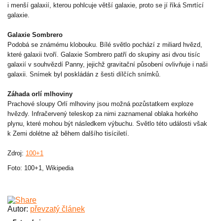
i menší galaxií, kterou pohlcuje větší galaxie, proto se jí říká Smrtící
galaxie.
Galaxie Sombrero
Podobá se známému klobouku. Bílé světlo pochází z miliard hvězd,
které galaxii tvoří. Galaxie Sombrero patří do skupiny asi dvou tisíc
galaxií v souhvězdí Panny, jejichž gravitační působení ovlivňuje i naši
galaxii. Snímek byl poskládán z šesti dílčích snímků.
Záhada orlí mlhoviny
Prachové sloupy Orlí mlhoviny jsou možná pozůstatkem exploze
hvězdy. Infračervený teleskop za nimi zaznamenal oblaka horkého
plynu, které mohou být následkem výbuchu. Světlo této události však
k Zemi dolétne až během dalšího tisíciletí.
Zdroj:
100+1
Foto: 100+1, Wikipedia
Autor:
převzatý článek