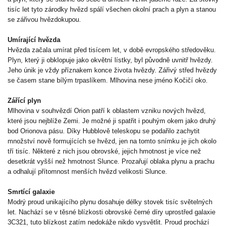
tisíc let tyto zárodky hvězd spálí všechen okolní prach a plyn a stanou
se zářivou hvězdokupou.
Umírající hvězda
Hvězda začala umírat před tisícem let, v době evropského středověku.
Plyn, který ji obklopuje jako okvětní lístky, byl původně uvnitř hvězdy.
Jeho únik je vždy příznakem konce života hvězdy. Zářivý střed hvězdy
se časem stane bílým trpaslíkem. Mlhovina nese jméno Kočičí oko.
Zářící plyn
Mlhovina v souhvězdí Orion patří k oblastem vzniku nových hvězd,
které jsou nejblíže Zemi. Je možné ji spatřit i pouhým okem jako druhý
bod Orionova pásu. Díky Hubblově teleskopu se podařilo zachytit
množství nově formujících se hvězd, jen na tomto snímku je jich okolo
tří tisíc. Některé z nich jsou obrovské, jejich hmotnost je více než
desetkrát vyšší než hmotnost Slunce. Prozařují oblaka plynu a prachu
a odhalují přítomnost menších hvězd velikosti Slunce.
Smrtící galaxie
Modrý proud unikajícího plynu dosahuje délky stovek tisíc světelných
let. Nachází se v těsné blízkosti obrovské černé díry uprostřed galaxie
3C321, tuto blízkost zatím nedokáže nikdo vysvětlit. Proud prochází