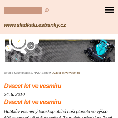
www.sladkalu.estranky.cz
Úvod
»
Kosmonautika, NASA a jiné
»
Dvacet let ve vesmíru
Dvacet let ve vesmíru
24. 8. 2010
Dvacet let ve vesmíru
Hubblův vesmírný teleskop obíhá naši planetu ve výšce