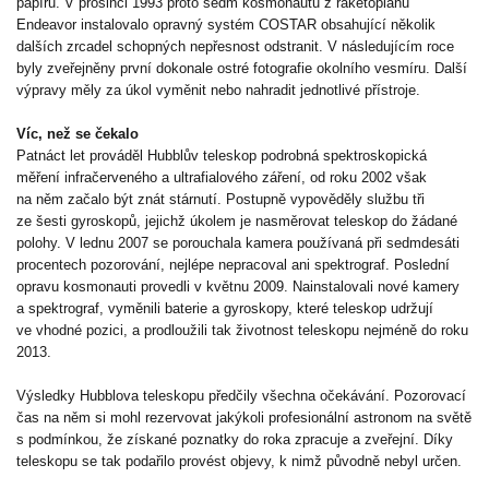
papíru. V prosinci 1993 proto sedm kosmonautů z raketoplánu
Endeavor instalovalo opravný systém COSTAR obsahující několik
dalších zrcadel schopných nepřesnost odstranit. V následujícím roce
byly zveřejněny první dokonale ostré fotografie okolního vesmíru. Další
výpravy měly za úkol vyměnit nebo nahradit jednotlivé přístroje.
Víc, než se čekalo
Patnáct let prováděl Hubblův teleskop podrobná spektroskopická
měření infračerveného a ultrafialového záření, od roku 2002 však
na něm začalo být znát stárnutí. Postupně vypověděly službu tři
ze šesti gyroskopů, jejichž úkolem je nasměrovat teleskop do žádané
polohy. V lednu 2007 se porouchala kamera používaná při sedmdesáti
procentech pozorování, nejlépe nepracoval ani spektrograf. Poslední
opravu kosmonauti provedli v květnu 2009. Nainstalovali nové kamery
a spektrograf, vyměnili baterie a gyroskopy, které teleskop udržují
ve vhodné pozici, a prodloužili tak životnost teleskopu nejméně do roku
2013.
Výsledky Hubblova teleskopu předčily všechna očekávání. Pozorovací
čas na něm si mohl rezervovat jakýkoli profesionální astronom na světě
s podmínkou, že získané poznatky do roka zpracuje a zveřejní. Díky
teleskopu se tak podařilo provést objevy, k nimž původně nebyl určen.