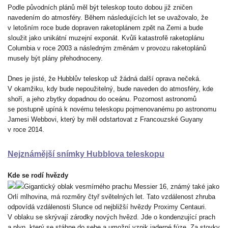
Podle původních plánů měl být teleskop touto dobou již zničen
navedením do atmosféry. Během následujících let se uvažovalo, že
v letošním roce bude dopraven raketoplánem zpět na Zemi a bude
sloužit jako unikátní muzejní exponát. Kvůli katastrofě raketoplánu
Columbia v roce 2003 a následným změnám v provozu raketoplánů
musely být plány přehodnoceny.
Dnes je jisté, že Hubblův teleskop už žádná další oprava nečeká.
V okamžiku, kdy bude nepoužitelný, bude naveden do atmosféry, kde
shoří, a jeho zbytky dopadnou do oceánu. Pozornost astronomů
se postupně upíná k novému teleskopu pojmenovanému po astronomu
Jamesi Webbovi, který by měl odstartovat z Francouzské Guyany
v roce 2014.
Nejznámější snímky Hubblova teleskopu
Kde se rodí hvězdy
Gigantický oblak vesmírného prachu Messier 16, známý také jako
Orlí mlhovina, má rozměry čtyř světelných let. Tato vzdálenost zhruba
odpovídá vzdálenosti Slunce od nejbližší hvězdy Proximy Centauri.
V oblaku se skrývají zárodky nových hvězd. Jde o kondenzující prach
a plyn, který se stáhne do sebe a umožní vznik jaderné fúze. Za stovky