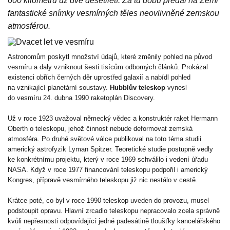
600 kilometrů už dvě desetiletí. Za tu dobu předal na Zemi
fantastické snímky vesmírných těles neovlivněné zemskou
atmosférou.
Astronomům poskytl množství údajů, které změnily pohled na původ
vesmíru a daly vzniknout šesti tisícům odborných článků. Prokázal
existenci obřích černých děr uprostřed galaxií a nabídl pohled
na vznikající planetární soustavy.
Hubblův teleskop
vynesl
do vesmíru 24. dubna 1990 raketoplán Discovery.
Už v roce 1923 uvažoval německý vědec a konstruktér raket Hermann
Oberth o teleskopu, jehož činnost nebude deformovat zemská
atmosféra. Po druhé světové válce publikoval na toto téma studii
americký astrofyzik Lyman Spitzer. Teoretické studie postupně vedly
ke konkrétnímu projektu, který v roce 1969 schválilo i vedení úřadu
NASA. Když v roce 1977 financování teleskopu podpořil i americký
Kongres, přípravě vesmírného teleskopu již nic nestálo v cestě.
Krátce poté, co byl v roce 1990 teleskop uveden do provozu, musel
podstoupit opravu. Hlavní zrcadlo teleskopu nepracovalo zcela správně
kvůli nepřesnosti odpovídající jedné padesátině tloušťky kancelářského