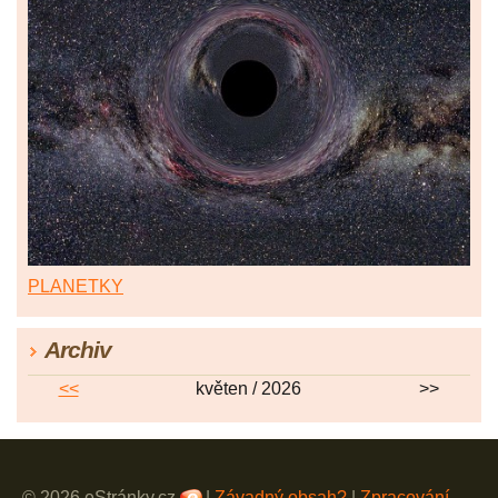
PLANETKY
Archiv
<<
květen / 2026
>>
© 2026 eStránky.cz
|
Závadný obsah?
|
Zpracování