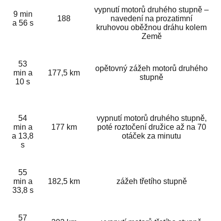
vypnutí motorů druhého stupně –
9 min
188
navedení na prozatimní
a 56 s
kruhovou oběžnou dráhu kolem
Země
53
opětovný zážeh motorů druhého
min a
177,5 km
stupně
10 s
54
vypnutí motorů druhého stupně,
min a
177 km
poté roztočení družice až na 70
a 13,8
otáček za minutu
s
55
min a
182,5 km
zážeh třetího stupně
33,8 s
57