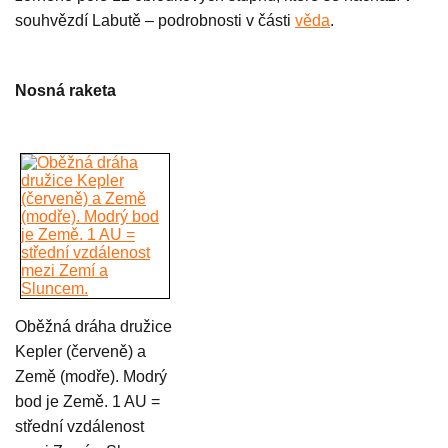
souhvězdí Labutě – podrobnosti v části
věda
.
Nosná raketa
Oběžná dráha družice
Kepler (červeně) a
Země (modře). Modrý
bod je Země. 1 AU =
střední vzdálenost