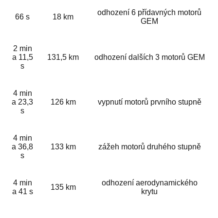
odhození 6 přídavných motorů
66 s
18 km
GEM
2 min
a 11,5
131,5 km
odhození dalších 3 motorů GEM
s
4 min
a 23,3
126 km
vypnutí motorů prvního stupně
s
4 min
a 36,8
133 km
zážeh motorů druhého stupně
s
4 min
odhození aerodynamického
135 km
a 41 s
krytu