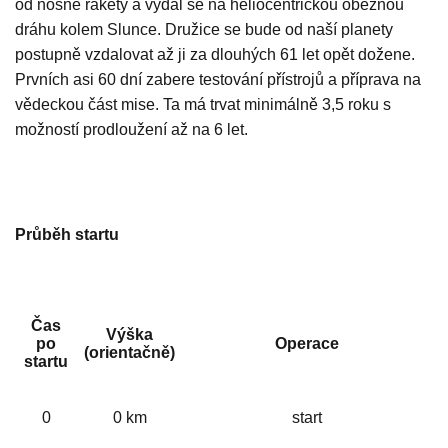
od nosné rakety a vydal se na heliocentrickou oběžnou
dráhu kolem Slunce. Družice se bude od naší planety
postupně vzdalovat až ji za dlouhých 61 let opět dožene.
Prvních asi 60 dní zabere testování přístrojů a příprava na
vědeckou část mise. Ta má trvat minimálně 3,5 roku s
možností prodloužení až na 6 let.
Průběh startu
Čas
Výška
po
Operace
(orientačně)
startu
0
0 km
start