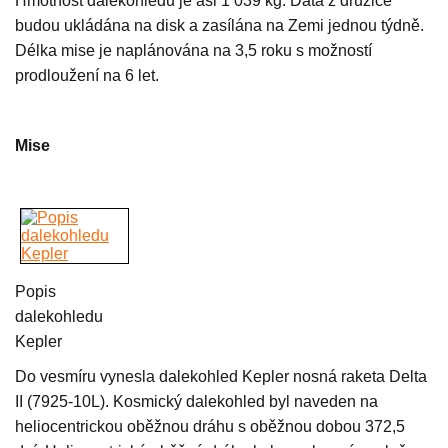
Hmotnost dalekohledu je asi 1 039 kg. Data z družice
budou ukládána na disk a zasílána na Zemi jednou týdně.
Délka mise je naplánována na 3,5 roku s možností
prodloužení na 6 let.
Mise
Popis
dalekohledu
Kepler
Do vesmíru vynesla dalekohled Kepler nosná raketa Delta
II (7925-10L). Kosmický dalekohled byl naveden na
heliocentrickou oběžnou dráhu s oběžnou dobou 372,5