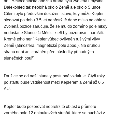
dní. Heliocentrická oběžná dráha byla zvolena úmyslně.
Dalekohled tak neobíhá okolo Země ale okolo Slunce.
Cílem bylo především dosažení stavu, kdy může Kepler
sledovat po dobu 3,5 let nepřetržitě dané místo na obloze.
Zvolená pozice zaručuje, že se mu do zorného pole nikdy
nedostane Slunce či Měsíc, kteří by pozorování narušili.
Kromě toho není Kepler vůbec ovlivněn rušivými vlivy
Země (atmosféra, magnetické pole apod.). Na druhou
stranu není ani chráněn před následky případných
slunečních bouří.
Družice se od naší planety postupně vzdaluje. Čtyři roky
po startu bude vzdálenost mezi Keplerem a Zemí až 0,5
AU.
Kepler bude pozorovat nepřetržitě oblast o průměru
zorného pole 12 obloukových stupňů, které se nachází v