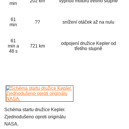
202 km
vypnutí motorů třetího stupně
min
61
??
snížení otáček až na nulu
min
61
odpojení družice Kepler od
min a
721 km
třetího stupně
48 s
Schéma startu družice Kepler.
Zjednodušeno oproti originálu
NASA.