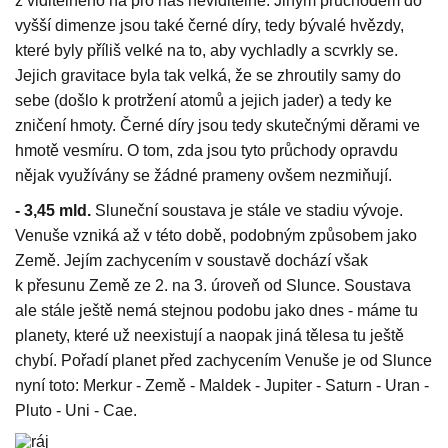
z viditelného na pro nás neviditelné. Jiným průchodem do
vyšší dimenze jsou také černé díry, tedy bývalé hvězdy,
které byly příliš velké na to, aby vychladly a scvrkly se.
Jejich gravitace byla tak velká, že se zhroutily samy do
sebe (došlo k protržení atomů a jejich jader) a tedy ke
zničení hmoty. Černé díry jsou tedy skutečnými děrami ve
hmotě vesmíru. O tom, zda jsou tyto průchody opravdu
nějak využívány se žádné prameny ovšem nezmiňují.
- 3,45 mld.
Sluneční soustava je stále ve stadiu vývoje.
Venuše vzniká až v této době, podobným způsobem jako
Země. Jejím zachycením v soustavě dochází však
k přesunu Země ze 2. na 3. úroveň od Slunce. Soustava
ale stále ještě nemá stejnou podobu jako dnes - máme tu
planety, které už neexistují a naopak jiná tělesa tu ještě
chybí. Pořadí planet před zachycením Venuše je od Slunce
nyní toto: Merkur - Země - Maldek - Jupiter - Saturn - Uran -
Pluto - Uni - Cae.