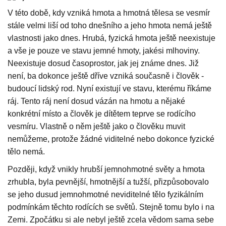
V této době, kdy vzniká hmota a hmotná tělesa se vesmír
stále velmi liší od toho dnešního a jeho hmota nemá ještě
vlastnosti jako dnes. Hrubá, fyzická hmota ještě neexistuje
a vše je pouze ve stavu jemné hmoty, jakési mlhoviny.
Neexistuje dosud časoprostor, jak jej známe dnes. Již
není, ba dokonce ještě dříve vzniká současně i člověk -
budoucí lidský rod. Nyní existují ve stavu, kterému říkáme
ráj. Tento ráj není dosud vázán na hmotu a nějaké
konkrétní místo a člověk je dítětem teprve se rodícího
vesmíru. Vlastně o něm ještě jako o člověku muvit
nemůžeme, protože žádné viditelné nebo dokonce fyzické
tělo nemá.
Později, když vnikly hrubší jemnohmotné světy a hmota
zrhubla, byla pevnější, hmotnější a tužší, přizpůsobovalo
se jeho dusud jemnohmotné neviditelné tělo fyzikálním
podmínkám těchto rodících se světů. Stejně tomu bylo i na
Zemi. Zpočátku si ale nebyl ještě zcela vědom sama sebe