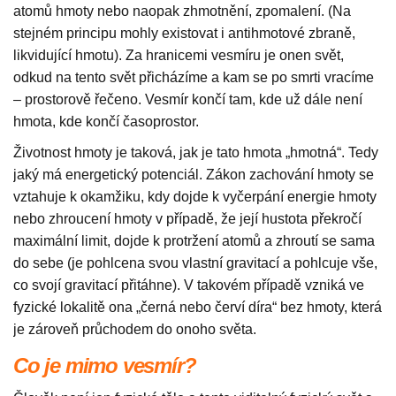
atomů hmoty nebo naopak zhmotnění, zpomalení. (Na
stejném principu mohly existovat i antihmotové zbraně,
likvidující hmotu). Za hranicemi vesmíru je onen svět,
odkud na tento svět přicházíme a kam se po smrti vracíme
– prostorově řečeno. Vesmír končí tam, kde už dále není
hmota, kde končí časoprostor.
Životnost hmoty je taková, jak je tato hmota „hmotná“. Tedy
jaký má energetický potenciál. Zákon zachování hmoty se
vztahuje k okamžiku, kdy dojde k vyčerpání energie hmoty
nebo zhroucení hmoty v případě, že její hustota překročí
maximální limit, dojde k protržení atomů a zhroutí se sama
do sebe (je pohlcena svou vlastní gravitací a pohlcuje vše,
co svojí gravitací přitáhne). V takovém případě vzniká ve
fyzické lokalitě ona „černá nebo červí díra“ bez hmoty, která
je zároveň průchodem do onoho světa.
Co je mimo vesmír?