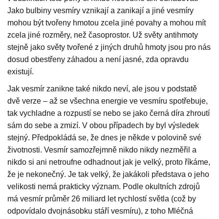
Jako bulbiny vesmíry vznikají a zanikají a jiné vesmíry
mohou být tvořeny hmotou zcela jiné povahy a mohou mít
zcela jiné rozměry, než časoprostor. Už světy antihmoty
stejně jako světy tvořené z jiných druhů hmoty jsou pro nás
dosud obestřeny záhadou a není jasné, zda opravdu
existují.
Jak vesmír zanikne také nikdo neví, ale jsou v podstatě
dvě verze – až se všechna energie ve vesmíru spotřebuje,
tak vychladne a rozpustí se nebo se jako černá díra zhroutí
sám do sebe a zmizí. V obou případech by byl výsledek
stejný. Předpokládá se, že dnes je někde v polovině své
životnosti. Vesmír samozřejmně nikdo nikdy nezměřil a
nikdo si ani netroufne odhadnout jak je velký, proto říkáme,
že je nekonečný. Je tak velký, že jakákoli představa o jeho
velikosti nemá prakticky význam. Podle okultních zdrojů
má vesmír průměr 26 miliard let rychlostí světla (což by
odpovídalo dvojnásobku stáří vesmíru), z toho Mléčná