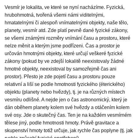
Vesmír je lokalita, ve které se nyní nacházíme. Fyzická,
hrubohmotná, tvořená všemi námi viditelnými,
hmatatelnými či alespoň vnímatelnými objekty, naše tělo,
planety, vesmír atd. Zde platí pevně dané fyzické zákony,
se všemi známými rozměry vnímání času a prostoru, které
nelze měnit a kterým jsme podřízeni. Čas a prostor je
určován hmotnými objekty, které určují veškeré fyzické
zákony (pokud by ve zdejší lokalitě neexistovaly žádné
hmotné objekty, neexistoval by samozřejmě čas ani
prostor). Přesto je zde pojetí času a prostoru pouze
relativní a liší se podle hmotnosti fyzického (éterického)
objektu (planety nebo hvězdy), tj. je na různých místech
vesmíru odlišné. A nejde jen o čas astronomický, který je
dán oběhem planety kolem své hvězdy a otáčením kolem
své osy. Jde o skutečný čas. Ten je na každém vesmírném
tělese jiný, podle hmotnosti hmoty. Právě gravitace a
skupenství hmoty totiž určuje, jak rychle čas poplyne (tj. jak