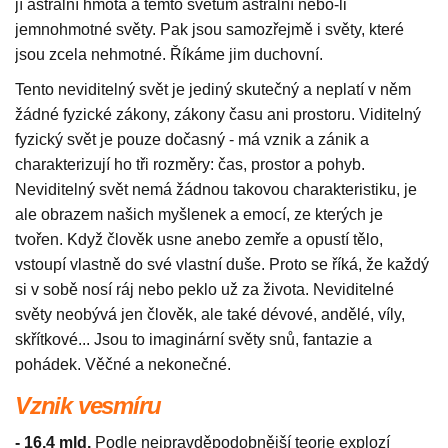
jí astrální hmota a těmto světům astrální nebo-li
jemnohmotné světy. Pak jsou samozřejmě i světy, které
jsou zcela nehmotné. Říkáme jim duchovní.
Tento neviditelný svět je jediný skutečný a neplatí v něm
žádné fyzické zákony, zákony času ani prostoru. Viditelný
fyzický svět je pouze dočasný - má vznik a zánik a
charakterizují ho tři rozměry: čas, prostor a pohyb.
Neviditelný svět nemá žádnou takovou charakteristiku, je
ale obrazem našich myšlenek a emocí, ze kterých je
tvořen. Když člověk usne anebo zemře a opustí tělo,
vstoupí vlastně do své vlastní duše. Proto se říká, že každý
si v sobě nosí ráj nebo peklo už za života. Neviditelné
světy neobývá jen člověk, ale také dévové, andělé, víly,
skřítkové... Jsou to imaginární světy snů, fantazie a
pohádek. Věčné a nekonečné.
Vznik vesmíru
- 16,4 mld.
Podle nejpravděpodobnější teorie explozí