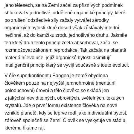
jeho tělesech, se na Zemi začal za příznivých podmínek
shlukovat v jednotlivé, oddělené organické principy, které
po zrušení odstředivé síly začaly vytvářet zárodky
organických bytostí které dosud však zůstávaly intertní,
nečinné, až do kamžiku zrodu jednotlivého druhu. Jakmile
ten který druh tento princip zcela absorboval, začal se
rozmnožovat zákonem reprodakce. Tak začala na planetě
materiální evoluce, jejíž organické bytosti asimilují
inteligenční princip který se vyvíjí současně s touto evolucí.
V éře superkontinentu Pangea je země obydlena
člověkem pouze na nejvyšší jemnohmotné (mentální,
poloduchovní) úrovní a tělo člověka se skládá jen
z jakýchsi neviditelných, obrovitých, světelných, tekutých
krystalů. Jde o první formu existence člověka na nové
vzniklé planetě, kdy se teprve rodí jako individuální bytost,
zároveň společně se Zemí. Člověk se vyskytuje ve stádiu,
kterému říkáme ráj.