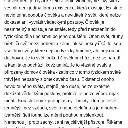
Člověk není jen fyzické tělo a tento viditelný fyzický svět a
vesmír není jediná forma existence, která existuje. Existuje
neviditelná podoba člověka a neviditelný svět, které nelze
dokázat ani vyvrátit vědeckými postupy. Člověk je
nesmrtelný a existuje neustále, tedy před narozením do
fyzického těla i po smrti po jeho opuštění. Onen svět, druhý
břeh, či svět mezi nebem a zemí, jak se někdy říká, to jsou
všechny světy, které nejsou fyzicky hmotné, ale nejsou ani
duchovní. Je to svět, odkud člověk přichází, než se narodí
a kam také odchází, když umírá. Je to vlastně trvalý a
přirozený domov člověka - zatímco v tomto fyzickém světě
tráví jen nepatrný zlomek svého času. Existenci onoho
neviditelného světa, stejně jako duše, nelze exaktně
dokázat vědeckými postupy, protože je nelze vůbec nijak
měřit. Jsou složeny z protoplasmy - hmoty, které je ještě
jemnější, než vzduch, světlo nebo elektřina a je mnohem
tvárnější (její formu lze měnit pouhou myšlenkou).
Nemohou ji proto zachytit ani nejcitlivější přístroje. Říkáme