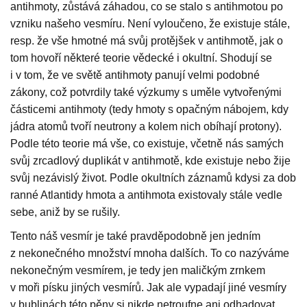
antihmoty, zůstává záhadou, co se stalo s antihmotou po
vzniku našeho vesmíru. Není vyloučeno, že existuje stále,
resp. že vše hmotné má svůj protějšek v antihmotě, jak o
tom hovoří některé teorie vědecké i okultní. Shodují se
i v tom, že ve světě antihmoty panují velmi podobné
zákony, což potvrdily také výzkumy s uměle vytvořenými
částicemi antihmoty (tedy hmoty s opačným nábojem, kdy
jádra atomů tvoří neutrony a kolem nich obíhají protony).
Podle této teorie má vše, co existuje, včetně nás samých
svůj zrcadlový duplikát v antihmotě, kde existuje nebo žije
svůj nezávislý život. Podle okultních záznamů kdysi za dob
ranné Atlantidy hmota a antihmota existovaly stále vedle
sebe, aniž by se rušily.
Tento náš vesmír je také pravděpodobně jen jedním
z nekonečného množství mnoha dalších. To co nazýváme
nekonečným vesmírem, je tedy jen maličkým zrnkem
v moři písku jiných vesmírů. Jak ale vypadají jiné vesmíry
v bublinách této pěny si nikde netroufne ani odhadovat.