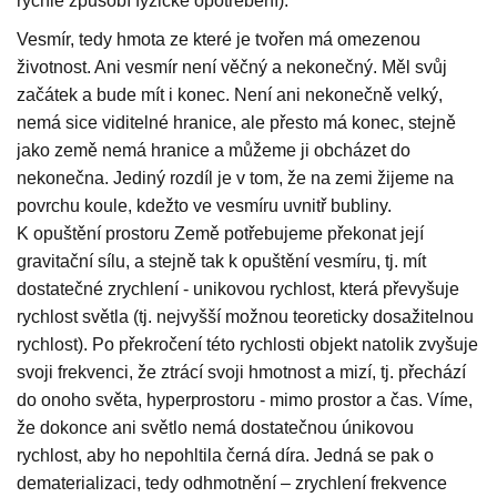
rychle způsobí fyzické opotřebení).
Vesmír, tedy hmota ze které je tvořen má omezenou
životnost. Ani vesmír není věčný a nekonečný. Měl svůj
začátek a bude mít i konec. Není ani nekonečně velký,
nemá sice viditelné hranice, ale přesto má konec, stejně
jako země nemá hranice a můžeme ji obcházet do
nekonečna. Jediný rozdíl je v tom, že na zemi žijeme na
povrchu koule, kdežto ve vesmíru uvnitř bubliny.
K opuštění prostoru Země potřebujeme překonat její
gravitační sílu, a stejně tak k opuštění vesmíru, tj. mít
dostatečné zrychlení - unikovou rychlost, která převyšuje
rychlost světla (tj. nejvyšší možnou teoreticky dosažitelnou
rychlost). Po překročení této rychlosti objekt natolik zvyšuje
svoji frekvenci, že ztrácí svoji hmotnost a mizí, tj. přechází
do onoho světa, hyperprostoru - mimo prostor a čas. Víme,
že dokonce ani světlo nemá dostatečnou únikovou
rychlost, aby ho nepohltila černá díra. Jedná se pak o
dematerializaci, tedy odhmotnění – zrychlení frekvence