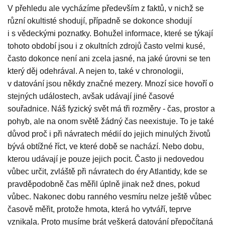
V přehledu ale vycházíme především z faktů, v nichž se
různí okultisté shodují, případně se dokonce shodují
i s vědeckými poznatky. Bohužel informace, které se týkají
tohoto období jsou i z okultních zdrojů často velmi kusé,
často dokonce není ani zcela jasné, na jaké úrovni se ten
který děj odehrával. A nejen to, také v chronologii,
v datování jsou někdy značné mezery. Mnozí sice hovoří o
stejných událostech, avšak udávají jiné časové
souřadnice. Náš fyzický svět má tři rozměry - čas, prostor a
pohyb, ale na onom světě žádný čas neexistuje. To je také
důvod proč i při návratech médií do jejich minulých životů
bývá obtížné říct, ve které době se nachází. Nebo dobu,
kterou udávají je pouze jejich pocit. Často ji nedovedou
vůbec určit, zvláště při návratech do éry Atlantidy, kde se
pravděpodobně čas měřil úplně jinak než dnes, pokud
vůbec. Nakonec dobu ranného vesmíru nelze ještě vůbec
časově měřit, protože hmota, která ho vytváří, teprve
vznikala. Proto musíme brát veškerá datování přepočítaná