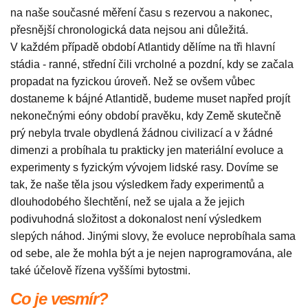
na naše současné měření času s rezervou a nakonec,
přesnější chronologická data nejsou ani důležitá.
V každém případě období Atlantidy dělíme na tři hlavní
stádia - ranné, střední čili vrcholné a pozdní, kdy se začala
propadat na fyzickou úroveň. Než se ovšem vůbec
dostaneme k bájné Atlantidě, budeme muset napřed projít
nekonečnými eóny období pravěku, kdy Země skutečně
prý nebyla trvale obydlená žádnou civilizací a v žádné
dimenzi a probíhala tu prakticky jen materiální evoluce a
experimenty s fyzickým vývojem lidské rasy. Dovíme se
tak, že naše těla jsou výsledkem řady experimentů a
dlouhodobého šlechtění, než se ujala a že jejich
podivuhodná složitost a dokonalost není výsledkem
slepých náhod. Jinými slovy, že evoluce neprobíhala sama
od sebe, ale že mohla být a je nejen naprogramována, ale
také účelově řízena vyššími bytostmi.
Co je vesmír?