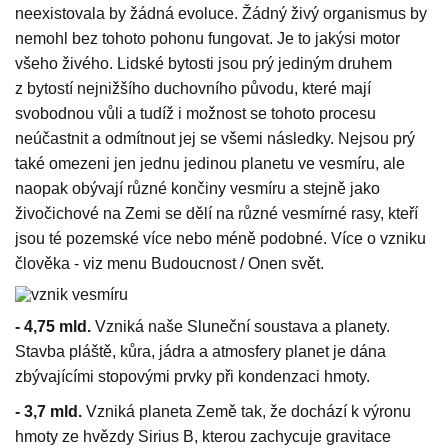
neexistovala by žádná evoluce. Žádný živý organismus by
nemohl bez tohoto pohonu fungovat. Je to jakýsi motor
všeho živého. Lidské bytosti jsou prý jediným druhem
z bytostí nejnižšího duchovního původu, které mají
svobodnou vůli a tudíž i možnost se tohoto procesu
neúčastnit a odmítnout jej se všemi následky. Nejsou prý
také omezeni jen jednu jedinou planetu ve vesmíru, ale
naopak obývají různé končiny vesmíru a stejně jako
živočichové na Zemi se dělí na různé vesmírné rasy, kteří
jsou té pozemské více nebo méně podobné. Více o vzniku
člověka - viz menu Budoucnost / Onen svět.
- 4,75 mld.
Vzniká naše Sluneční soustava a planety.
Stavba pláště, kůra, jádra a atmosfery planet je dána
zbývajícími stopovými prvky při kondenzaci hmoty.
- 3,7 mld.
Vzniká planeta Země tak, že dochází k výronu
hmoty ze hvězdy Sirius B, kterou zachycuje gravitace