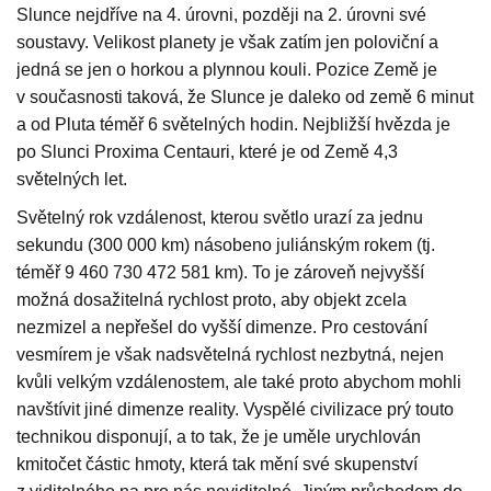
Slunce nejdříve na 4. úrovni, později na 2. úrovni své
soustavy. Velikost planety je však zatím jen poloviční a
jedná se jen o horkou a plynnou kouli. Pozice Země je
v současnosti taková, že Slunce je daleko od země 6 minut
a od Pluta téměř 6 světelných hodin. Nejbližší hvězda je
po Slunci Proxima Centauri, které je od Země 4,3
světelných let.
Světelný rok vzdálenost, kterou světlo urazí za jednu
sekundu (300 000 km) násobeno juliánským rokem (tj.
téměř 9 460 730 472 581 km). To je zároveň nejvyšší
možná dosažitelná rychlost proto, aby objekt zcela
nezmizel a nepřešel do vyšší dimenze. Pro cestování
vesmírem je však nadsvětelná rychlost nezbytná, nejen
kvůli velkým vzdálenostem, ale také proto abychom mohli
navštívit jiné dimenze reality. Vyspělé civilizace prý touto
technikou disponují, a to tak, že je uměle urychlován
kmitočet částic hmoty, která tak mění své skupenství