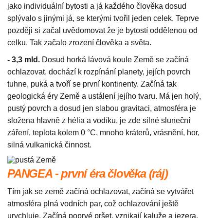
jako individuální bytosti a já každého člověka dosud
splývalo s jinými já, se kterými tvořil jeden celek. Teprve
později si začal uvědomovat že je bytostí oddělenou od
celku. Tak začalo zrození člověka a světa.
- 3,3 mld.
Dosud horká lávová koule Země se začíná
ochlazovat, dochází k rozpínání planety, jejích povrch
tuhne, puká a tvoří se první kontinenty. Začíná tak
geologická éry Země a ustálení jejího tvaru. Má jen holý,
pustý povrch a dosud jen slabou gravitaci, atmosféra je
složena hlavně z hélia a vodíku, je zde silné sluneční
záření, teplota kolem 0 °C, mnoho kráterů, vrásnění, hor,
silná vulkanická činnost.
PANGEA - první éra člověka (ráj)
Tím jak se země začíná ochlazovat, začíná se vytvářet
atmosféra plná vodních par, což ochlazování ještě
urychluje. Začíná poprvé pršet, vznikají kaluže a jezera.