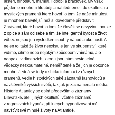
ještěři, dinosauři, mamuti, lidoopi a pračlověk. My však
půjdeme mnohem hlouběji a nahlédneme i do okultních a
mystických pramenů které hovoří o tom, že naše minulost
je mnohem barvitější, než si dovedeme představit.
Zprávami, které hovoří o tom, že člověk se nevyvinul pouze
z opice a sám od sebe a tím, že inteligentní bytost a život
vůbec nejsou jen výsledkem souhry náhod a okolností. A
nejen to, také že život neexistuje jen ve skupenství, které
vidíme, cítíme nebo nějakým způsobem vnímáme, ale
naopak i v dimenzích, kterou jsou nám neviditelné,
vědecky nezkoumatelné, neměřitelné a že jich je dokonce
mnoho. Jedná se tedy o sbírku informací z různých
pramenů, vedle historických také záznamů jasnovidců a
návštěvníků vyšších světů, tak jak je zaznamenala média.
Historie Atlantidy se opírá především o záznamy
Blavatské, ale i jiných okultistů, včetně záznamů
z regresivních hypnóz, při kterých hypnotizovaní měli
navštívit své minulé životy na Atlantidě.