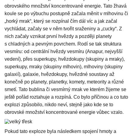
obrovského množství koncentrované energie. Tato žhavá
koule se po výbuchu postupně začala měnit v mlhovinu či
„horký mrak“, který se rozpínal čím dál víc a jak začal
vychládat, začaly se v něm tvořit sraženiny a „cucky“. Z
nich začaly vznikat první hvězdy a později planety
s chladných a pevným povrchem. Rodí se tak struktura
vesmíru: od centrální hvězdy vesmíru (Anapur, nejvyšší
vedení), přes superkupy, hvězdokupy (skupiny a mraky),
superkupy, mraky (skupiny mlhovin), mlhoviny (skupiny
galaxií), galaxie, hvězdokupy, hvězdné soustavy až
konečně po planety, planetky, komety, meteority a různé
smetí. Tato bublina či vesmírný mrak ve kterém žijeme se
ještě pořád roztahuje a rozpíná. Co bylo příčinou a co tuto
explozi způsobilo, nikdo neví, stejně jako kde se to
obrovské množství koncentrované energie vůbec vzalo.
Pokud tato exploze byla následkem spojení hmoty a