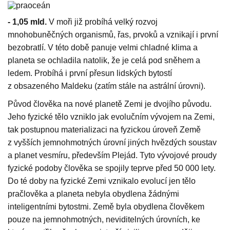
- 1,05 mld.
V moři již probíhá velký rozvoj
mnohobuněčných organismů, řas, prvoků a vznikají i první
bezobratlí. V této době panuje velmi chladné klima a
planeta se ochladila natolik, že je celá pod sněhem a
ledem. Probíhá i první přesun lidských bytostí
z obsazeného Maldeku (zatím stále na astrální úrovni).
Původ člověka na nové planetě Zemi je dvojího původu.
Jeho fyzické tělo vzniklo jak evolučním vývojem na Zemi,
tak postupnou materializaci na fyzickou úroveň Země
z vyšších jemnohmotných úrovní jiných hvězdých soustav
a planet vesmíru, především Plejád. Tyto vývojové proudy
fyzické podoby člověka se spojily teprve před 50 000 lety.
Do té doby na fyzické Zemi vznikalo evolucí jen tělo
pračlověka a planeta nebyla obydlena žádnými
inteligentními bytostmi. Země byla obydlena člověkem
pouze na jemnohmotných, neviditelných úrovních, ke