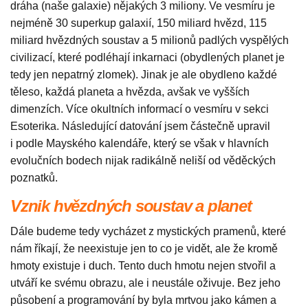
dráha (naše galaxie) nějakých 3 miliony. Ve vesmíru je
nejméně 30 superkup galaxií, 150 miliard hvězd, 115
miliard hvězdných soustav a 5 milionů padlých vyspělých
civilizací, které podléhají inkarnaci (obydlených planet je
tedy jen nepatrný zlomek). Jinak je ale obydleno každé
těleso, každá planeta a hvězda, avšak ve vyšších
dimenzích. Více okultních informací o vesmíru v sekci
Esoterika. Následující datování jsem částečně upravil
i podle Mayského kalendáře, který se však v hlavních
evolučních bodech nijak radikálně neliší od věděckých
poznatků.
Vznik hvězdných soustav a planet
Dále budeme tedy vycházet z mystických pramenů, které
nám říkají, že neexistuje jen to co je vidět, ale že kromě
hmoty existuje i duch. Tento duch hmotu nejen stvořil a
utváří ke svému obrazu, ale i neustále oživuje. Bez jeho
působení a programování by byla mrtvou jako kámen a