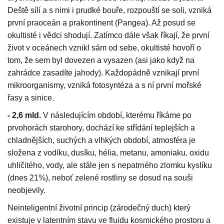
Deště sílí a s nimi i prudké bouře, rozpouští se soli, vzniká
první praoceán a prakontinent (Pangea). Až posud se
okultisté i vědci shodují. Zatímco dále však říkají, že první
život v oceánech vznikl sám od sebe, okultisté hovoří o
tom, že sem byl dovezen a vysazen (asi jako když na
zahrádce zasadíte jahody). Každopádně vznikají první
mikroorganismy, vzniká fotosyntéza a s ní první mořské
řasy a sinice.
- 2,6 mld.
V následujícím období, kterému říkáme po
prvohorách starohory, dochází ke střídání teplejších a
chladnějších, suchých a vlhkých období, atmosféra je
složena z vodíku, dusíku, hélia, metanu, amoniaku, oxidu
uhličitého, vody, ale stále jen s nepatrného zlomku kyslíku
(dnes 21%), neboť zelené rostliny se dosud na souši
neobjevily.
Neinteligentní životní princip (zárodečný duch) který
existuje v latentním stavu ve fluidu kosmického prostoru a