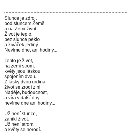
Slunce je zdroj,
pod sluncem Země
a na Zemi život.
Život je teplo,
bez slunce peklo
a živáček jediný.
Nevíme dne, ani hodiny...
Teplo je život,
na zemi strom,
květy jsou láskou,
spojením dvou.
Z lásky dvou rodina,
život se zrodí z ní.
Naděje, budoucnost,
a víra v další dny,
nevíme dne ani hodiny...
Už není slunce,
zanikl život.
Už není strom,
a květy se nerodí.