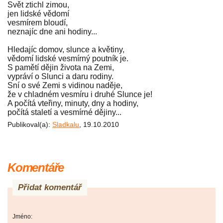
Svět ztichl zimou,
jen lidské vědomí
vesmírem bloudí,
neznajíc dne ani hodiny...
Hledajíc domov, slunce a květiny,
vědomí lidské vesmírný poutník je.
S pamětí dějin života na Zemi,
vypráví o Slunci a daru rodiny.
Sní o své Zemi s vidinou naděje,
že v chladném vesmíru i druhé Slunce je!
A počítá vteřiny, minuty, dny a hodiny,
počítá staletí a vesmírné dějiny...
Publikoval(a):
Sladkalu
, 19.10.2010
Komentáře
Přidat komentář
Jméno: