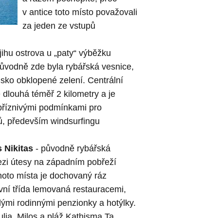
v antice toto místo považovali
za jeden ze vstupů
 jihu ostrova u „paty“ výběžku
Původně zde byla rybářská vesnice,
disko obklopené zelení. Centrální
 dlouhá téměř 2 kilometry a je
příznivými podmínkami pro
ů, především windsurfingu
 Nikitas
- původně rybářská
ezi útesy na západním pobřeží
ohoto místa je dochovaný ráz
vní třída lemovaná restauracemi,
ými rodinnými penzionky a hotýlky.
lia, Milos a pláž Kathisma.Ta