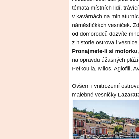
témata místních lidí, trávíc
v kavárnách na miniaturní
náměstíčkách vesniček. Zd
od domorodců dozvíte mn
z historie ostrova i vesnice.
Pronajmete-li si motorku
na opravdu úžasných plážíc
Pefkoulia, Milos, Agiofili, 
Ovšem i vnitrozemí ostrova
malebné vesničky
Lazarat