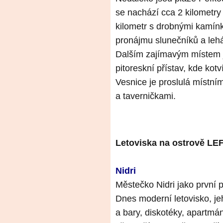
se nachází cca 2 kilometry
kilometr s drobnými kamínk
pronájmu slunečníků a lehá
Dalším zajímavým místem 
pitoreskní přístav, kde kotv
Vesnice je proslulá místní
a taverničkami.
Letoviska na ostrově 
Nidri
Městečko Nidri jako první př
Dnes moderní letovisko, je
a bary, diskotéky, apartmán