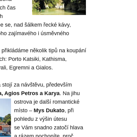
ích čas
ch
e se, nad šálkem řecké kávy,
oho zajímavého i úsměvného
, přikládáme několik tipů na koupání
h: Porto Katsiki, Kathisma,
Avali, Egremni a Gialos.
 stojí za návštěvu, především
a, Agios Petros a Karya
.
Na jihu
ostrova je další romantické
místo –
Mys Dukato
, při
pohledu z výšin útesu
se Vám snadno zatočí hlava
a rázem pochopíte, proč