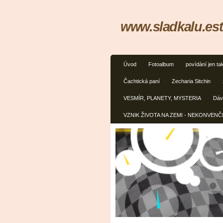
www.sladkalu.est
Úvod
Fotoalbum
povídání jen ta
Čachtická paní
Zecharia Sitchin
VESMÍR, PLANETY, MYSTERIA
Dávn
VZNIK ŽIVOTA NA ZEMI - NEKONVEN