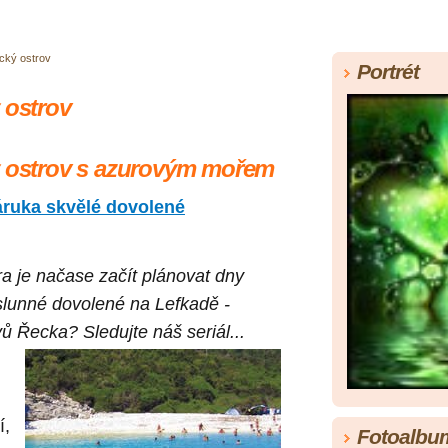
ický ostrov
Portrét
 ostrov
ý ostrov s azurovým mořem
áruka skvělé dovolené
a je načase začít plánovat dny
i slunné dovolené na Lefkadě -
ů Řecka? Sledujte náš seriál...
í,
Fotoalbu