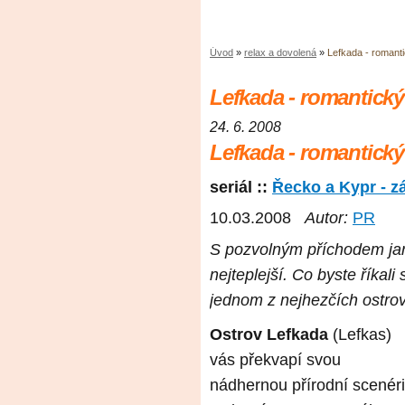
Úvod
»
relax a dovolená
»
Lefkada - romant
Lefkada - romantický
24. 6. 2008
Lefkada - romantick
seriál ::
Řecko a Kypr - z
10.03.2008
Autor:
PR
S pozvolným příchodem jar
nejteplejší. Co byste říkal
jednom z nejhezčích ostrov
Ostrov Lefkada
(Lefkas)
vás překvapí svou
nádhernou přírodní scenéri