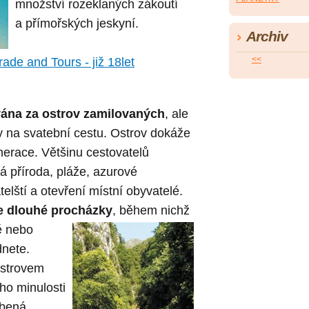
množství rozeklaných zákoutí
a přímořských jeskyní.
Archiv
<<
ade and Tours - již 18let
vána za ostrov zamilovaných
, ale
y na svatební cestu. Ostrov dokáže
erace. Většinu cestovatelů
ná příroda, pláže, azurové
telští a otevření místní obyvatelé.
 dlouhé procházky
,
během nichž
tě nebo
nete.
ostrovem
ho minulosti
íbená