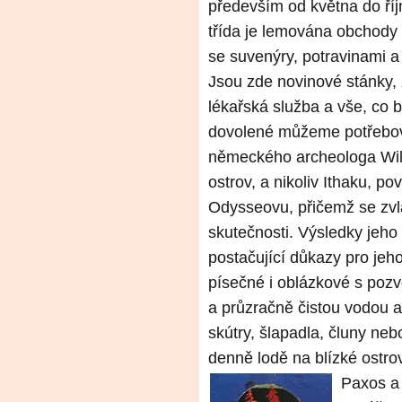
především od května do ří
třída je lemována obchody
se suvenýry, potravinami a
Jsou zde novinové stánky, z
lékařská služba a vše, co
dovolené můžeme potřebov
německého archeologa Wilh
ostrov, a nikoliv Ithaku, p
Odysseovu, přičemž se zvlá
skutečnosti. Výsledky jeho
postačující důkazy pro jeho
písečné i oblázkové s po
a průzračně čistou vodou a
skútry, šlapadla, čluny neb
denně lodě na blízké ostrov
Paxos a