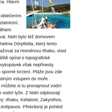
jna.
Hlavní
 oblečením.
latnictní,
 během
at. Nidri bylo též domovem
elma Dörpfelda, který tento
ovažoval za Homérovu Ithaku, vlast
ště opíral o topografické
 vykopávek však nepřinesly
 sporné tvrzení. Pláže jsou zde
zvolným vstupem do moře
 můžete si tu pronajmout vodní
o vodní lyže. Z Nidri odplouvají
y: Ithaku, Kefalonii, Zakynthos,
 Antipaxos.
Překrásný je pohled