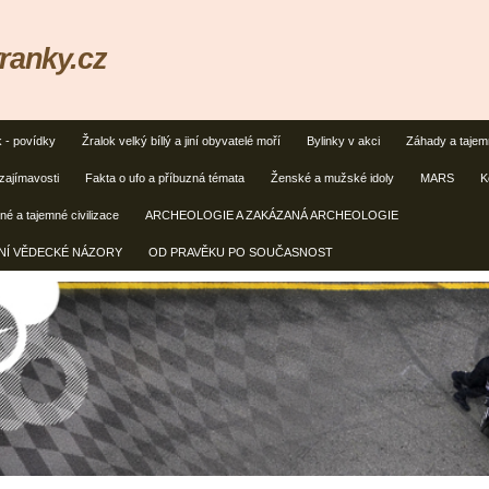
ranky.cz
k - povídky
Žralok velký bíllý a jiní obyvatelé moří
Bylinky v akci
Záhady a taje
zajímavosti
Fakta o ufo a příbuzná témata
Ženské a mužské idoly
MARS
K
é a tajemné civilizace
ARCHEOLOGIE A ZAKÁZANÁ ARCHEOLOGIE
ČNÍ VĚDECKÉ NÁZORY
OD PRAVĚKU PO SOUČASNOST