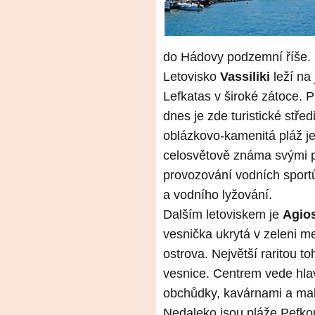
do Hádovy podzemní říše.
Letovisko
Vassiliki
leží na
Lefkatas v široké zátoce. 
dnes je zde turistické stře
oblázkovo-kamenitá pláž je
celosvětově známa svými 
provozování vodních sport
a vodního lyžování.
Dalším letoviskem je
Agios
vesnička ukrytá v zeleni m
ostrova. Největší raritou t
vesnice. Centrem vede hla
obchůdky, kavárnami a mal
Nedaleko jsou pláže Pefkou