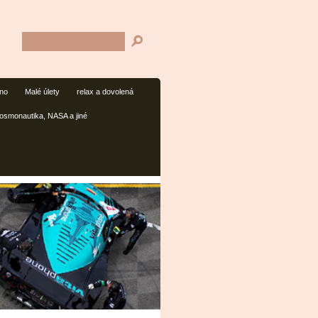
mno
Malé úlety
relax a dovolená
osmonautika, NASA a jiné