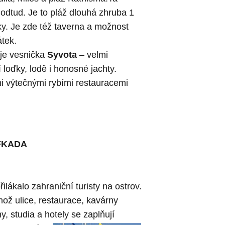
 odtud. Je to pláž dlouhá zhruba 1
y. Je zde též taverna a možnost
tek.
je vesnička
Syvota
– velmi
í loďky, lodě i honosné jachty.
mi výtečnými rybími restauracemi
LEFKADA
ilákalo zahraniční turisty na ostrov.
hož ulice, restaurace, kavárny
y, studia a hotely se zaplňují