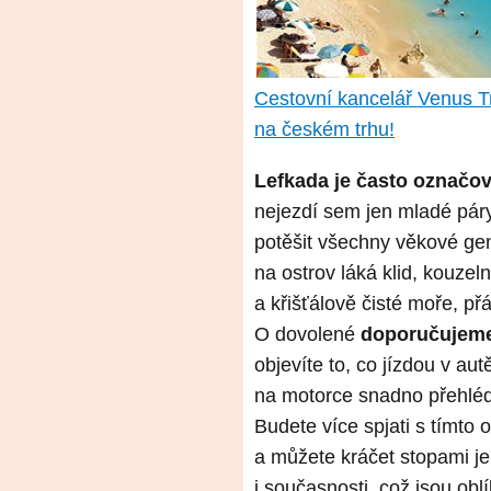
Cestovní kancelář Venus Tr
na českém trhu!
Lefkada je často označo
nejezdí sem jen mladé pár
potěšit všechny věkové gen
na ostrov láká klid, kouzel
a křišťálově čisté moře, přá
O dovolené
doporučujeme
objevíte to, co jízdou v au
na motorce snadno přehléd
Budete více spjati s tímto 
a můžete kráčet stopami je
i současnosti, což jsou obl