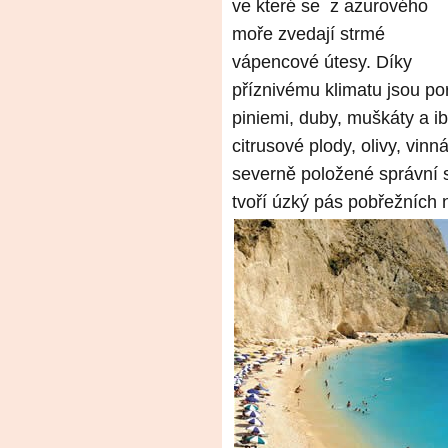
ve které se z azurového
moře zvedají strmé
vápencové útesy. Díky
příznivému klimatu jsou poro
piniemi, duby, muškáty a ib
citrusové plody, olivy, vin
severně položené správní 
tvoří úzký pás pobřežních ní