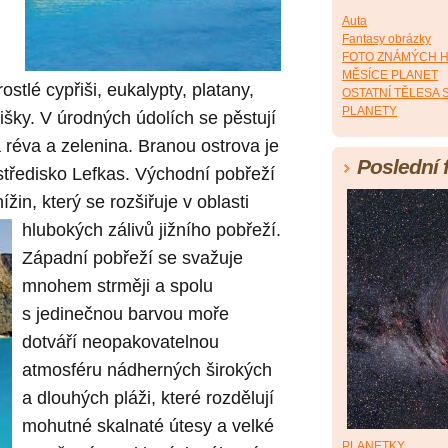
Auta
Fantasy obrázky
FOTO ZNÁMÝCH 
MĚSÍCE PLANET
stlé cypřiši, eukalypty, platany,
OSTATNÍ TĚLESA
PLANETY
išky. V úrodných údolích se pěstují
ná réva a zelenina. Branou ostrova je
Poslední 
středisko Lefkas. Východní pobřeží
žin, který se rozšiřuje v oblasti
hlubokých zálivů jižního pobřeží.
Západní pobřeží se svažuje
mnohem strměji a spolu
s jedinečnou barvou moře
dotváří neopakovatelnou
atmosféru nádherných širokých
a dlouhých pláži, které rozdělují
mohutné skalnaté útesy a velké
PLANETKY