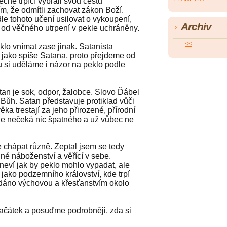
ěčně trpící vybrali svou cestu
m, že odmítli zachovat zákon Boží.
le tohoto učení usilovat o vykoupení,
Archiv
y od věčného utrpení v pekle uchráněny.
<<
 vnímat zase jinak. Satanista
jako spíše Satana, proto přejdeme od
u si uděláme i názor na peklo podle
 je sok, odpor, žalobce. Slovo Ďábel
 Bůh. Satan představuje protiklad vůči
ka trestají za jeho přirozené, přírodní
le nečeká nic špatného a už vůbec ne
hápat různě. Zeptal jsem se tedy
ádné náboženství a věřící v sebe.
neví jak by peklo mohlo vypadat, ale
 jako podzemního království, kde trpí
 dáno výchovou a křesťanstvím okolo
čátek a posuďme podrobněji, zda si