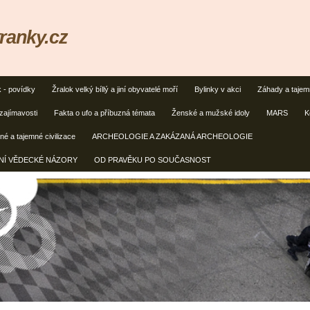
ranky.cz
k - povídky
Žralok velký bíllý a jiní obyvatelé moří
Bylinky v akci
Záhady a taje
zajímavosti
Fakta o ufo a příbuzná témata
Ženské a mužské idoly
MARS
K
é a tajemné civilizace
ARCHEOLOGIE A ZAKÁZANÁ ARCHEOLOGIE
ČNÍ VĚDECKÉ NÁZORY
OD PRAVĚKU PO SOUČASNOST