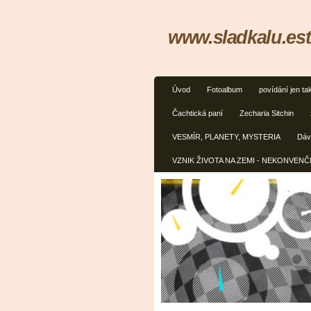
www.sladkalu.est
Úvod
Fotoalbum
povídání jen ta
Čachtická paní
Zecharia Sitchin
VESMÍR, PLANETY, MYSTERIA
Dávn
VZNIK ŽIVOTA NA ZEMI - NEKONVEN