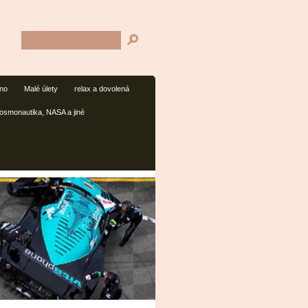
mno
Malé úlety
relax a dovolená
osmonautika, NASA a jiné