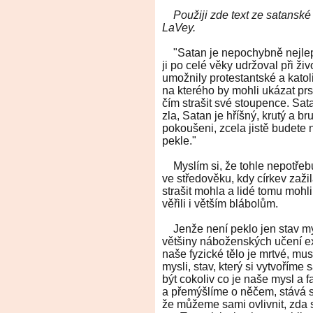
Použiji zde text ze satanské
LaVey.
"Satan je nepochybně nejlepší 
ji po celé věky udržoval při ž
umožnily protestantské a katol
na kterého by mohli ukázat prs
čím strašit své stoupence. Sat
zla, Satan je hříšný, krutý a b
pokoušeni, zcela jistě budete 
pekle."
Myslím si, že tohle nepotřebu
ve středověku, kdy církev zažil
strašit mohla a lidé tomu mohli 
věřili i větším blábolům.
Jenže není peklo jen stav my
většiny náboženských učení ex
naše fyzické tělo je mrtvé, mus
mysli, stav, který si vytvoříme
být cokoliv co je naše mysl a 
a přemýšlíme o něčem, stává s
že můžeme sami ovlivnit, zda