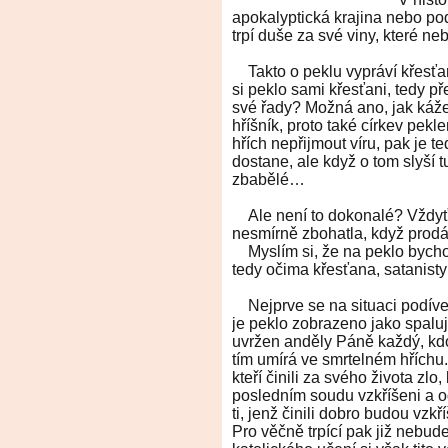
apokalyptická krajina nebo pod
trpí duše za své viny, které neb
Takto o peklu vypráví křesťans
si peklo sami křesťani, tedy př
své řady? Možná ano, jak káže
hříšník, proto také církev pekl
hřích nepřijmout víru, pak je te
dostane, ale když o tom slyší tu
zbabělé…
Ale není to dokonalé? Vždyť 
nesmírně zbohatla, když prodá
Myslím si, že na peklo bychom
tedy očima křesťana, satanisty 
Nejprve se na situaci podív
je peklo zobrazeno jako spaluj
uvržen anděly Páně každý, kdo
tím umírá ve smrtelném hříchu. 
kteří činili za svého života zl
posledním soudu vzkříšeni a o
ti, jenž činili dobro budou vzk
Pro věčně trpící pak již nebud