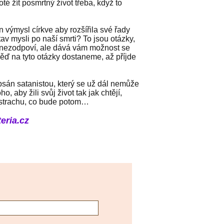
té žít posmrtný život třeba, když to
 výmysl církve aby rozšířila své řady
av mysli po naší smrti? To jsou otázky,
tě nezodpoví, ale dává vám možnost se
ěď na tyto otázky dostaneme, až příjde
án satanistou, který se už dál nemůže
ho, aby žili svůj život tak jak chtějí,
e strachu, co bude potom…
eria.cz