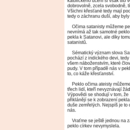
katolického učení si však tito v
dobrovolně, zcela svobodně, tí
Všichni křesťané tedy mají pod
tedy o záchranu duší, aby byl
Očima satanisty můžeme peklo
nevnímá až tak samotné peklo 
pekla k Satanovi, ale díky tom
satanistů.
Sématický význam slova Satan
pochází z indického devi, tedy
všem náboženstvím, které člově
pudy. V tom případě nás v pek
to, co káže křesťanství.
Peklo očima ateisty můžeme c
třech lidí, kteří nevyznávají ž
Výpovědi se shodují v tom, že 
přiklánějí se k zobrazení pekla
duše zemřelých. Nejspíš je to
nás.
Vraťme se ještě jednou na za
peklo církev nevymyslela.