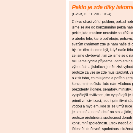
Peklo je zde díky lakom
(
GVKB
,
15. 11. 2012
10:24
)
Církve straší věřící peklem, pokud neb
jsme se ale do konzumního pekla naro
pekle, kde musíme neustále soutěžit 
o ubohé tělo, které potřebuje; potravu
svatým chrámem zde je nám naše tělo
být tím čím chceme být, když naše těl
že jsme chybovali, tím že jsme se o naš
milujeme rychle přijdeme. Zdrojem na
výhodách a jistotách, jenže zisk výhod a
protože za vše se zde musí zaplatit, 
o zisk toho, co milujeme a potřebujeme,
konzumním očistci, kde nám vládnou pro
prezidenty, řiditele, senátory, ministry,
vyspělejší civilizace, tím vyspělejší j
primitivní civilizaci, jsou i primitivní
vodou a mýdlem, kde si lze umýt ruce 
je smutné a nemá chuť na sex a jídlo,
protože přelidněná společnost donutí ná
konzumní společnosti. Otrok nedbá o s
tělesně i duševně, společnost složená