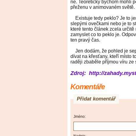
ne. Teoreticky bychom mohli po
přeženu v animovaném světě.
Existuje tedy peklo? Je to jen
slepými ovečkami nebo je to st
které tento článek zcela urči
zamyslet co to peklo je. Odpov
ten pravý čas.
Jen dodám, že pohled je seps
dívat na křesťany, kteří místo to
raději zbaběle příjmou víru z
Zdroj: http://zahady.myst
Komentáře
Přidat komentář
Jméno: