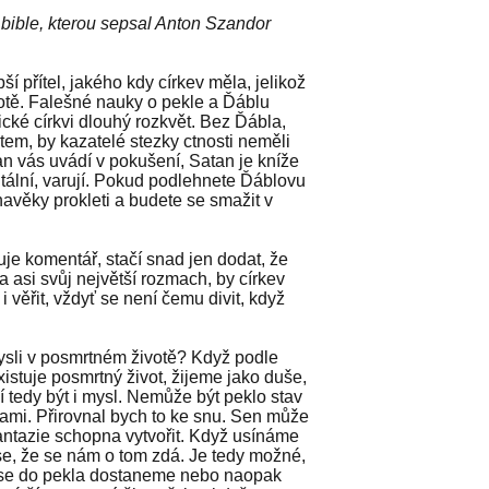
 bible, kterou sepsal Anton Szandor
přítel, jakého kdy církev měla, jelikož
ivotě. Falešné nauky o pekle a Ďáblu
ické církvi dlouhý rozkvět. Bez Ďábla,
tem, by kazatelé stezky ctnosti neměli
an vás uvádí v pokušení, Satan je kníže
rutální, varují. Pokud podlehnete Ďáblovu
navěky prokleti a budete se smažit v
je komentář, stačí snad jen dodat, že
a asi svůj největší rozmach, by církev
i věřit, vždyť se není čemu divit, když
sli v posmrtném životě? Když podle
istuje posmrtný život, žijeme jako duše,
í tedy být i mysl. Nemůže být peklo stav
 sami. Přirovnal bych to ke snu. Sen může
fantazie schopna vytvořit. Když usínáme
e, že se nám o tom zdá. Je tedy možné,
 se do pekla dostaneme nebo naopak