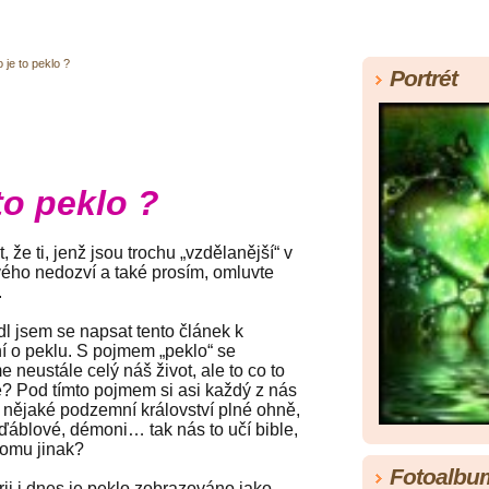
 je to peklo ?
Portrét
to peklo ?
že ti, jenž jsou trochu „vzdělanější“ v
vého nedozví a také prosím, omluvte
.
jsem se napsat tento článek k
í o peklu. S pojmem „peklo“ se
 neustále celý náš život, ale to co to
e? Pod tímto pojmem si asi každý z nás
 nějaké podzemní království plné ohně,
ďáblové, démoni… tak nás to učí bible,
tomu jinak?
Fotoalbu
i i dnes je peklo zobrazováno jako