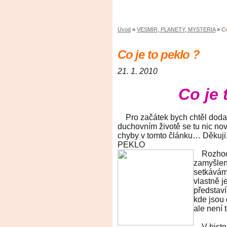
Úvod
»
VESMÍR, PLANETY, MYSTERIA
»
Co
Co je to peklo ?
21. 1. 2010
Co je 
Pro začátek bych chtěl dodat, 
duchovním životě se tu nic no
chyby v tomto článku… Děkuji
PEKLO
Rozhodl 
zamyšlen
setkáváme
vlastně j
představí
kde jsou 
ale není 
V histori