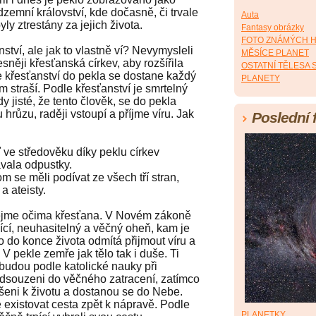
zemní království, kde dočasně, či trvale
Auta
yly ztrestány za jejich života.
Fantasy obrázky
FOTO ZNÁMÝCH 
tví, ale jak to vlastně ví? Nevymysleli
MĚSÍCE PLANET
esněji křesťanská církev, aby rozšířila
OSTATNÍ TĚLESA
 křesťanství do pekla se dostane každý
PLANETY
em straší. Podle křesťanství je smrtelný
dy jisté, že tento člověk, se do pekla
 hrůzu, raději vstoupí a příjme víru. Jak
Poslední 
ve středověku díky peklu církev
vala odpustky.
 se měli podívat ze všech tří stran,
a ateisty.
ejme očima křesťana. V Novém zákoně
ící, neuhasitelný a věčný oheň, kam je
 do konce života odmítá přijmout víru a
V pekle zemře jak tělo tak i duše. Ti
o, budou podle katolické nauky při
dsouzeni do věčného zatracení, zatímco
říšeni k životu a dostanou se do Nebe.
e existovat cesta zpět k nápravě. Podle
PLANETKY