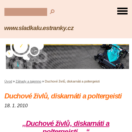
www.sladkalu.estranky.cz
Úvod
»
Záhady a tajemno
»
Duchové živlů, diskarnáti a poltergeisti
Duchové živlů, diskarnáti a poltergeisti
18. 1. 2010
,,Duchové živlů, diskarnáti a
poltergeisti….“