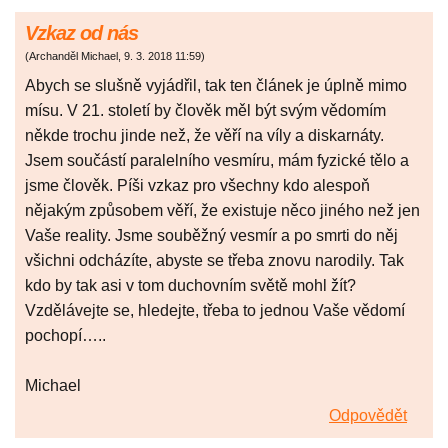
Vzkaz od nás
(
Archanděl Michael
,
9. 3. 2018
11:59
)
Abych se slušně vyjádřil, tak ten článek je úplně mimo
mísu. V 21. století by člověk měl být svým vědomím
někde trochu jinde než, že věří na víly a diskarnáty.
Jsem součástí paralelního vesmíru, mám fyzické tělo a
jsme člověk. Píši vzkaz pro všechny kdo alespoň
nějakým způsobem věří, že existuje něco jiného než jen
Vaše reality. Jsme souběžný vesmír a po smrti do něj
všichni odcházíte, abyste se třeba znovu narodily. Tak
kdo by tak asi v tom duchovním světě mohl žít?
Vzdělávejte se, hledejte, třeba to jednou Vaše vědomí
pochopí…..
Michael
Odpovědět