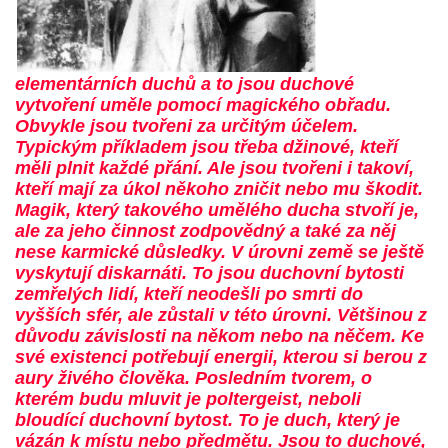
elementárních duchů a to jsou duchové
vytvoření uměle pomocí magického obřadu.
Obvykle jsou tvořeni za určitým účelem.
Typickým příkladem jsou třeba džinové, kteří
měli plnit každé přání. Ale jsou tvořeni i takoví,
kteří mají za úkol někoho zničit nebo mu škodit.
Magik, který takového umělého ducha stvoří je,
ale za jeho činnost zodpovědný a také za něj
nese karmické důsledky. V úrovni země se ještě
vyskytují diskarnáti. To jsou duchovní bytosti
zemřelých lidí, kteří neodešli po smrti do
vyšších sfér, ale zůstali v této úrovni. Většinou z
důvodu závislosti na někom nebo na něčem. Ke
své existenci potřebují energii, kterou si berou z
aury živého člověka. Posledním tvorem, o
kterém budu mluvit je poltergeist, neboli
bloudící duchovní bytost. To je duch, který je
vázán k místu nebo předmětu. Jsou to duchové,