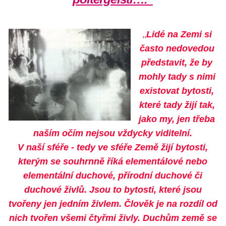
Lidé na Zemi si
,,
často nedovedou
představit, že by
mohly tady s nimi
existovat bytosti,
které tady žijí tak,
jako my, jen třeba
naším očím nejsou vždycky viditelní.
V naší sféře - tedy ve sféře Země žijí bytosti,
kterým se souhrnně říká elementálové nebo
elementální duchové, přírodní duchové či
duchové živlů. Jsou to bytosti, které jsou
tvořeny jen jedním živlem. Člověk je na rozdíl od
nich tvořen všemi čtyřmi živly. Duchům země se