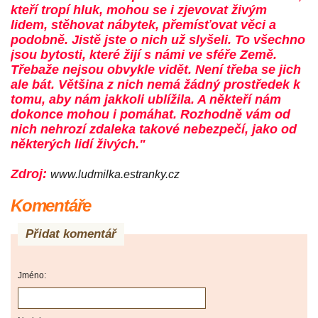
kteří tropí hluk, mohou se i zjevovat živým
lidem, stěhovat nábytek, přemísťovat věci a
podobně. Jistě jste o nich už slyšeli. To všechno
jsou bytosti, které žijí s námi ve sféře Země.
Třebaže nejsou obvykle vidět. Není třeba se jich
ale bát. Většina z nich nemá žádný prostředek k
tomu, aby nám jakkoli ublížila. A někteří nám
dokonce mohou i pomáhat. Rozhodně vám od
nich nehrozí zdaleka takové nebezpečí, jako od
některých lidí živých."
Zdroj:
www.ludmilka.estranky.cz
Komentáře
Přidat komentář
Jméno: