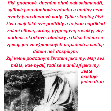
říká gnómové, duchům ohně pak salamandři,
sylfové jsou duchové vzduchu a undiny nebo
nymfy jsou duchové vody. Tyhle skupiny čtyř
živlů mají také své podtřídy a to jsou například
známí elfové, sirény, pygmejové, rusalky, víly,
vodníci, skřítkové, bludičky a další. Lidem se
zjevují jen ve výjimečných případech a častěji
dětem než dospělým.
Žijí velmi podobným životem jako my. Mají svá
místa, kde bydlí, rodí se a umírají jako my.
Ještě
existuje
jeden druh