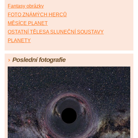
Fantasy obrázky
FOTO ZNÁMÝCH HERCŮ
MĚSÍCE PLANET
OSTATNÍ TĚLESA SLUNEČNÍ SOUSTAVY
PLANETY
Poslední fotografie