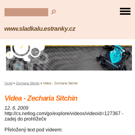
www.sladkalu.estranky.cz
Úvod
»
Zecharia Sitchin
»
Videa - Zecharia Sitchin
Videa - Zecharia Sitchin
12. 6. 2009
http://cs.netlog.com/go/explore/videos/videoid=127367 -
zadej do prohlížeče
Přeložený text pod videem: