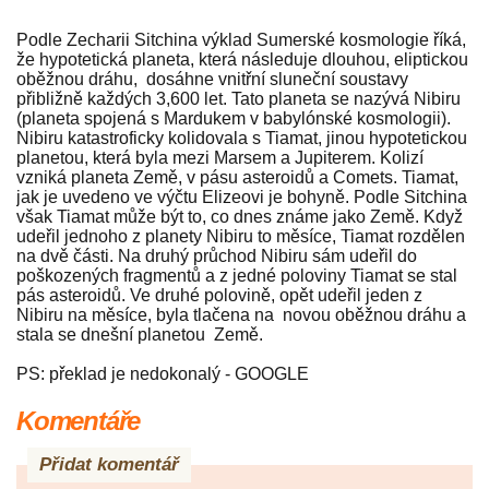
Podle Zecharii Sitchina výklad Sumerské kosmologie říká,
že hypotetická planeta, která následuje dlouhou, eliptickou
oběžnou dráhu, dosáhne vnitřní sluneční soustavy
přibližně každých 3,600 let. Tato planeta se nazývá Nibiru
(planeta spojená s Mardukem v babylónské kosmologii).
Nibiru katastroficky kolidovala s Tiamat, jinou hypotetickou
planetou, která byla mezi Marsem a Jupiterem. Kolizí
vzniká planeta Země, v pásu asteroidů a Comets. Tiamat,
jak je uvedeno ve výčtu Elizeovi je bohyně. Podle Sitchina
však Tiamat může být to, co dnes známe jako Země. Když
udeřil jednoho z planety Nibiru to měsíce, Tiamat rozdělen
na dvě části. Na druhý průchod Nibiru sám udeřil do
poškozených fragmentů a z jedné poloviny Tiamat se stal
pás asteroidů. Ve druhé polovině, opět udeřil jeden z
Nibiru na měsíce, byla tlačena na novou oběžnou dráhu a
stala se dnešní planetou Země.
PS: překlad je nedokonalý - GOOGLE
Komentáře
Přidat komentář