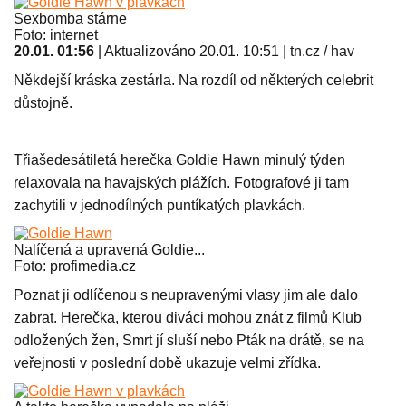
Sexbomba stárne
Foto: internet
20.01. 01:56
|
Aktualizováno 20.01. 10:51
|
tn.cz / hav
Někdejší kráska zestárla. Na rozdíl od některých celebrit
důstojně.
Třiašedesátiletá herečka Goldie Hawn minulý týden
relaxovala na havajských plážích. Fotografové ji tam
zachytili v jednodílných puntíkatých plavkách.
Nalíčená a upravená Goldie...
Foto: profimedia.cz
Poznat ji odlíčenou s neupravenými vlasy jim ale dalo
zabrat. Herečka, kterou diváci mohou znát z filmů Klub
odložených žen, Smrt jí sluší nebo Pták na drátě, se na
veřejnosti v poslední době ukazuje velmi zřídka.