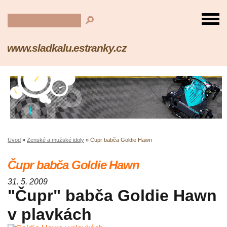
www.sladkalu.estranky.cz
Úvod
»
Ženské a mužské idoly
»
Čupr babča Goldie Hawn
Čupr babča Goldie Hawn
31. 5. 2009
"Čupr" babča Goldie Hawn
v plavkách