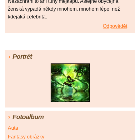
Nezachrání to ani tuny mejkapu. Astejně obyčejná
ženská vypadá někdy mnohem, mnohem lépe, než
kdejaká celebrita.
Odpovědět
Portrét
Fotoalbum
Auta
Fantasy obrázky