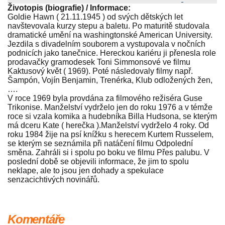
Životopis (biografie) / Informace:
Goldie Hawn ( 21.11.1945 ) od svých dětských let
navštevovala kurzy stepu a baletu. Po maturitě studovala
dramatické umění na washingtonské American University.
Jezdila s divadelním souborem a vystupovala v nočních
podnicích jako tanečnice. Hereckou kariéru ji přenesla role
prodavačky gramodesek Toni Simmonsové ve filmu
Kaktusový květ ( 1969). Poté následovaly filmy např.
Šampón, Vojín Benjamin, Trenérka, Klub odložených žen,
….
V roce 1969 byla provdána za filmového režiséra Guse
Trikonise. Manželství vydrželo jen do roku 1976 a v témže
roce si vzala komika a hudebníka Billa Hudsona, se kterým
má dceru Kate ( herečka ).Manželství vydrželo 4 roky. Od
roku 1984 žije na psí knížku s herecem Kurtem Russelem,
se kterým se seznámila při natáčení filmu Odpolední
směna. Zahráli si i spolu po boku ve filmu Přes palubu. V
poslední době se objevili informace, že jim to spolu
neklape, ale to jsou jen dohady a spekulace
senzacichtivých novinářů.
Komentáře