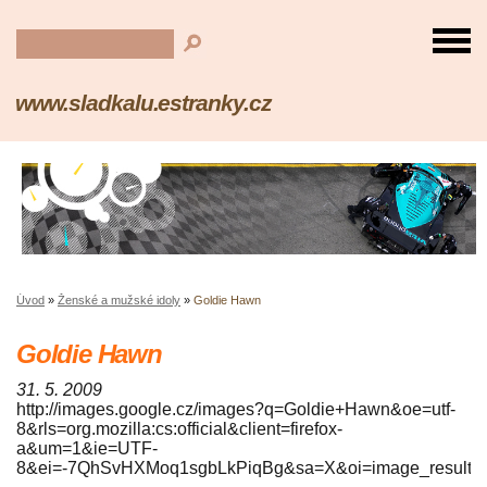
www.sladkalu.estranky.cz
Úvod
»
Ženské a mužské idoly
»
Goldie Hawn
Goldie Hawn
31. 5. 2009
http://images.google.cz/images?q=Goldie+Hawn&oe=utf-
8&rls=org.mozilla:cs:official&client=firefox-
a&um=1&ie=UTF-
8&ei=-7QhSvHXMoq1sgbLkPiqBg&sa=X&oi=image_result_gr