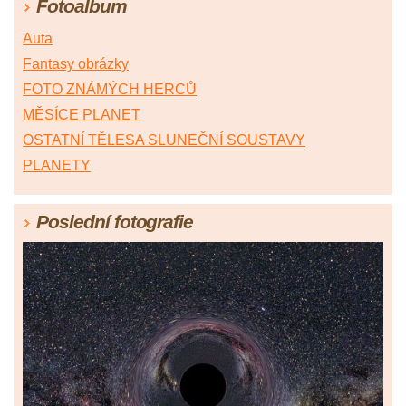
Fotoalbum
Auta
Fantasy obrázky
FOTO ZNÁMÝCH HERCŮ
MĚSÍCE PLANET
OSTATNÍ TĚLESA SLUNEČNÍ SOUSTAVY
PLANETY
Poslední fotografie