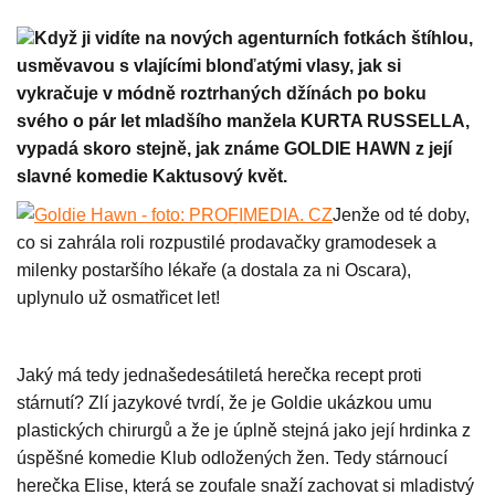
Když ji vidíte na nových agenturních fotkách štíhlou,
usměvavou s vlajícími blonďatými vlasy, jak si
vykračuje v módně roztrhaných džínách po boku
svého o pár let mladšího manžela KURTA RUSSELLA,
vypadá skoro stejně, jak známe GOLDIE HAWN z její
slavné komedie Kaktusový květ.
Jenže od té doby,
co si zahrála roli rozpustilé prodavačky gramodesek a
milenky postaršího lékaře (a dostala za ni Oscara),
uplynulo už osmatřicet let!
Jaký má tedy jednašedesátiletá herečka recept proti
stárnutí? Zlí jazykové tvrdí, že je Goldie ukázkou umu
plastických chirurgů a že je úplně stejná jako její hrdinka z
úspěšné komedie Klub odložených žen. Tedy stárnoucí
herečka Elise, která se zoufale snaží zachovat si mladistvý