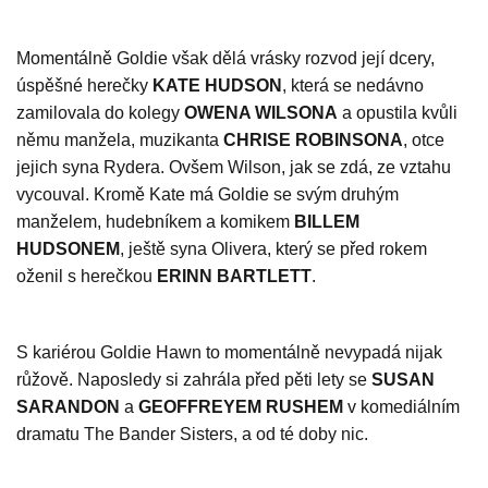
Momentálně Goldie však dělá vrásky rozvod její dcery,
úspěšné herečky
KATE HUDSON
, která se nedávno
zamilovala do kolegy
OWENA WILSONA
a opustila kvůli
němu manžela, muzikanta
CHRISE ROBINSONA
, otce
jejich syna Rydera. Ovšem Wilson, jak se zdá, ze vztahu
vycouval. Kromě Kate má Goldie se svým druhým
manželem, hudebníkem a komikem
BILLEM
HUDSONEM
, ještě syna Olivera, který se před rokem
oženil s herečkou
ERINN BARTLETT
.
S kariérou Goldie Hawn to momentálně nevypadá nijak
růžově. Naposledy si zahrála před pěti lety se
SUSAN
SARANDON
a
GEOFFREYEM RUSHEM
v komediálním
dramatu The Bander Sisters, a od té doby nic.