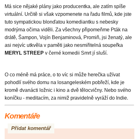
Má sice nějaké plány jako producentka, ale zatím spíše
virtuální. Určitě si však vzpomenete na řadu filmů, kde jste
tuto sympatickou blonďatou komediantku s nebesky
modrýma očima viděli. Za všechny připomeňme Pták na
drátě, Šampon, Vojín Benjaminová, Promiň, jsi ženatý, ale
asi nejvíc utkvěla v paměti jako nesmiřitelná soupeřka
MERYL STREEP
v černé komedii Smrt jí sluší.
O co méně má práce, o to víc si může herečka užívat
pohodlí svého domu na losangeleském pobřeží, kde je
kromě dvanácti ložnic i kino a dvě tělocvičny. Nebo svého
koníčku - meditacím, za nimiž pravidelně vyráží do Indie.
Komentáře
Přidat komentář