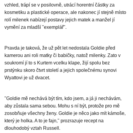
vzhled, trápí se v posilovně, utrácí horentní částky za
kosmetiku a plastické operace, ale nakonec jí stejně místo
rolí milenek nabízejí postavy jejich matek a manžel jí
vymění za mladší "exemplář".
Pravda je taková, že už pět let nedostala Goldie před
kamerou ani roli matky či babičky, natož milenky. Zato v
soukromí jí to s Kurtem vcelku klape, žijí spolu bez
prstýnku skoro čtvrt století a jejich společnému synovi
Wyattovi je už dvacet.
"Goldie mě nechává být tím, kdo jsem, a já ji nechávám,
aby zůstala sama sebou. Mohu s ní být, protože pro mě
zosobňuje všechny ženy. Goldie je něco jako mít kámoše,
který je holka. A to je fajn," prozrazuje recept na
dlouhodobý vztah Russell.