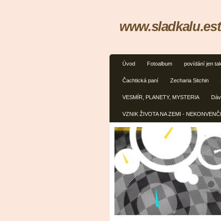
www.sladkalu.est
Úvod
Fotoalbum
povídání jen ta
Čachtická paní
Zecharia Sitchin
VESMÍR, PLANETY, MYSTERIA
Dávn
VZNIK ŽIVOTA NA ZEMI - NEKONVEN