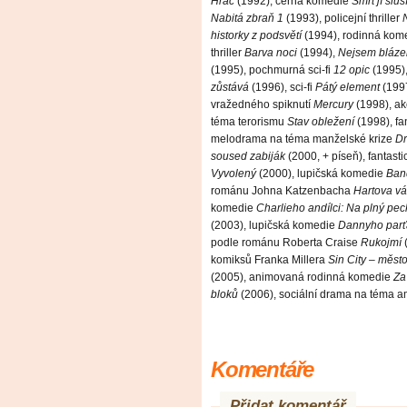
Hráč
(1992), černá komedie
Smrt jí sluš
Nabitá zbraň 1
(1993), policejní thriller
historky z podsvětí
(1994), rodinná kom
thriller
Barva noci
(1994),
Nejsem bláze
(1995), pochmurná sci-fi
12 opic
(1995),
zůstává
(1996), sci-fi
Pátý element
(1997
vražedného spiknutí
Mercury
(1998), akč
téma terorismu
Stav obležení
(1998), fa
melodrama na téma manželské krize
Dr
soused zabiják
(2000, + píseň), fantas
Vyvolený
(2000), lupičská komedie
Band
románu Johna Katzenbacha
Hartova vá
komedie
Charlieho andílci: Na plný pec
(2003), lupičská komedie
Dannyho parť
podle románu Roberta Craise
Rukojmí
(
komiksů Franka Millera
Sin City – město
(2005), animovaná rodinná komedie
Za
bloků
(2006), sociální drama na téma a
Komentáře
Přidat komentář