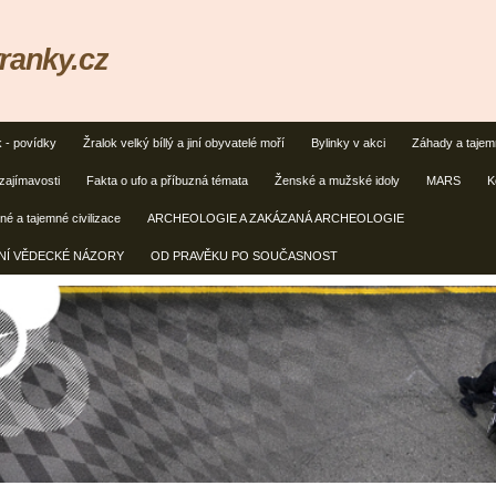
ranky.cz
k - povídky
Žralok velký bíllý a jiní obyvatelé moří
Bylinky v akci
Záhady a taje
zajímavosti
Fakta o ufo a příbuzná témata
Ženské a mužské idoly
MARS
K
é a tajemné civilizace
ARCHEOLOGIE A ZAKÁZANÁ ARCHEOLOGIE
ČNÍ VĚDECKÉ NÁZORY
OD PRAVĚKU PO SOUČASNOST