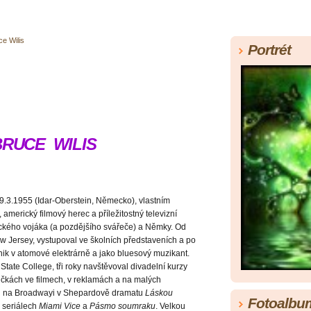
ce Wilis
Portrét
RUCE WILIS
19.3.1955 (Idar-Oberstein, Německo), vlastním
americký filmový herec a příležitostný televizní
ckého vojáka (a pozdějšího svářeče) a Němky. Od
ew Jersey, vystupoval ve školních představeních a po
chnik v atomové elektrárně a jako bluesový muzikant.
State College, tři roky navštěvoval divadelní kurzy
ličkách ve filmech, v reklamách a na malých
ěl na Broadwayi v Shepardově dramatu
Láskou
Fotoalbu
h seriálech
Miami Vice
a
Pásmo soumraku
. Velkou