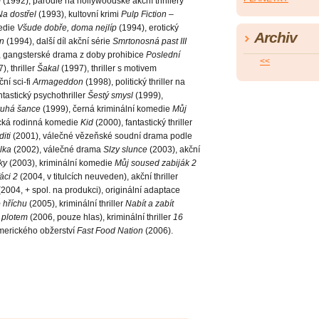
í
(1992), parodie na hollywoodské akční thrillery
Na dostřel
(1993), kultovní krimi
Pulp Fiction –
edie
Všude dobře, doma nejlíp
(1994), erotický
Archiv
n
(1994), další díl akční série
Smrtonosná past III
 gangsterské drama z doby prohibice
Poslední
<<
), thriller
Šakal
(1997), thriller s motivem
ní sci-fi
Armageddon
(1998), politický thriller na
ntastický psychothriller
Šestý smysl
(1999),
uhá šance
(1999), černá kriminální komedie
Můj
tická rodinná komedie
Kid
(2000), fantastický thriller
iti
(2001), válečné vězeňské soudní drama podle
lka
(2002), válečné drama
Slzy slunce
(2003), akční
ky
(2003), kriminální komedie
Můj soused zabiják 2
áci 2
(2004, v titulcích neuveden), akční thriller
2004, + spol. na produkci), originální adaptace
 hříchu
(2005), kriminální thriller
Nabít a zabít
 plotem
(2006, pouze hlas), kriminální thriller
16
merického obžerství
Fast Food Nation
(2006).