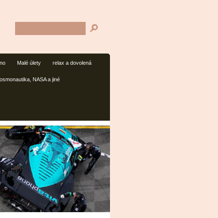
mno
Malé úlety
relax a dovolená
osmonautika, NASA a jiné