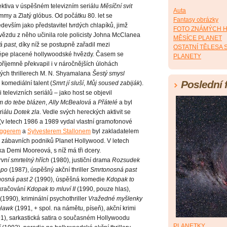
tektiva v úspěšném televizním seriálu
Měsíční svit
Auta
my a Zlatý glóbus. Od počátku 80. let se
Fantasy obrázky
devším jako představitel tvrdých chlapíků, jimž
FOTO ZNÁMÝCH 
Hvězdu z něho učinila role policisty Johna McClanea
MĚSÍCE PLANET
á past
, díky níž se postupně zařadil mezi
OSTATNÍ TĚLESA
jlépe placené hollywoodské hvězdy. Časem se
PLANETY
 příjemně překvapil i v náročnějších úlohách
ckých thrillerech M. N. Shyamalana
Šestý smysl
Poslední 
i komediální talent (
Smrt jí sluší
,
Můj soused zabiják
).
televizních seriálů – jako host se objevil
m do tebe blázen
,
Ally McBealová
a
Přátelé
a byl
riálu
Dotek zla
. Vedle svých hereckých aktivit se
(v letech 1986 a 1989 vydal vlastní gramofonové
eggerem
a
Sylvesterem Stallonem
byl zakladatelem
 zábavních podniků Planet Hollywood. V letech
 Demi Mooreová, s níž má tři dcery.
rvní smrtelný hřích
(1980), justiční drama
Rozsudek
epo
(1987), úspěšný akční thriller
Smrtonosná past
osná past 2
(1990), úspěšná komedie
Kdopak to
okračování
Kdopak to mluví II
(1990, pouze hlas),
(1990), kriminální psychothriller
Vražedné myšlenky
Hawk
(1991, + spol. na námětu, píseň), akční krimi
1), sarkastická satira o současném Hollywoodu
PLANETKY