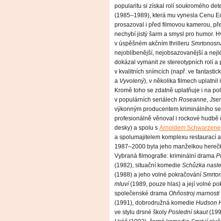
popularitu si získal rolí soukromého de
(1985–1989), která mu vynesla Cenu Em
prosazoval i před filmovou kamerou, pře
nechybí jistý šarm a smysl pro humor. 
v úspěšném akčním thrilleru
Smrtonosn
nejoblíbenější, nejobsazovanější a ne
dokázal vymanit ze stereotypních rolí a
v kvalitních snímcích (např. ve fantasti
a
Vyvolený
), v několika filmech uplatnil 
Kromě toho se zdatně uplatňuje i na poli 
v populárních seriálech
Roseanne
,
Jse
výkonným producentem kriminálního se
profesionálně věnoval i rockové hudbě 
desky) a spolu s
Arnoldem Schwarzen
a spolumajitelem komplexu restaurací a
1987–2000 byla jeho manželkou herečka
Vybraná filmografie: kriminální drama
P
(1982), situační komedie
Schůzka nasl
(1988) a jeho volné pokračování
Smrton
mluví
(1989, pouze hlas) a její volné p
společenské drama
Ohňostroj marnosti
(1991), dobrodružná komedie
Hudson 
ve stylu drsné školy
Poslední skaut
(199