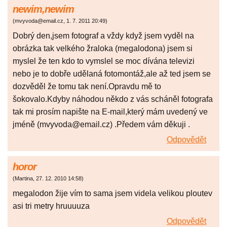
newim,newim
(
mvyvoda@email.cz
,
1. 7. 2011
20:49
)
Dobrý den,jsem fotograf a vždy když jsem vyděl na
obrázka tak velkého žraloka (megalodona) jsem si
myslel že ten kdo to vymslel se moc dívána televizi
nebo je to dobře udělaná fotomontáž,ale až ted jsem se
dozvěděl že tomu tak není.Opravdu mě to
šokovalo.Kdyby náhodou někdo z vás scháněl fotografa
tak mi prosím napište na E-mail,který mám uvedený ve
jméně (mvyvoda@email.cz) .Předem vám děkuji .
Odpovědět
horor
(
Martina
,
27. 12. 2010
14:58
)
megalodon žije vím to sama jsem videla velikou ploutev
asi tri metry hruuuuza
Odpovědět