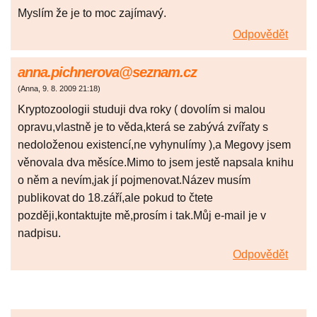
Myslím že je to moc zajímavý.
Odpovědět
anna.pichnerova@seznam.cz
(
Anna
,
9. 8. 2009
21:18
)
Kryptozoologii studuji dva roky ( dovolím si malou
opravu,vlastně je to věda,která se zabývá zvířaty s
nedoloženou existencí,ne vyhynulímy ),a Megovy jsem
věnovala dva měsíce.Mimo to jsem jestě napsala knihu
o něm a nevím,jak jí pojmenovat.Název musím
publikovat do 18.září,ale pokud to čtete
později,kontaktujte mě,prosím i tak.Můj e-mail je v
nadpisu.
Odpovědět