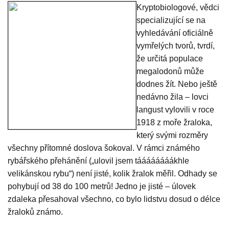
Kryptobiologové, vědci
specializující se na
vyhledávání oficiálně
vymřelých tvorů, tvrdí,
že určitá populace
megalodonů může
dodnes žít. Nebo ještě
nedávno žila – lovci
langust vylovili v roce
1918 z moře žraloka,
který svými rozměry
všechny přítomné doslova šokoval. V rámci známého
rybářského přehánění („ulovil jsem táááááááákhle
velikánskou rybu“) není jisté, kolik žralok měřil. Odhady se
pohybují od 38 do 100 metrů! Jedno je jisté – úlovek
zdaleka přesahoval všechno, co bylo lidstvu dosud o délce
žraloků známo.