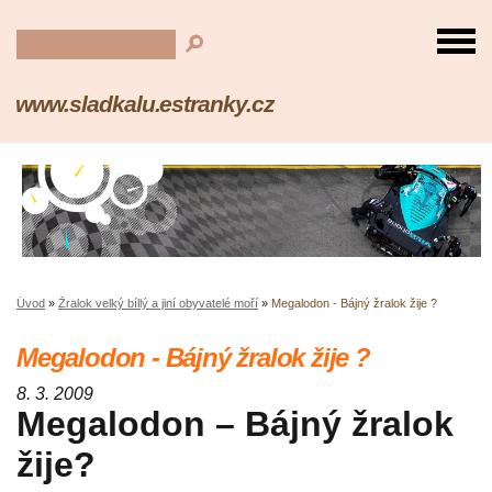
www.sladkalu.estranky.cz
Úvod
»
Žralok velký bíllý a jiní obyvatelé moří
»
Megalodon - Bájný žralok žije ?
Megalodon - Bájný žralok žije ?
8. 3. 2009
Megalodon – Bájný žralok
žije?