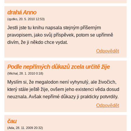
drahá Anno
(
qydko
,
20. 5. 2010
12:53
)
Jestli jste tu knihu napsala stejným příšerným
pravopisem, jako svůj příspěvek, potom se upřímně
divím, že ji někdo chce vydat.
Odpovědět
Podle nepřímých důkazů zcela určitě žije
(
Michal
,
28. 1. 2010
0:18
)
Myslím si, že megalodon není vyhynulý, ale živočich,
který stále ještě žije, ovšem jeho existenci věda dosud
neuznala. Avšak nepřímé důkazy ji prakticky potvrdily.
Odpovědět
čau
(
Ada
,
28. 11. 2009
20:32
)