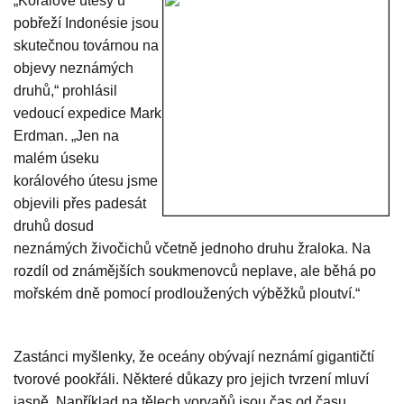
„Korálové útesy u
pobřeží Indonésie jsou
skutečnou továrnou na
objevy neznámých
druhů,“ prohlásil
vedoucí expedice Mark
Erdman. „Jen na
malém úseku
korálového útesu jsme
objevili přes padesát
druhů dosud
neznámých živočichů včetně jednoho druhu žraloka. Na
rozdíl od známějších soukmenovců neplave, ale běhá po
mořském dně pomocí prodloužených výběžků ploutví.“
Zastánci myšlenky, že oceány obývají neznámí gigantičtí
tvorové pookřáli. Některé důkazy pro jejich tvrzení mluví
jasně. Například na tělech vorvaňů jsou čas od času