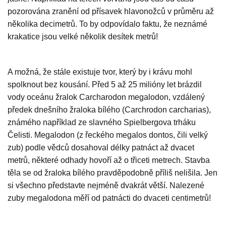
pozorována zranění od přísavek hlavonožců v průměru až
několika decimetrů. To by odpovídalo faktu, že neznámé
krakatice jsou velké několik desítek metrů!
A možná, že stále existuje tvor, který by i krávu mohl
spolknout bez kousání. Před 5 až 25 milióny let brázdil
vody oceánu žralok Carcharodon megalodon, vzdálený
předek dnešního žraloka bílého (Carchrodon carcharias),
známého například ze slavného Spielbergova trháku
Čelisti. Megalodon (z řeckého megalos dontos, čili velký
zub) podle vědců dosahoval délky patnáct až dvacet
metrů, některé odhady hovoří až o třiceti metrech. Stavba
těla se od žraloka bílého pravděpodobně příliš nelišila. Jen
si všechno představte nejméně dvakrát větší. Nalezené
zuby megalodona měří od patnácti do dvaceti centimetrů!