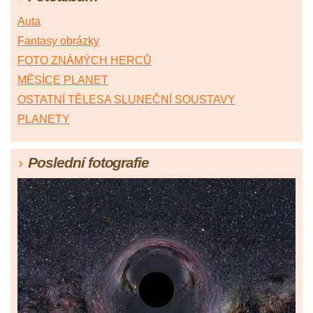
Auta
Fantasy obrázky
FOTO ZNÁMÝCH HERCŮ
MĚSÍCE PLANET
OSTATNÍ TĚLESA SLUNEČNÍ SOUSTAVY
PLANETY
Poslední fotografie