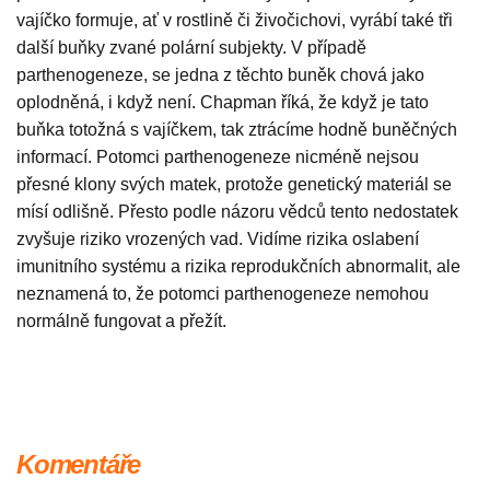
vajíčko formuje, ať v rostlině či živočichovi, vyrábí také tři
další buňky zvané polární subjekty. V případě
parthenogeneze, se jedna z těchto buněk chová jako
oplodněná, i když není. Chapman říká, že když je tato
buňka totožná s vajíčkem, tak ztrácíme hodně buněčných
informací. Potomci parthenogeneze nicméně nejsou
přesné klony svých matek, protože genetický materiál se
mísí odlišně. Přesto podle názoru vědců tento nedostatek
zvyšuje riziko vrozených vad. Vidíme rizika oslabení
imunitního systému a rizika reprodukčních abnormalit, ale
neznamená to, že potomci parthenogeneze nemohou
normálně fungovat a přežít.
Komentáře