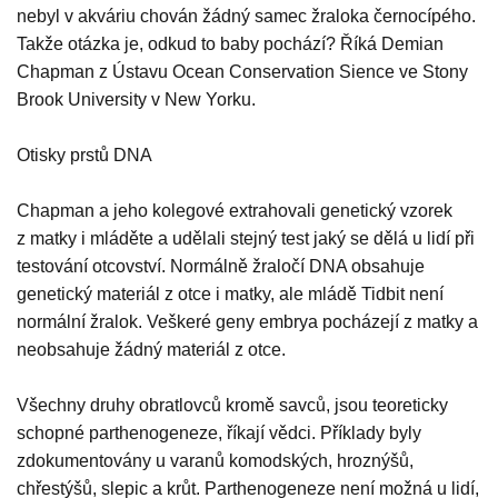
nebyl v akváriu chován žádný samec žraloka černocípého.
Takže otázka je, odkud to baby pochází? Říká Demian
Chapman z Ústavu Ocean Conservation Sience ve Stony
Brook University v New Yorku.
Otisky prstů DNA
Chapman a jeho kolegové extrahovali genetický vzorek
z matky i mláděte a udělali stejný test jaký se dělá u lidí při
testování otcovství. Normálně žraločí DNA obsahuje
genetický materiál z otce i matky, ale mládě Tidbit není
normální žralok. Veškeré geny embrya pocházejí z matky a
neobsahuje žádný materiál z otce.
Všechny druhy obratlovců kromě savců, jsou teoreticky
schopné parthenogeneze, říkají vědci. Příklady byly
zdokumentovány u varanů komodských, hroznýšů,
chřestýšů, slepic a krůt. Parthenogeneze není možná u lidí,