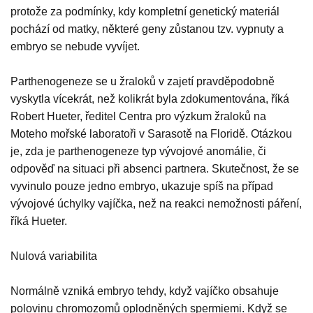
protože za podmínky, kdy kompletní genetický materiál
pochází od matky, některé geny zůstanou tzv. vypnuty a
embryo se nebude vyvíjet.
Parthenogeneze se u žraloků v zajetí pravděpodobně
vyskytla vícekrát, než kolikrát byla zdokumentována, říká
Robert Hueter, ředitel Centra pro výzkum žraloků na
Moteho mořské laboratoři v Sarasotě na Floridě. Otázkou
je, zda je parthenogeneze typ vývojové anomálie, či
odpověď na situaci při absenci partnera. Skutečnost, že se
vyvinulo pouze jedno embryo, ukazuje spíš na případ
vývojové úchylky vajíčka, než na reakci nemožnosti páření,
říká Hueter.
Nulová variabilita
Normálně vzniká embryo tehdy, když vajíčko obsahuje
polovinu chromozomů oplodněných spermiemi. Když se