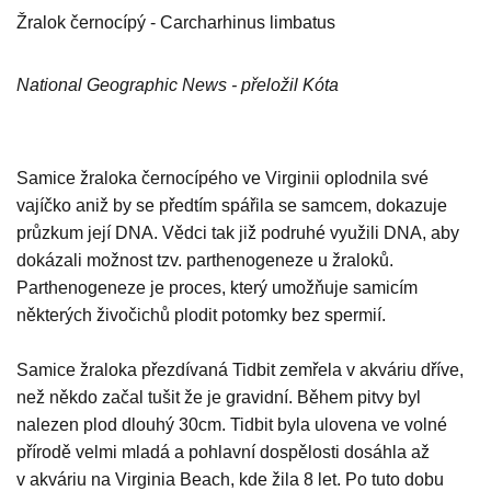
Žralok černocípý - Carcharhinus limbatus
National Geographic News - přeložil Kóta
Samice žraloka černocípého ve Virginii oplodnila své
vajíčko aniž by se předtím spářila se samcem, dokazuje
průzkum její DNA. Vědci tak již podruhé využili DNA, aby
dokázali možnost tzv. parthenogeneze u žraloků.
Parthenogeneze je proces, který umožňuje samicím
některých živočichů plodit potomky bez spermií.
Samice žraloka přezdívaná Tidbit zemřela v akváriu dříve,
než někdo začal tušit že je gravidní. Během pitvy byl
nalezen plod dlouhý 30cm. Tidbit byla ulovena ve volné
přírodě velmi mladá a pohlavní dospělosti dosáhla až
v akváriu na Virginia Beach, kde žila 8 let. Po tuto dobu