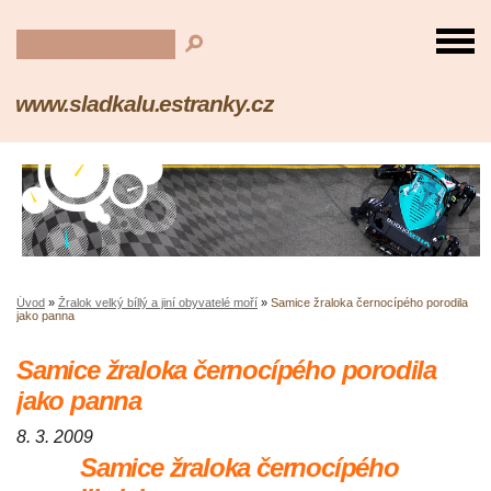
www.sladkalu.estranky.cz
Úvod
»
Žralok velký bíllý a jiní obyvatelé moří
»
Samice žraloka černocípého porodila
jako panna
Samice žraloka černocípého porodila
jako panna
8. 3. 2009
Samice žraloka černocípého