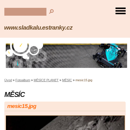
www.sladkalu.estranky.cz
Úvod
»
Fotoalbum
»
MĚSÍCE PLANET
»
MĚSÍC
»
mesic15.jpg
MĚSÍC
mesic15.jpg