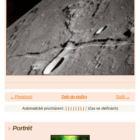
← Předchozí
Zpět do složky
Další →
Automatické procházení:
3
|
4
|
5
|
6
|
7
(čas ve vteřinách)
Portrét