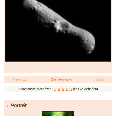
← Předchozí
Zpět do složky
Další →
Automatické procházení:
3
|
4
|
5
|
6
|
7
(čas ve vteřinách)
Portrét