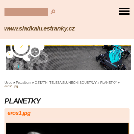
www.sladkalu.estranky.cz
Úvod
»
Fotoalbum
»
OSTATNÍ TĚLESA SLUNEČNÍ SOUSTAVY
»
PLANETKY
»
eros1.jpg
PLANETKY
eros1.jpg