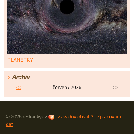
PLANETKY
Archiv
<<
červen / 2026
>>
© 2026 eStránky.cz
|
Závadný obsah?
|
Zpracování
dat