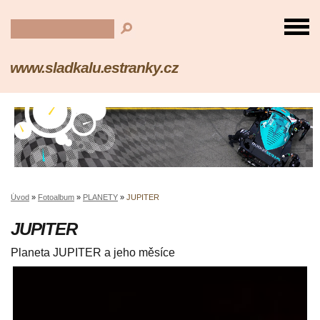
www.sladkalu.estranky.cz
Úvod
»
Fotoalbum
»
PLANETY
»
JUPITER
JUPITER
Planeta JUPITER a jeho měsíce