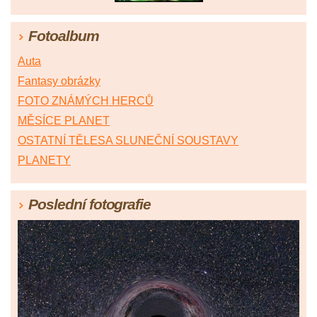
Fotoalbum
Auta
Fantasy obrázky
FOTO ZNÁMÝCH HERCŮ
MĚSÍCE PLANET
OSTATNÍ TĚLESA SLUNEČNÍ SOUSTAVY
PLANETY
Poslední fotografie