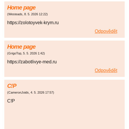
Home page
(
Westeads
,
8. 5. 2026
12:22
)
https://zolotoyvek-krym.ru
Odpovědět
Home page
(
GrigoTop
,
5. 5. 2026
1:42
)
https://zabotlivye-med.ru
Odpovědět
C!P
(
CameronJoids
,
4. 5. 2026
17:57
)
C!P