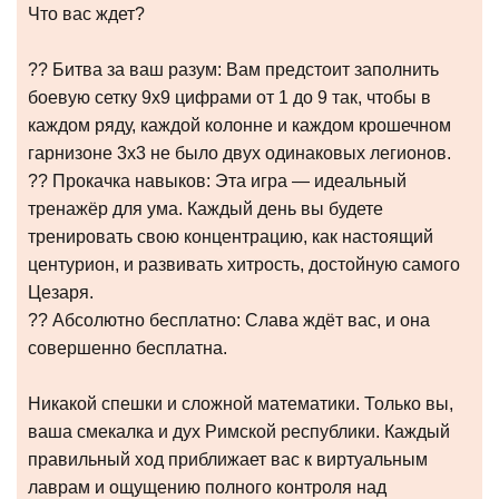
Что вас ждет?
?? Битва за ваш разум: Вам предстоит заполнить
боевую сетку 9х9 цифрами от 1 до 9 так, чтобы в
каждом ряду, каждой колонне и каждом крошечном
гарнизоне 3x3 не было двух одинаковых легионов.
?? Прокачка навыков: Эта игра — идеальный
тренажёр для ума. Каждый день вы будете
тренировать свою концентрацию, как настоящий
центурион, и развивать хитрость, достойную самого
Цезаря.
?? Абсолютно бесплатно: Слава ждёт вас, и она
совершенно бесплатна.
Никакой спешки и сложной математики. Только вы,
ваша смекалка и дух Римской республики. Каждый
правильный ход приближает вас к виртуальным
лаврам и ощущению полного контроля над