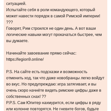
ситуацией.
Испытайте себя в роли командующего, который
может навести порядок в самой Римской империи!
???
Говорят, Рим строился не один день. А вот ваши
логические навыки могут прокачаться быстрее, чем
вы думаете.
Начинайте завоевание прямо сейчас:
https://legion9.online/
P.S. На сайте есть подсказки и возможность
отменить ход, так что даже новобранцы легко войдут
во вкус. Но предупреждаю: игра затягивает, и вы
очень скоро начнёте видеть римские цифры даже в
собственных снах! ??
P.P.S. Сам Юпитер нахмурится, если цифры в ряду
или колонне повторятся. Не гневите богов, будьте