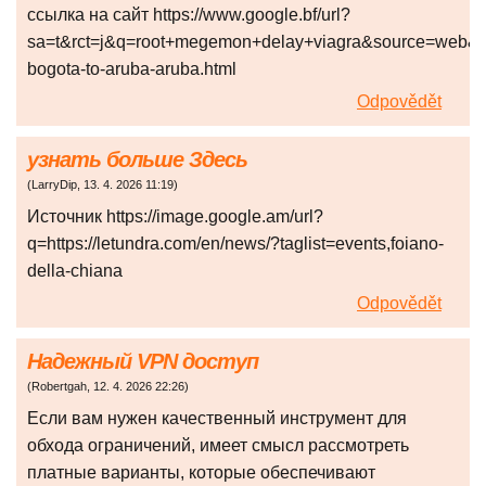
ссылка на сайт https://www.google.bf/url?
sa=t&rct=j&q=root+megemon+delay+viagra&source=web&cd=1&
bogota-to-aruba-aruba.html
Odpovědět
узнать больше Здесь
(
LarryDip
,
13. 4. 2026
11:19
)
Источник https://image.google.am/url?
q=https://letundra.com/en/news/?taglist=events,foiano-
della-chiana
Odpovědět
Надежный VPN доступ
(
Robertgah
,
12. 4. 2026
22:26
)
Если вам нужен качественный инструмент для
обхода ограничений, имеет смысл рассмотреть
платные варианты, которые обеспечивают