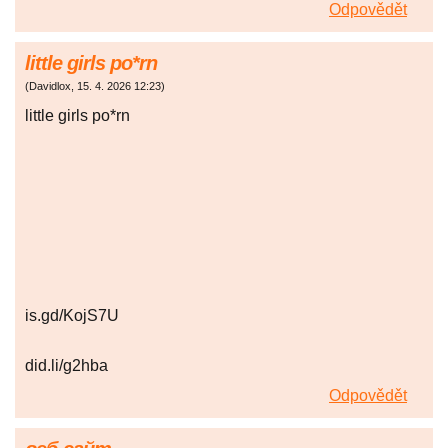
Odpovědět
little girls po*rn
(
Davidlox
,
15. 4. 2026
12:23
)
little girls po*rn
is.gd/KojS7U
did.li/g2hba
Odpovědět