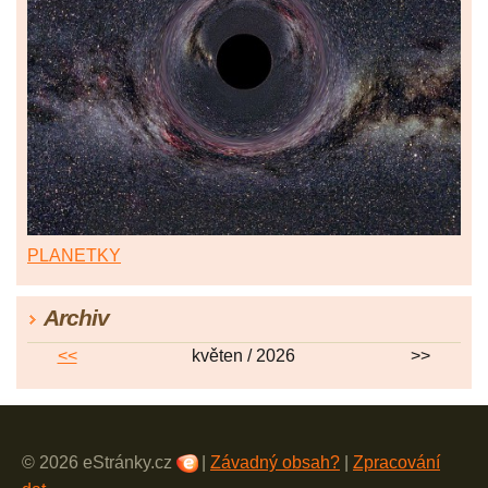
PLANETKY
Archiv
<<
květen / 2026
>>
© 2026 eStránky.cz
|
Závadný obsah?
|
Zpracování