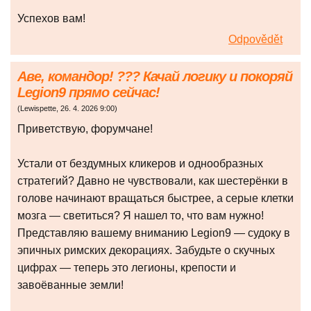
Успехов вам!
Odpovědět
Аве, командор! ??? Качай логику и покоряй
Legion9 прямо сейчас!
(
Lewispette
,
26. 4. 2026
9:00
)
Приветствую, форумчане!
Устали от бездумных кликеров и однообразных
стратегий? Давно не чувствовали, как шестерёнки в
голове начинают вращаться быстрее, а серые клетки
мозга — светиться? Я нашел то, что вам нужно!
Представляю вашему вниманию Legion9 — судоку в
эпичных римских декорациях. Забудьте о скучных
цифрах — теперь это легионы, крепости и
завоёванные земли!