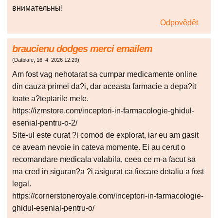
внимательны!
Odpovědět
braucienu dodges merci emailem
(
Datblafe
,
16. 4. 2026
12:29
)
Am fost vag nehotarat sa cumpar medicamente online
din cauza primei da?i, dar aceasta farmacie a depa?it
toate a?teptarile mele.
https://izmstore.com/inceptori-in-farmacologie-ghidul-
esenial-pentru-o-2/
Site-ul este curat ?i comod de explorat, iar eu am gasit
ce aveam nevoie in cateva momente. Ei au cerut o
recomandare medicala valabila, ceea ce m-a facut sa
ma cred in siguran?a ?i asigurat ca fiecare detaliu a fost
legal.
https://cornerstoneroyale.com/inceptori-in-farmacologie-
ghidul-esenial-pentru-o/