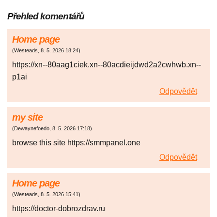
Přehled komentářů
Home page
(
Westeads
,
8. 5. 2026
18:24
)
https://xn--80aag1ciek.xn--80acdieijdwd2a2cwhwb.xn--
p1ai
Odpovědět
my site
(
Dewaynefoedo
,
8. 5. 2026
17:18
)
browse this site https://smmpanel.one
Odpovědět
Home page
(
Westeads
,
8. 5. 2026
15:41
)
https://doctor-dobrozdrav.ru