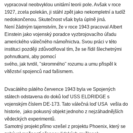
vypracoval neobvyklou unitární teorii pole. Avšak v roce
1927, zcela polekán, ji stáhl zpět jako nekompletní a tudíž
nedokončenou. Skutečnost však byla úplně jiná.
Není žádným tajemstvím, že v roce 1943 pracoval Albert
Einstein jako vojenský poradce vyzbrojovacího úřadu
amerického válečného námořnictva. Svou práci v této
instituci později zdůvodňoval tím, že se řídil šlechetnými
pohnutkami, aby pomocí
svého, jak tvrdil, "skromného" rozumu a umu přispěl k
vítězství spojenců nad fašismem.
Dvacátého pátého července 1943 byla ve Spojených
státech odstavena do doků loď USS ELDRIDGE s
vojenským číslem DE-173. Tato válečná loď USA vešla do
historie, jako pokusný objekt jednoho z nejzáhadnějších
vědeckých experimentů.
Samotný projekt přímo vzešel z projektu Phoenix, který se