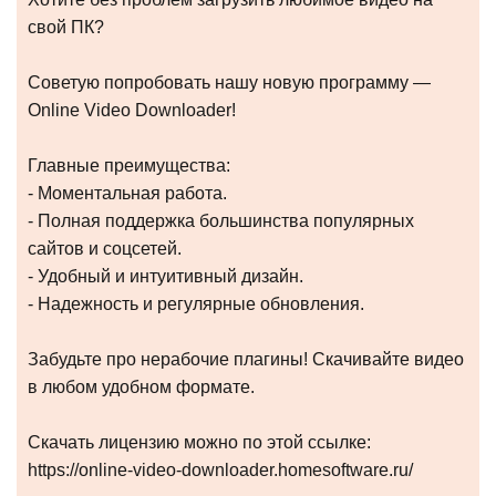
свой ПК?
Советую попробовать нашу новую программу —
Online Video Downloader!
Главные преимущества:
- Моментальная работа.
- Полная поддержка большинства популярных
сайтов и соцсетей.
- Удобный и интуитивный дизайн.
- Надежность и регулярные обновления.
Забудьте про нерабочие плагины! Скачивайте видео
в любом удобном формате.
Скачать лицензию можно по этой ссылке:
https://online-video-downloader.homesoftware.ru/