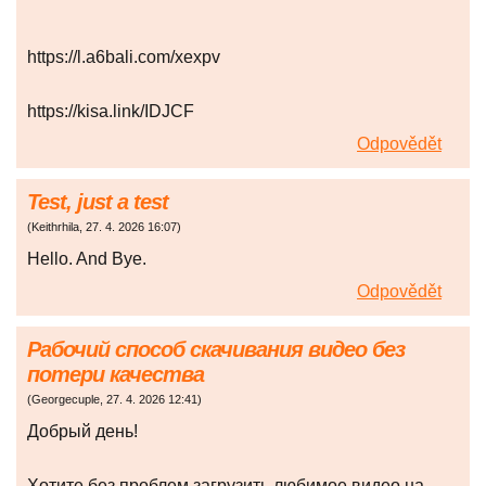
https://l.a6bali.com/xexpv
https://kisa.link/IDJCF
Odpovědět
Test, just a test
(
Keithrhila
,
27. 4. 2026
16:07
)
Hello. And Bye.
Odpovědět
Рабочий способ скачивания видео без
потери качества
(
Georgecuple
,
27. 4. 2026
12:41
)
Добрый день!
Хотите без проблем загрузить любимое видео на